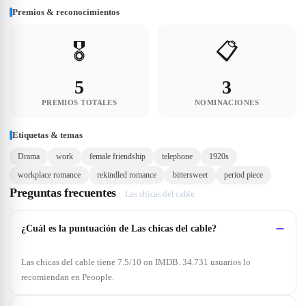
Premios & reconocimientos
🎖️
📋
5
3
PREMIOS TOTALES
NOMINACIONES
Etiquetas & temas
Drama
work
female friendship
telephone
1920s
workplace romance
rekindled romance
bittersweet
period piece
Preguntas frecuentes
Las chicas del cable
¿Cuál es la puntuación de Las chicas del cable?
Las chicas del cable tiene 7.5/10 on IMDB. 34.731 usuarios lo
recomiendan en Peoople.