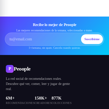
Recibe lo mejor de Peoople
Las mejores recomendaciones de la semana, seleccionadas a mano.
Suscribirme
1×/semana, sin spam. Cancela cuando quieras.
Peoople
P
La red social de recomendaciones reales.
Descubre qué ver, comer, leer y jugar de gente
real.
6M+
150K+
877K
RECOMENDACIONES
CREADORES
COLECCIONES