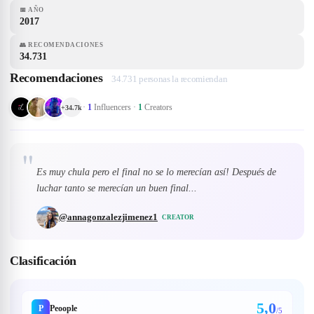
📅
AÑO
2017
👥
RECOMENDACIONES
34.731
Recomendaciones
34.731 personas la recomiendan
·
1
Influencers
·
1
Creators
+
34.7k
"
Es muy chula pero el final no se lo merecían así! Después de
luchar tanto se merecían un buen final...
@
annagonzalezjimenez1
CREATOR
Clasificación
5,0
P
Peoople
/5