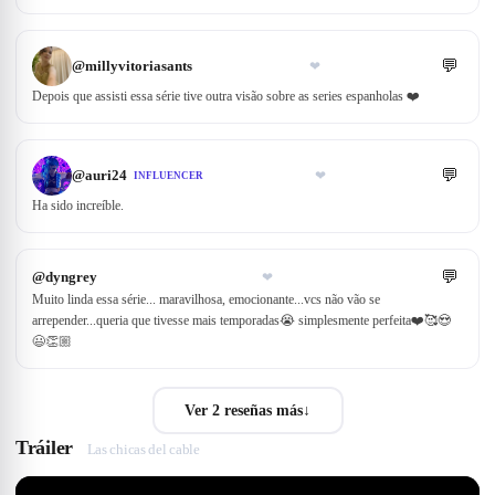
💬
@
millyvitoriasants
❤
Depois que assisti essa série tive outra visão sobre as series espanholas ❤️
💬
@
auri24
❤
INFLUENCER
Ha sido increíble.
💬
@
dyngrey
❤
Muito linda essa série... maravilhosa, emocionante...vcs não vão se
arrepender...queria que tivesse mais temporadas😭 simplesmente perfeita❤️🥰😍
😃👏🏼
Ver 2 reseñas más
↓
Tráiler
Las chicas del cable