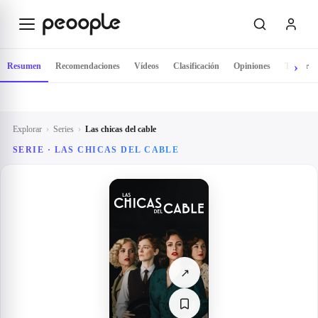
Saltar al contenido principal
Resumen
Recomendaciones
Vídeos
Clasificación
Opiniones
Tráiler
Explorar
›
Series
›
Las chicas del cable
SERIE ·
LAS CHICAS DEL CABLE
↗