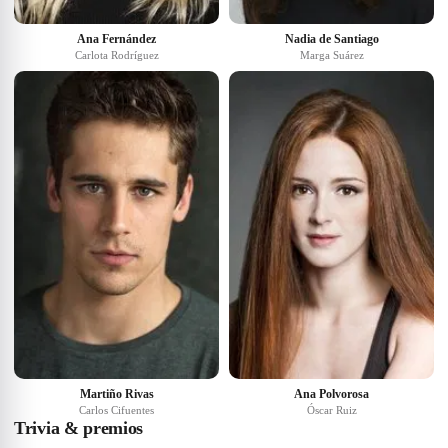
Ana Fernández
Nadia de Santiago
Carlota Rodríguez
Marga Suárez
Martiño Rivas
Ana Polvorosa
Carlos Cifuentes
Óscar Ruiz
Trivia & premios