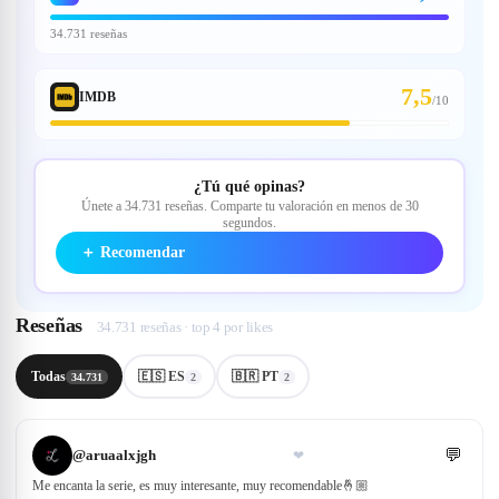
34.731 reseñas
7,5
IMDB
/
10
¿Tú qué opinas?
Únete a 34.731 reseñas. Comparte tu valoración en menos de 30
segundos.
＋
Recomendar
Reseñas
34.731 reseñas · top 4 por likes
Todas
🇪🇸 ES
🇧🇷 PT
34.731
2
2
💬
@
aruaalxjgh
❤
Me encanta la serie, es muy interesante, muy recomendable🤞🏼