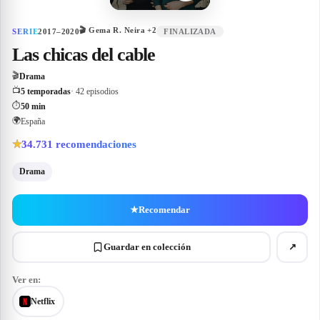
🎬
Gema R. Neira
+2
SERIE
2017–2020
FINALIZADA
Las chicas del cable
🎬
Drama
📺
5 temporadas
· 42 episodios
⏱
50 min
🌍
España
34.731
recomendaciones
★
Drama
★
Recomendar
Guardar en colección
↗
Ver en:
Netflix