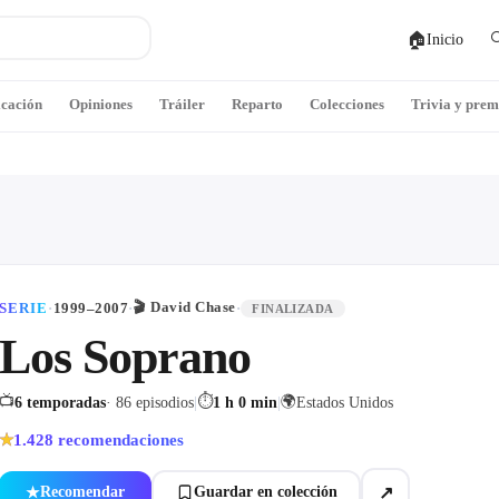
🏠

Inicio
icación
Opiniones
Tráiler
Reparto
Colecciones
Trivia y prem
🎬
David Chase
SERIE
·
1999–2007
·
·
FINALIZADA
Los Soprano
📺
⏱
🌍
6 temporadas
· 86 episodios
|
1 h 0 min
|
Estados Unidos
1.428
recomendaciones
★
↗
Recomendar
Guardar en colección
★