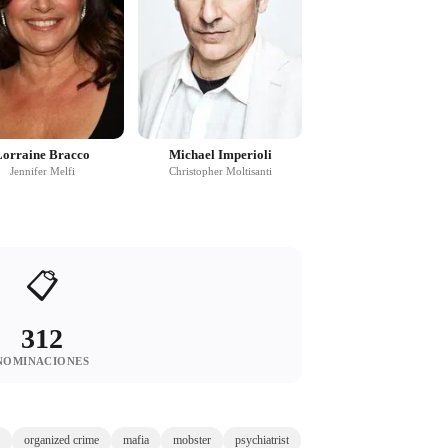
Lorraine Bracco
Michael Imperioli
Jennifer Melfi
Christopher Moltisanti
📋
312
NOMINACIONES
organized crime
mafia
mobster
psychiatrist