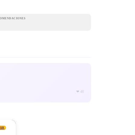
OMENDACIONES
❤
48
TAR