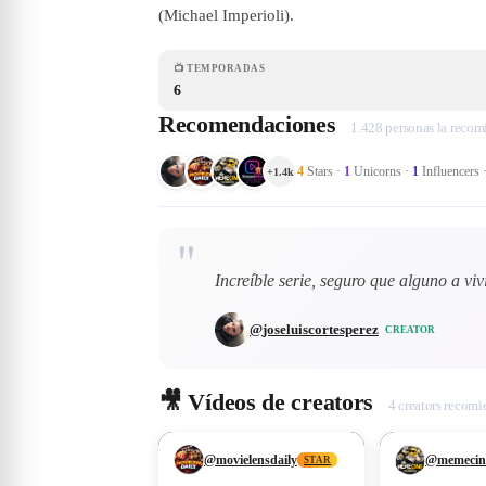
(Michael Imperioli).
📺
TEMPORADAS
6
Recomendaciones
1.428 personas la reco
4
Stars
·
1
Unicorns
·
1
Influencers
+
1.4k
"
Increíble serie, seguro que alguno a vi
@
joseluiscortesperez
CREATOR
🎥
Vídeos de creators
4 creators recomi
❤
19
❤
11
@
movielensdaily
@
memecin
STAR