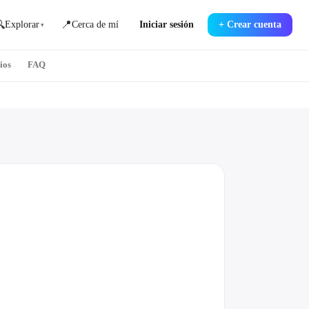

📍
Explorar
Cerca de mí
Iniciar sesión
+
Crear cuenta
▾
ios
FAQ