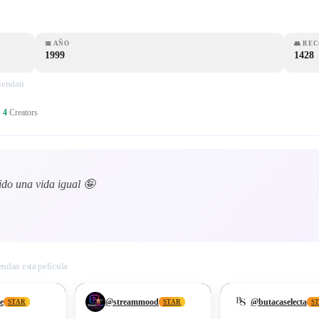
📅
AÑO
👥
REC
1999
1428
miendan
·
4
Creators
vido una vida igual 🤪
endan esta película
❤
9
❤
2
e
@
streammood
@
butacaselecta
STAR
STAR
S