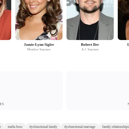
Jamie-Lynn Sigler
Robert Iler
Meadow Soprano
A.J. Soprano
ES
b
mafia boss
dysfunctional family
dysfunctional marriage
family relationships