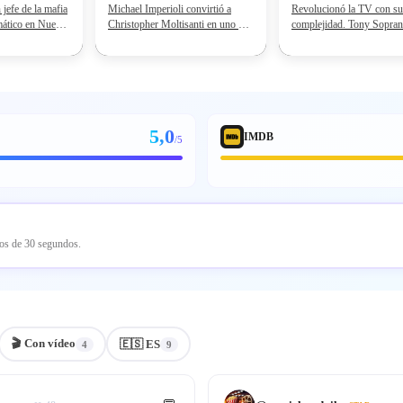
jefe de la mafia
Michael Imperioli convirtió a
Revolucionó la TV con su
smático en Nueva
Christopher Moltisanti en uno de
complejidad. Tony Sopran
ilibrar las
los personajes secundarios más
leyenda. 21 premios Emm
s de liderar una
icónicos de la televisión.
Globos de Oro lo avalan.
nal con el estrés
Curiosamente, consiguió el papel
l vida doméstica.
tras impresionar a David Chase
con su breve pero memorable
actuación como Spider en
Goodfellas.
5,0
IMDB
/5
nos de 30 segundos.
🎬
Con vídeo
🇪🇸 ES
4
9