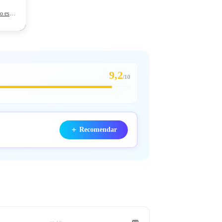
o es
y y 5
9,2
/
10
＋
Recomendar