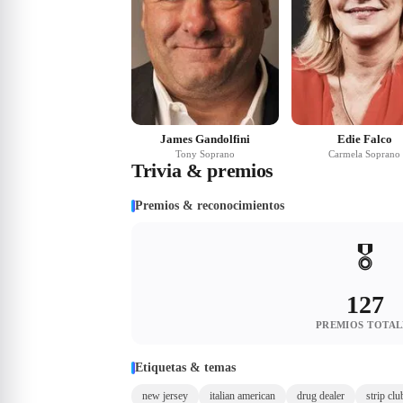
James Gandolfini
Edie Falco
Tony Soprano
Carmela Soprano
Trivia & premios
Premios & reconocimientos
🎖️
127
PREMIOS TOTAL
Etiquetas & temas
new jersey
italian american
drug dealer
strip clu