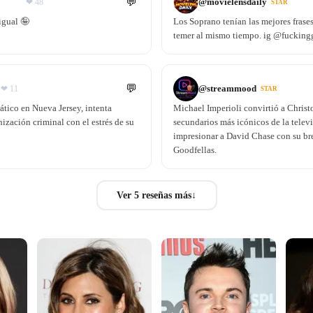
💬
@
movielensdaily
❤
48
STAR
igual 🤪
Los Soprano tenían las mejores frases
temer al mismo tiempo. ig @fuckin
💬
@
streammood
❤
11
STAR
ático en Nueva Jersey, intenta
Michael Imperioli convirtió a Christ
nización criminal con el estrés de su
secundarios más icónicos de la televi
impresionar a David Chase con su b
Goodfellas.
Ver 5 reseñas más
↓