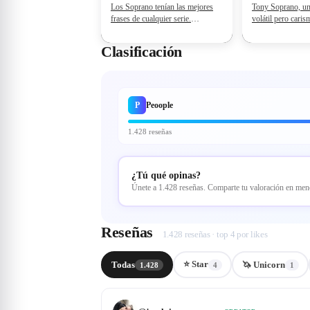
Los Soprano tenían las mejores
Tony Soprano, un 
frases de cualquier serie.
volátil pero cari
Momentos que te hacían reír y
Jersey, intenta equ
temer al mismo tiempo. ig
brutales exigencia
Clasificación
@fuckinggoodmovies.
organización crimi
de su disfunciona
Acosad
P
Peoople
1.428 reseñas
¿Tú qué opinas?
Únete a 1.428 reseñas. Comparte tu valoración en me
Reseñas
1.428 reseñas · top 4 por likes
⭐ Star
Todas
🦄 Unicorn
1.428
4
1