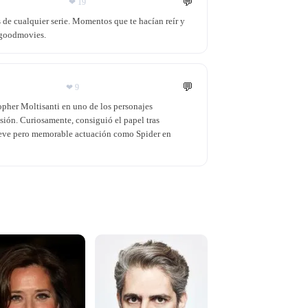
💬
❤
19
 de cualquier serie. Momentos que te hacían reír y
ggoodmovies.
💬
❤
9
opher Moltisanti en uno de los personajes
sión. Curiosamente, consiguió el papel tras
reve pero memorable actuación como Spider en