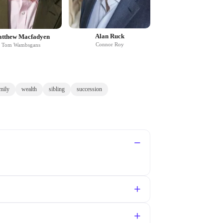
Alan Ruck
tthew Macfadyen
Connor Roy
Tom Wambsgans
mily
wealth
sibling
succession