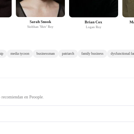
Sarah Snook
Brian Cox
Ma
Siobhan 'Shiv' Roy
Logan Roy
hip
media tycoon
businessman
patriarch
family business
dysfunctional fa
o recomiendan en Peoople.