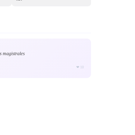
s magistrales
❤
10