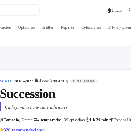
🏠

Inicio
icación
Opiniones
Tráiler
Reparto
Colecciones
Trivia y prem
🎬
Jesse Armstrong
SERIE
·
2018–2023
·
·
FINALIZADA
Succession
Cada familia tiene sus tradiciones.
🎬
📺
⏱
🌍
Comedia
, Drama
|
4 temporadas
· 39 episodios
|
1 h 29 min
|
Estados U
826
recomendaciones
★