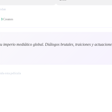
endan
·
3
Creators
su imperio mediático global. Diálogos brutales, traiciones y actuacione
nda esta película