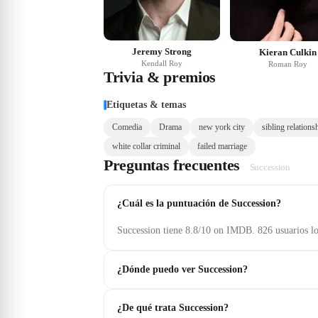
Jeremy Strong
Kieran Culkin
Kendall Roy
Roman Roy
Trivia & premios
Etiquetas & temas
Comedia
Drama
new york city
sibling relations
white collar criminal
failed marriage
Preguntas frecuentes
Succession
¿Cuál es la puntuación de Succession?
Succession tiene 8.8/10 on IMDB. 826 usuarios l
¿Dónde puedo ver Succession?
¿De qué trata Succession?