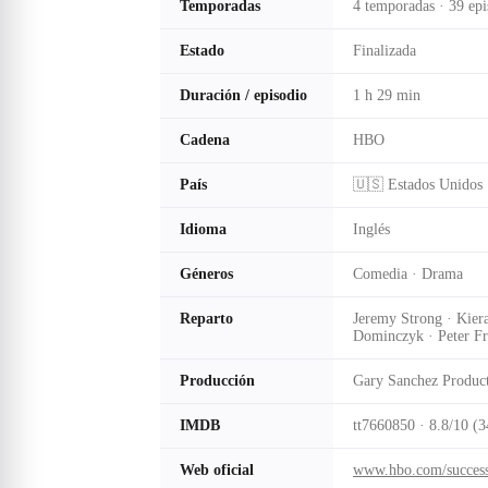
Temporadas
4 temporadas · 39 epi
Estado
Finalizada
Duración / episodio
1 h 29 min
Cadena
HBO
País
🇺🇸 Estados Unidos
Idioma
Inglés
Géneros
Comedia · Drama
Reparto
Jeremy Strong · Kier
Dominczyk · Peter Fr
Producción
Gary Sanchez Producti
IMDB
tt7660850 · 8.8/10 (3
Web oficial
www.hbo.com/succes