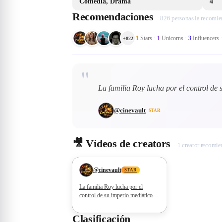
Comedia, Drama
4
Recomendaciones
826 personas la recomi
1
Stars
·
1
Unicorns
·
3
Influencers
+
822
"
La familia Roy lucha por el control de 
@
cinevault
STAR
🎥
Vídeos de creators
1 creator recomie
❤
10
@
cinevault
STAR
La familia Roy lucha por el
control de su imperio mediático
global. Diálogos brutales,
traiciones y actuaciones
Clasificación
magistrales