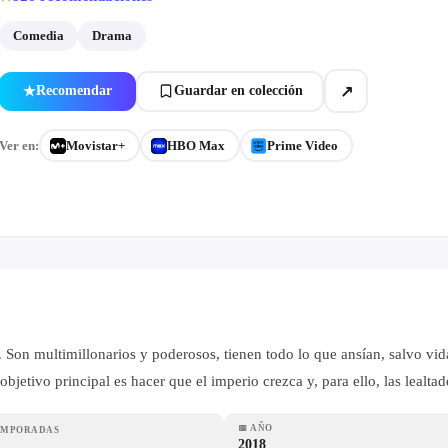
Comedia
Drama
↗
Recomendar
Guardar en colección
★
Ver en:
Movistar+
HBO Max
Prime Video
oy. Son multimillonarios y poderosos, tienen todo lo que ansían, salvo v
etivo principal es hacer que el imperio crezca y, para ello, las lealta
📅
AÑO
EMPORADAS
2018