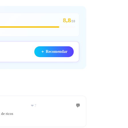
8,8
/
10
＋
Recomendar
💬
❤
7
 de ricos