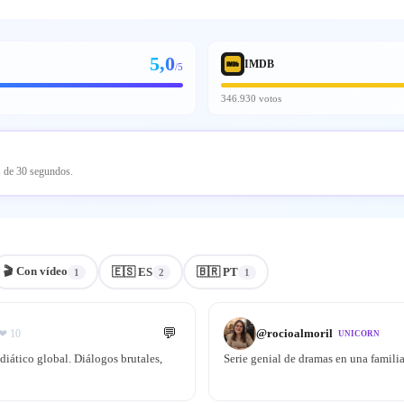
5,0
IMDB
/5
346.930 votos
s de 30 segundos.
🎬
Con vídeo
🇪🇸 ES
🇧🇷 PT
1
2
1
💬
@
rocioalmoril
❤
10
UNICORN
diático global. Diálogos brutales,
Serie genial de dramas en una familia