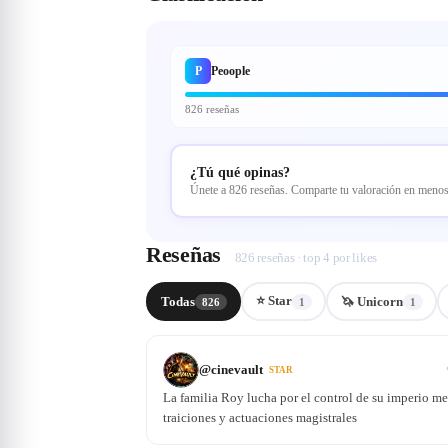
P
Peoople
826 reseñas
¿Tú qué opinas?
Únete a 826 reseñas. Comparte tu valoración en meno
Reseñas
826 reseñas · top 4 por likes
⭐ Star
Todas
🦄 Unicorn
826
1
1
@
cinevault
STAR
La familia Roy lucha por el control de su imperio me
traiciones y actuaciones magistrales