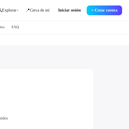

📍
Explorar
Cerca de mí
Iniciar sesión
+
Crear cuenta
▾
ios
FAQ
nidos