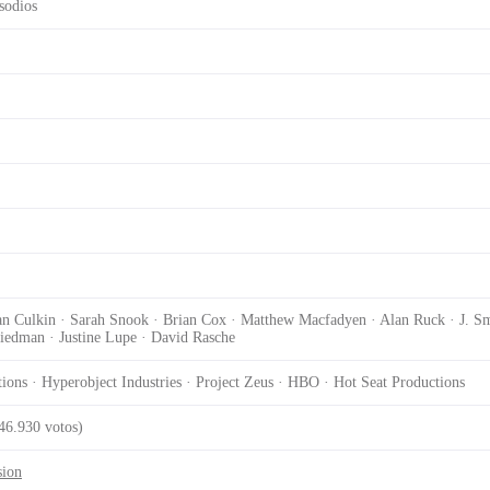
sodios
an Culkin · Sarah Snook · Brian Cox · Matthew Macfadyen · Alan Ruck · J. 
iedman · Justine Lupe · David Rasche
ons · Hyperobject Industries · Project Zeus · HBO · Hot Seat Productions
46.930 votos)
sion