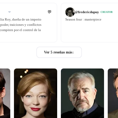
💬
@
fredericdupuy
❤
CREATOR
ilia Roy, dueña de un imperio
Season four : masterpiece
poder, traiciones y conflictos
 compiten por el control de la
Ver 5 reseñas más
↓