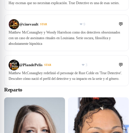
Hay escenas que no necesitan explicación. True Detective es una de esas series.
💬
@
cinevault
❤
9
STAR
Matthew McConaughey y Woody Harrelson como dos detectives obsesionados
con un caso de asesinatos rituales en Louisiana. Serie oscura, filosófica y
absolutamente hipnótica
💬
@
PlandePelis
❤
3
STAR
Matthew McConaughey redefinió el personaje de Rust Cohle en 'True Detective'.
Descubre cómo nació el perfil del detective y su impacto en la serie y el género.
Reparto