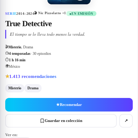
🎬
Nic Pizzolatto
+1
SERIE
2014–2024
●
EN EMISIÓN
True Detective
El tiempo se lo lleva todo menos la verdad.
🎬
Misterio
, Drama
📺
4 temporadas
· 30 episodios
⏱
1 h 16 min
🌍
México
1.413
recomendaciones
★
Misterio
Drama
★
Recomendar
Guardar en colección
↗
Ver en: