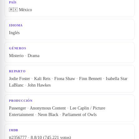
PAÍS
🇲🇽 México
IDIOMA
Inglés
GÉNEROS
Misterio · Drama
REPARTO
Jodie Foster · Kali Reis · Fiona Shaw · Finn Bennett · Isabella Star
LaBlanc · John Hawkes
PRODUCCIÓN
Passenger · Anonymous Content · Lee Caplin / Picture
Entertainment · Neon Black · Parliament of Owls
IMDB
tt2356777 · 8.8/10 (745.221 votos)