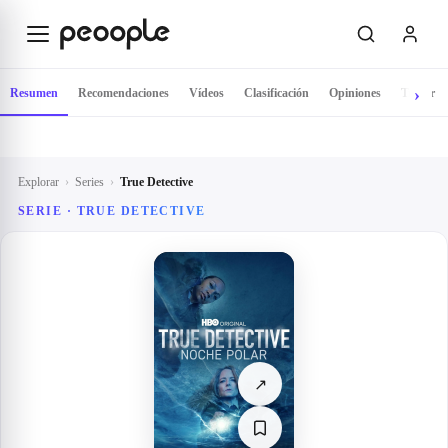
Saltar al contenido principal
Resumen
Recomendaciones
Vídeos
Clasificación
Opiniones
Tráiler
Explorar
›
Series
›
True Detective
SERIE ·
TRUE DETECTIVE
↗