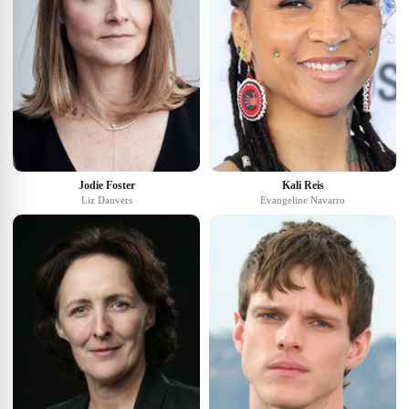
Jodie Foster
Kali Reis
Liz Danvers
Evangeline Navarro