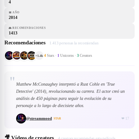
4
📅
AÑO
2014
👥
RECOMENDACIONES
1413
Recomendaciones
1.413 personas la recomiendan
4
Stars
·
1
Unicorns
·
3
Creators
+
1.4k
"
Matthew McConaughey interpretó a Rust Cohle en 'True
Detective' (2014), revolucionando su carrera. El actor creó un
análisis de 450 páginas para seguir la evolución de su
personaje a lo largo de diecisiete años.
@
streammood
❤
17
STAR
🎥
Vídeos de creators
4 creators recomiendan esta película