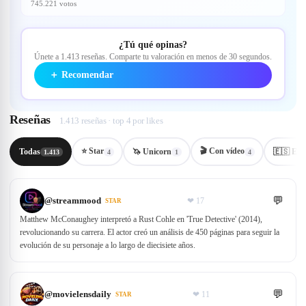
745.221 votos
¿Tú qué opinas?
Únete a 1.413 reseñas. Comparte tu valoración en menos de 30 segundos.
＋
Recomendar
Reseñas
1.413 reseñas · top 4 por likes
⭐ Star
🎬
Con vídeo
Todas
🦄 Unicorn
🇪🇸 ES
1.413
4
1
4
💬
@
streammood
❤
17
STAR
Matthew McConaughey interpretó a Rust Cohle en 'True Detective' (2014),
revolucionando su carrera. El actor creó un análisis de 450 páginas para seguir la
evolución de su personaje a lo largo de diecisiete años.
💬
@
movielensdaily
❤
11
STAR