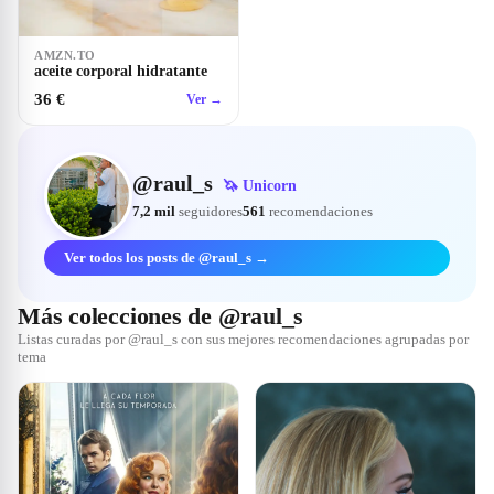
AMZN.TO
aceite corporal hidratante
36 €
Ver →
@
raul_s
🦄
Unicorn
7,2 mil
seguidores
561
recomendaciones
Ver todos los posts de @raul_s →
Más colecciones de @raul_s
Listas curadas por @raul_s con sus mejores recomendaciones agrupadas por
tema