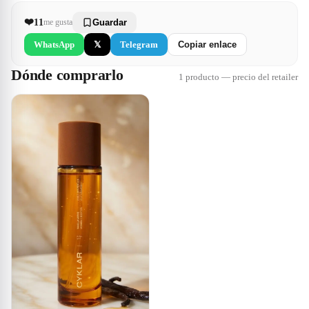
❤️
11
me gusta
Guardar
WhatsApp
𝕏
Telegram
Copiar enlace
Dónde comprarlo
1 producto — precio del retailer