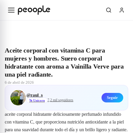
Saltar al contenido principal
Explorar
@raul_s
Aceite corporal con vitamina C para mujeres y homb
Aceite corporal con vitamina C para
mujeres y hombres. Suero corporal
hidratante con aroma a Vainilla Verve para
una piel radiante.
6 de abril de 2026
@
raul_s
Seguir
7,2 mil
seguidores
🦄
Unicorn
aceite corporal hidratante deliciosamente perfumado infundido 
con vitamina C, que proporciona nutrición antioxidante a la piel 
para una suavidad durante todo el día y un brillo ligero y radiante.