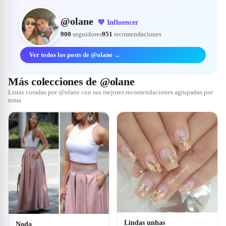
@
olane
💙
Influencer
900
seguidores
951
recomendaciones
Ver todos los posts de @olane →
Más colecciones de @olane
Listas curadas por @olane con sus mejores recomendaciones agrupadas por
tema
Lindas unhas
Noda