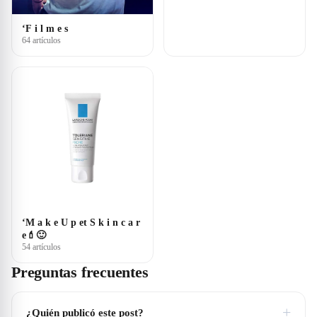
‘F i l m e s
64 artículos
‘M a k e U p et S k i n c a r
e💄🙂
54 artículos
Preguntas frecuentes
+
¿Quién publicó este post?