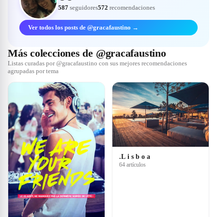
587
seguidores
572
recomendaciones
Ver todos los posts de @gracafaustino →
Más colecciones de @gracafaustino
Listas curadas por @gracafaustino con sus mejores recomendaciones
agrupadas por tema
.L i s b o a
64 artículos