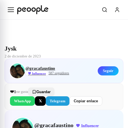
Saltar al contenido principal
Explorar
@gracafaustino
Jysk
Jysk
2 de diciembre de 2023
@
gracafaustino
Seguir
587
seguidores
💙
Influencer
❤️
1
me gusta
Guardar
WhatsApp
𝕏
Telegram
Copiar enlace
@
gracafaustino
💙
Influencer