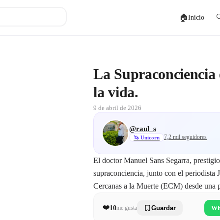
🏠

Inicio
ida después de la vida.
La Supraconciencia 
la vida.
9 de abril de 2026
@
raul_s
7,2 mil
seguidores
🦄
Unicorn
El doctor Manuel Sans Segarra, prestigios
supraconciencia, junto con el periodista 
Cercanas a la Muerte (ECM) desde una per
❤️
10
Wh
me gusta
Guardar