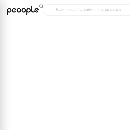
Saltar al contenido principal
Explorar
@raul_s
La Supraconciencia existe: V