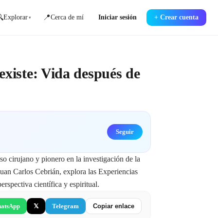

📍
Explorar
Cerca de mí
Iniciar sesión
+
Crear cuenta
▾
existe: Vida después de
Seguir
o cirujano y pionero en la investigación de la 
Juan Carlos Cebrián, explora las Experiencias 
spectiva científica y espiritual.
atsApp
𝕏
Telegram
Copiar enlace