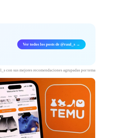
Ver todos los posts de @raul_s →
ul_s con sus mejores recomendaciones agrupadas por tema