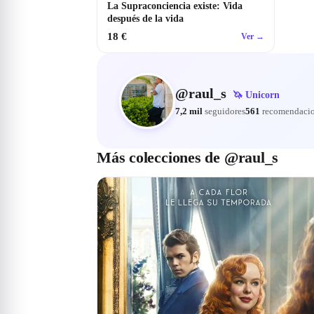
La Supraconciencia existe: Vida
después de la vida
18 €
Ver →
@
raul_s
🦄
Unicorn
7,2 mil
seguidores
561
recomendaci
Más colecciones de @raul_s