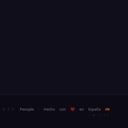
26 Peoople · Hecho con ♥ en España 🇪🇸
· v1.9.90