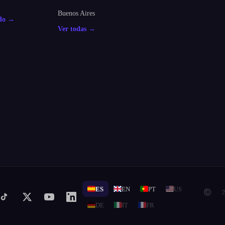
Buenos Aires
odo →
Ver todas →
ES
EN
PT
US
© 20
DE
IT
FR