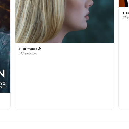
Las
87 a
Full music🎵
158 artículos