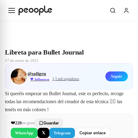
Saltar al contenido principal
Explorar
@sofigru
Libreta para Bullet Journal
Libreta para Bullet Journal
17 de enero de 2021
@
sofigru
Seguir
1,5 mil
seguidores
💙
Influencer
Si queréis empezar un Bullet Journal, este es perfecto, recoge 
todas las recomendaciones del creador de esta técnica 👍🏻 las 
tenéis en más colores !
❤️
220
me gusta
Guardar
WhatsApp
𝕏
Telegram
Copiar enlace