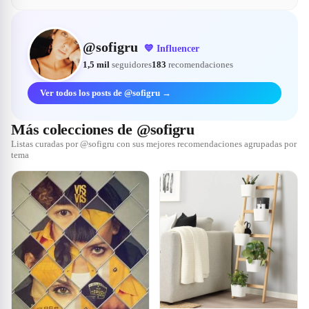
@
sofigru
💙
Influencer
1,5 mil
seguidores
183
recomendaciones
Ver todos los posts de @sofigru →
Más colecciones de @sofigru
Listas curadas por @sofigru con sus mejores recomendaciones agrupadas por
tema