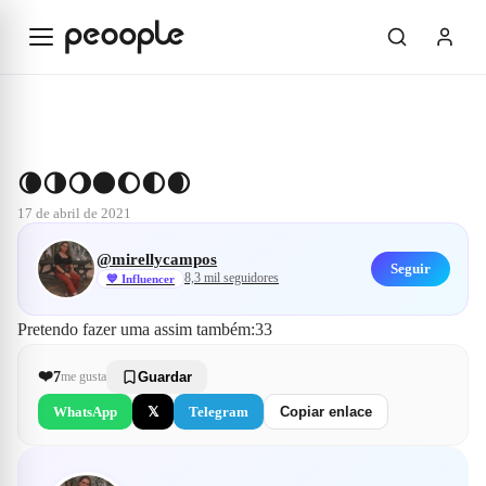
Saltar al contenido principal
Explorar
@mirellycampos
🌘🌗🌖🌑🌔🌓🌒
🌘🌗🌖🌑🌔🌓🌒
17 de abril de 2021
@
mirellycampos
Seguir
8,3 mil
seguidores
💙
Influencer
Pretendo fazer uma assim também:33
❤️
7
me gusta
Guardar
WhatsApp
𝕏
Telegram
Copiar enlace