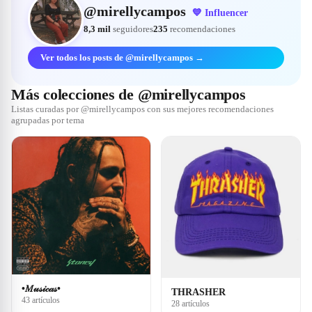
@
mirellycampos
💙
Influencer
8,3 mil
seguidores
235
recomendaciones
Ver todos los posts de @mirellycampos →
Más colecciones de @mirellycampos
Listas curadas por @mirellycampos con sus mejores recomendaciones
agrupadas por tema
•𝑀𝓊𝓈𝒾𝒸𝒶𝓈•
THRASHER
43 artículos
28 artículos