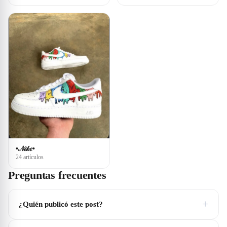
•𝒩𝒾𝓀𝑒•
24 artículos
Preguntas frecuentes
+
¿Quién publicó este post?