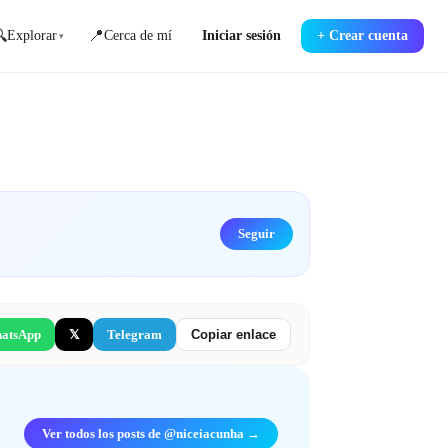

📍
Explorar
Cerca de mí
Iniciar sesión
+
Crear cuenta
▾
Seguir
atsApp
𝕏
Telegram
Copiar enlace
Ver todos los posts de @niceiacunha →