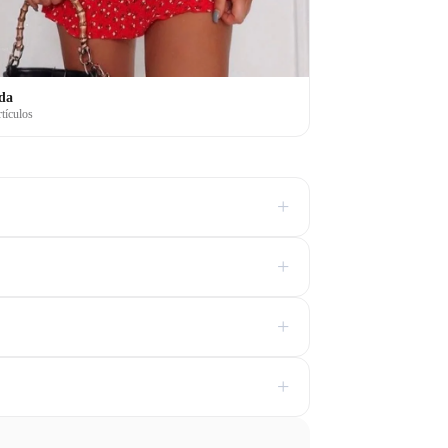
da
rtículos
+
+
+
+