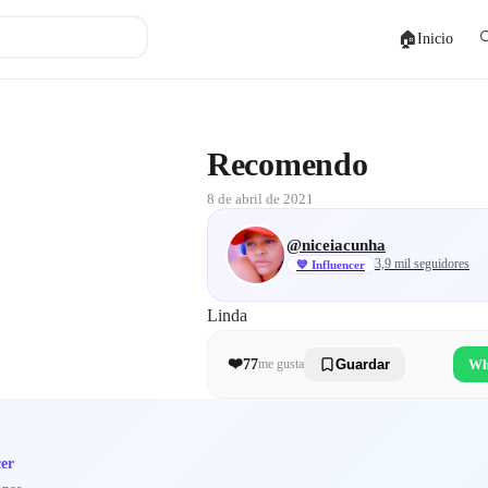
🏠

Inicio
Recomendo
8 de abril de 2021
@
niceiacunha
3,9 mil
seguidores
💙
Influencer
Linda
❤️
77
Wh
me gusta
Guardar
cer