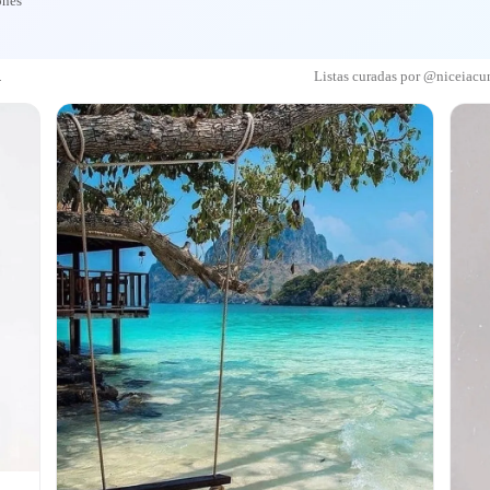
ones
a
Listas curadas por @niceiacu