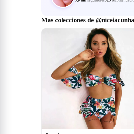
3,9 mil
seguidores
523
recomendaci
Más colecciones de @niceiacunh