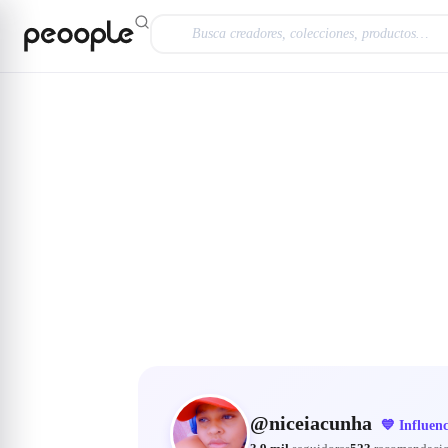
Saltar al contenido principal
Explorar
@niceiacunha
Recomendo
@
niceiacunha
💙
Influen