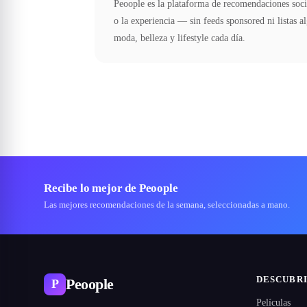
Peoople es la plataforma de recomendaciones soci
o la experiencia — sin feeds sponsored ni listas 
moda, belleza y lifestyle cada día.
Recibe lo mejor de Peoople
Las mejores recomendaciones de la semana, seleccionadas a mano.
DESCUBR
Peoople
P
Películas