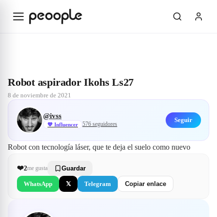
Saltar al contenido principal
Explorar
@ivss
Robot aspirador Ikohs Ls27
Robot aspirador Ikohs Ls27
8 de noviembre de 2021
@
ivss
Seguir
576
seguidores
💙
Influencer
Robot con tecnología láser, que te deja el suelo como nuevo
❤️
2
me gusta
Guardar
WhatsApp
𝕏
Telegram
Copiar enlace