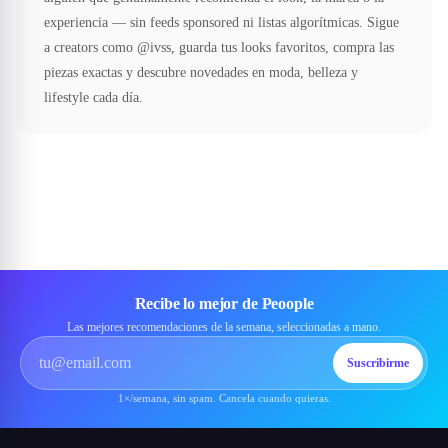
experiencia — sin feeds sponsored ni listas algorítmicas. Sigue
a creators como @ivss, guarda tus looks favoritos, compra las
piezas exactas y descubre novedades en moda, belleza y
lifestyle cada día.
Recibe lo mejor de Peoople
Las mejores recomendaciones de la semana, seleccionadas a mano.
Suscribirme
1×/semana, sin spam. Cancela cuando quieras.