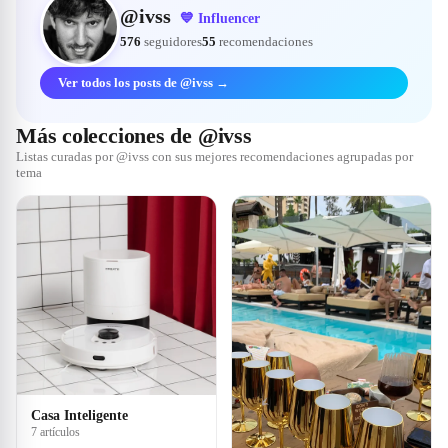
@
ivss
💙
Influencer
576
seguidores
55
recomendaciones
Ver todos los posts de @ivss →
Más colecciones de @ivss
Listas curadas por @ivss con sus mejores recomendaciones agrupadas por
tema
Casa Inteligente
7 artículos