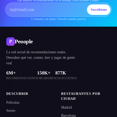
Las mejores recomendaciones de la semana, seleccionadas a mano.
Suscribirme
1×/semana, sin spam. Cancela cuando quieras.
Peoople
P
La red social de recomendaciones reales.
Descubre qué ver, comer, leer y jugar de gente
real.
6M+
150K+
877K
RECOMENDACIONES
CREADORES
COLECCIONES
DESCUBRIR
RESTAURANTES POR
CIUDAD
Películas
Madrid
Series
Barcelona