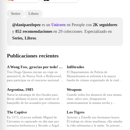
Series
Libros
@danipaezlopez
es un
Unicorn
en Peoople con
2K seguidores
y
852 recomendaciones
en 29 colecciones.
Especializado en
Series, Libros
.
Publicaciones recientes
❤
6
❤
3
A Wong Foo, ¡gracias por todo! Julie Newmar
Infiltrados
Tres Drags Queens inician un viaje en
El Departamento de Policía de
automóvil, de Nueva York a Hollywood,
Massachussets se enfrenta a la mayor
para participar en el concurso nacional de
banda de crimen organizado de la ciudad
❤
3
❤
2
reinas. En mitad de camino el coche se
de Boston. La estrategia consiste en
estropea en un remoto y aislado pueblo,
acabar desde dentro con Frank Costello,
Argentina, 1985
Weapons
donde todo el mundo lleva una existencia
el poderoso jefe de la mafia irlandesa. El
Narra la estrategia de dos fiscales para
Cuando todos los alumnos de una misma
triste y aburrida.
encargado de infiltrarse en la banda es un
llevar adelante el juicio que sentó en el
clase, salvo uno, desaparecen
joven novato, Billy Costigan. Mientras
banquillo de los acusados por crímenes
misteriosamente la misma noche y
❤
3
❤
4
Billy intenta ganarse la confianza de
de lesa humanidad a los comandantes de
exactamente a la misma hora, la pequeña
Costello, otro joven policía, Colin
la última dictadura militar.
ciudad donde viven se pregunta quién o
The Captive
Los Tigres
Sullivan, sube rápidamente de categoría y
qué está detrás de su desaparición.
ocupa un puesto en la unidad de
En 1575, el joven soldado Miguel de
Antonio y Estrella son hermanos buzos.
Investigaciones Especiales, grupo de élite
Cervantes es capturado en alta mar por
Él trabaja en obras marítimas, ella estudia
cuya misión también es acabar con
corsarios berberiscos y llevado a Argel
la vida submarina y le asiste. Su precaria
❤
3
Costello. Lo que nadie sabe es que Colin
como rehén. Consciente de que le espera
economía podría mejorar tras encontrar