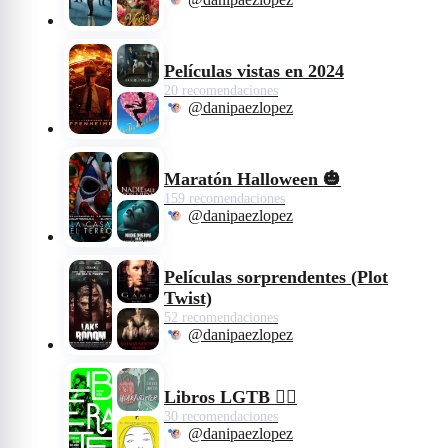
Películas vistas en 2024
20 recomendaciones
@danipaezlopez
Maratón Halloween 🎃
159 recomendaciones
@danipaezlopez
Películas sorprendentes (Plot
Twist)
52 recomendaciones
@danipaezlopez
Libros LGTB 🏳️‍🌈
30 recomendaciones
@danipaezlopez