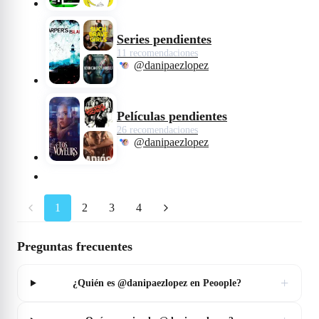
Series pendientes
11 recomendaciones
@danipaezlopez
Películas pendientes
26 recomendaciones
@danipaezlopez
1
2
3
4
Preguntas frecuentes
+
¿Quién es @danipaezlopez en Peoople?