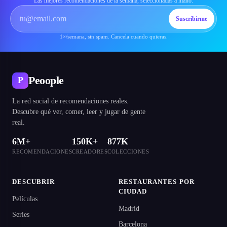
Las mejores recomendaciones de la semana, seleccionadas a mano.
Suscribirme
1×/semana, sin spam. Cancela cuando quieras.
Peoople
P
La red social de recomendaciones reales.
Descubre qué ver, comer, leer y jugar de gente
real.
6M+
150K+
877K
RECOMENDACIONES
CREADORES
COLECCIONES
DESCUBRIR
RESTAURANTES POR
CIUDAD
Películas
Madrid
Series
Barcelona