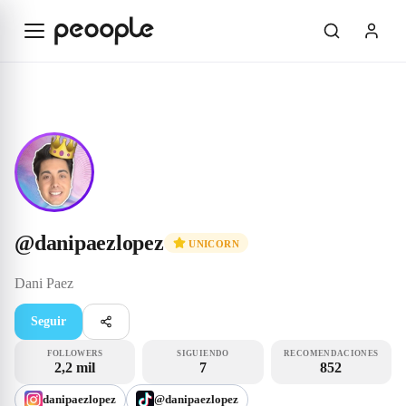
Saltar al contenido principal
Unicorn
@danipaezlopez
@
danipaezlopez
UNICORN
Dani
Paez
Seguir
FOLLOWERS
SIGUIENDO
RECOMENDACIONES
2,2 mil
7
852
danipaezlopez
@danipaezlopez