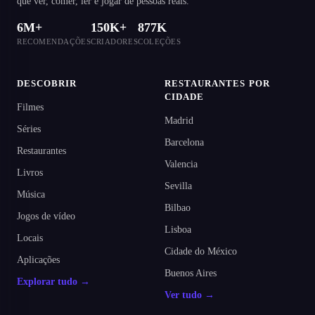
que ver, comer, ler e jogar de pessoas reais.
6M+
150K+
877K
RECOMENDAÇÕES
CRIADORES
COLEÇÕES
DESCOBRIR
RESTAURANTES POR
CIDADE
Filmes
Madrid
Séries
Barcelona
Restaurantes
Valencia
Livros
Sevilla
Música
Bilbao
Jogos de vídeo
Lisboa
Locais
Cidade do México
Aplicações
Buenos Aires
Explorar tudo →
Ver tudo →