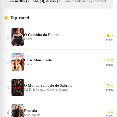
em
netflix (7), hbo (3), disney (3)
.
Com curadoria de @drezawf.
Top rated
8.5
O Gambito da Rainha
1
Drama
IMDB
7.8
Coisa Mais Linda
2
Drama
IMDB
7.4
O Mundo Sombrio de Sabrina
3
Sci-Fi & Fantasy, Misterio, Drama
IMDB
7.2
Dinastia
4
Soap, Drama
IMDB