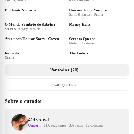
Familia, Kids
5.5
Kids, Comedia
6.8
Brilhante Victória
Diários de um Vampiro
Sci-Fi & Fantasy, Drama
O Mundo Sombrio de Sabrina
Money Heist
Sci-Fi & Fantasy, Misterio
7.4
American Horror Story - Coven
Scream Queens
Misterio, Comedia
Reinado
The Tudors
Drama
Ver todos (20) →
Carregar mais...
Sobre o curador
@
drezawf
Unicorn
·
11K seguidores
·
309 recos
·
12 colecções