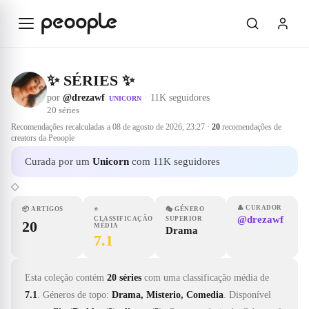
Saltar para o conteúdo principal
✨ SÉRIES ✨
por
@drezawf
·
11K seguidores
UNICORN
20
séries
Recomendações recalculadas a
08 de agosto de 2026, 23:27
·
20
recomendações de
creators da Peoople
Curada por um
Unicorn
com 11K seguidores
◇
👤
CURADOR
📦
ARTIGOS
⭐
🎭
GÉNERO
@drezawf
CLASSIFICAÇÃO
SUPERIOR
20
MÉDIA
Drama
7.1
Esta coleção contém
20 séries
com uma classificação média de
7.1
.
Géneros de topo:
Drama, Misterio, Comedia
.
Disponível