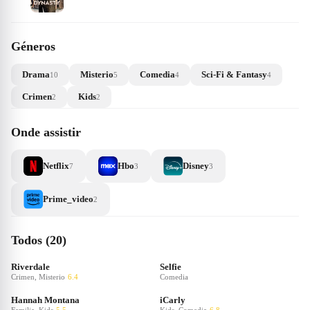
Géneros
Drama
Misterio
Comedia
Sci-Fi & Fantasy
10
5
4
4
Crimen
Kids
2
2
Onde assistir
Netflix
Hbo
Disney
7
3
3
Prime_video
2
Todos (20)
Riverdale
Selfie
Crimen, Misterio
6.4
Comedia
Hannah Montana
iCarly