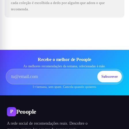
cada coleção é escolhida a dedo por alguém que adora o que
recomenda.
Recebe o melhor de Peoople
As melhores recomendações da semana, selecionadas à mão.
Subscrever
1×/semana, sem spam. Cancela quando quiseres.
Peoople
P
A rede social de recomendações reais. Descobre o