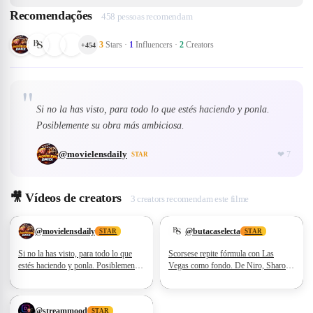
Recomendações
458 pessoas recomendam
3
Stars
·
1
Influencers
·
2
Creators
+
454
"
Si no la has visto, para todo lo que estés haciendo y ponla.
Posiblemente su obra más ambiciosa.
@
movielensdaily
❤
7
STAR
🎥
Vídeos de creators
3 creators recomendam este filme
❤
7
❤
4
@
movielensdaily
@
butacaselecta
STAR
STAR
Si no la has visto, para todo lo que
Scorsese repite fórmula con Las
estés haciendo y ponla. Posiblemente
Vegas como fondo. De Niro, Sharon
su obra más ambiciosa.
Stone (nominada al Oscar) y Joe
Pesci brillan.
@
streammood
STAR