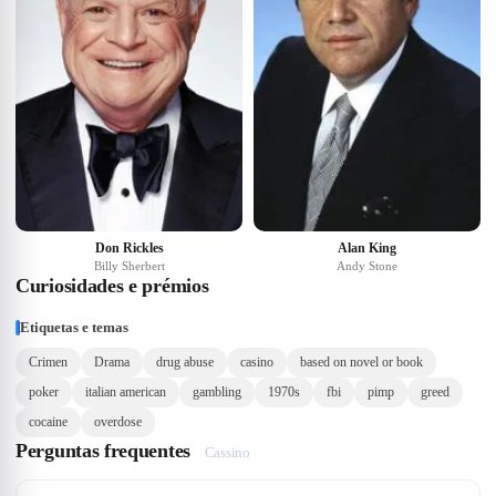
Don Rickles
Alan King
Billy Sherbert
Andy Stone
Curiosidades e prémios
Etiquetas e temas
Crimen
Drama
drug abuse
casino
based on novel or book
poker
italian american
gambling
1970s
fbi
pimp
greed
cocaine
overdose
Perguntas frequentes
Cassino