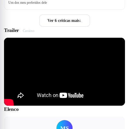
Um dos meu preferidos dele
Ver 6 críticas mais
↓
Trailer
Cassino
Elenco
MS