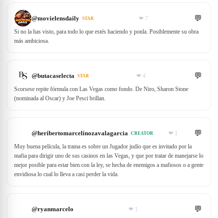
💬
@
movielensdaily
❤
7
STAR
Si no la has visto, para todo lo que estés haciendo y ponla. Posiblemente su obra
más ambiciosa.
💬
@
butacaselecta
❤
4
STAR
Scorsese repite fórmula con Las Vegas como fondo. De Niro, Sharon Stone
(nominada al Oscar) y Joe Pesci brillan.
💬
@
heribertomarcelinozavalagarcia
❤
1
CREATOR
Muy buena película, la trama es sobre un Jugador judío que es invitado por la
mafia para dirigir uno de sus casinos en las Vegas, y que por tratar de manejarse lo
mejor posible para estar bien con la ley, se hecha de enemigos a mafiosos o a gente
envidiosa lo cual lo lleva a casi perder la vida.
💬
@
ryanmarcelo
❤
1