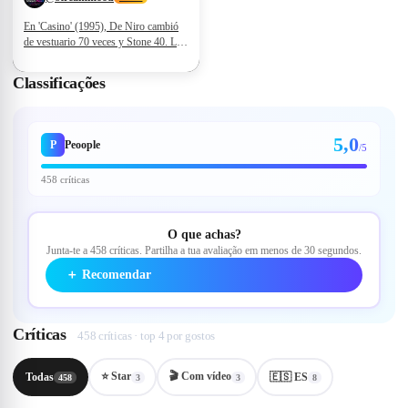
En 'Casino' (1995), De Niro cambió
de vestuario 70 veces y Stone 40. La
película de Scorsese, además, marca
récord con 422 palabrotas,
Classificações
convirtiéndola en uno de los filmes
más polémicos del cine.
5,0
P
Peoople
/5
458 críticas
O que achas?
Junta-te a 458 críticas. Partilha a tua avaliação em menos de 30 segundos.
＋
Recomendar
Críticas
458 críticas · top 4 por gostos
⭐ Star
🎬
Com vídeo
Todas
🇪🇸 ES
458
3
3
8