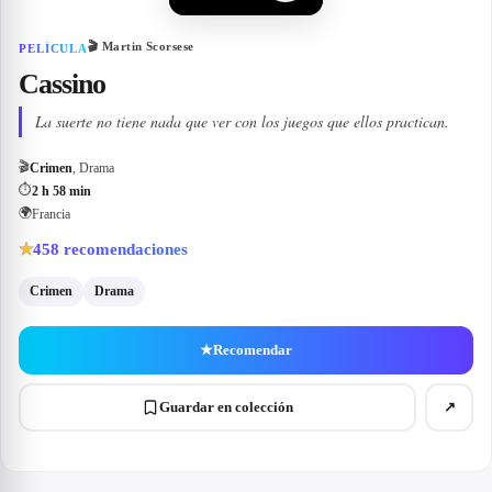
🎬
Martin Scorsese
PELÍCULA
Cassino
La suerte no tiene nada que ver con los juegos que ellos practican.
🎬
Crimen
, Drama
⏱
2 h 58 min
🌍
Francia
458
recomendaciones
★
Crimen
Drama
★
Recomendar
Guardar en colección
↗