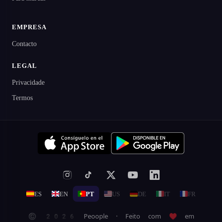
EMPRESA
Contacto
LEGAL
Privacidade
Termos
ES
EN
PT
US
DE
IT
FR
© 2026 Peoople · Feito com ♥ em