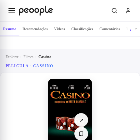
Saltar para o conteúdo principal
Resumo
Recomendações
Vídeos
Classificações
Comentários
Trailer
Explorar
›
Filmes
›
Cassino
PELÍCULA ·
CASSINO
↗