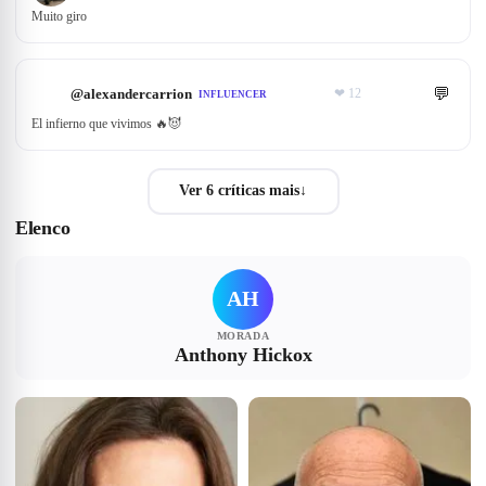
Muito giro
💬
@
alexandercarrion
❤
12
INFLUENCER
El infierno que vivimos 🔥😈
Ver 6 críticas mais
↓
Elenco
AH
MORADA
Anthony Hickox