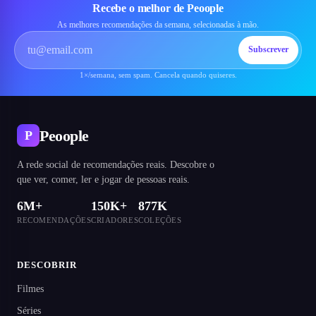
Recebe o melhor de Peoople
As melhores recomendações da semana, selecionadas à mão.
Subscrever
1×/semana, sem spam. Cancela quando quiseres.
Peoople
P
A rede social de recomendações reais. Descobre o
que ver, comer, ler e jogar de pessoas reais.
6M+
150K+
877K
RECOMENDAÇÕES
CRIADORES
COLEÇÕES
DESCOBRIR
Filmes
Séries