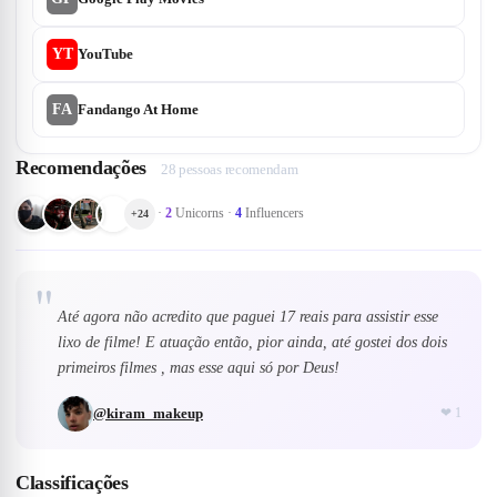
YT
YouTube
FA
Fandango At Home
Recomendações
28 pessoas recomendam
·
2
Unicorns
·
4
Influencers
+
24
"
Até agora não acredito que paguei 17 reais para assistir esse
lixo de filme! E atuação então, pior ainda, até gostei dos dois
primeiros filmes , mas esse aqui só por Deus!
@
kiram_makeup
❤
1
Classificações