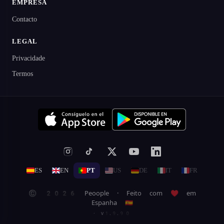
EMPRESA
Contacto
LEGAL
Privacidade
Termos
ES
EN
PT
US
DE
IT
FR
© 2026 Peoople · Feito com ♥ em
Espanha 🇪🇸
· v1.9.90