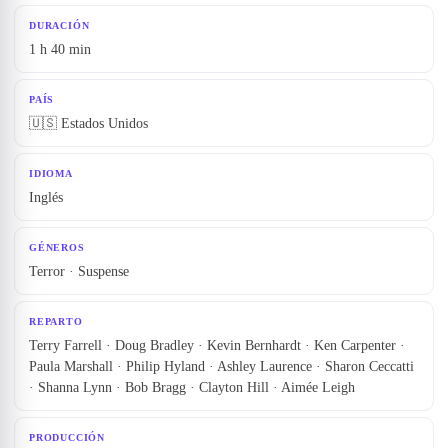
DURACIÓN
1 h 40 min
PAÍS
🇺🇸 Estados Unidos
IDIOMA
Inglés
GÉNEROS
Terror · Suspense
REPARTO
Terry Farrell · Doug Bradley · Kevin Bernhardt · Ken Carpenter ·
Paula Marshall · Philip Hyland · Ashley Laurence · Sharon Ceccatti
· Shanna Lynn · Bob Bragg · Clayton Hill · Aimée Leigh
PRODUCCIÓN