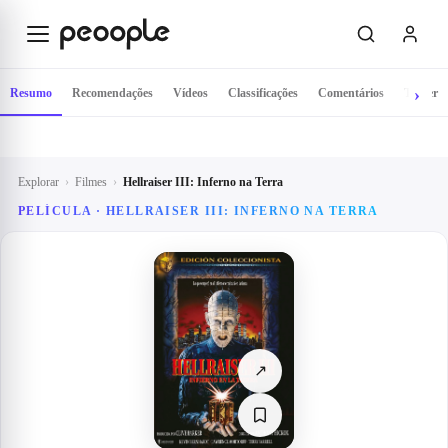
Saltar para o conteúdo principal
Resumo
Recomendações
Vídeos
Classificações
Comentários
Trailer
Explorar
›
Filmes
›
Hellraiser III: Inferno na Terra
PELÍCULA ·
HELLRAISER III: INFERNO NA TERRA
↗