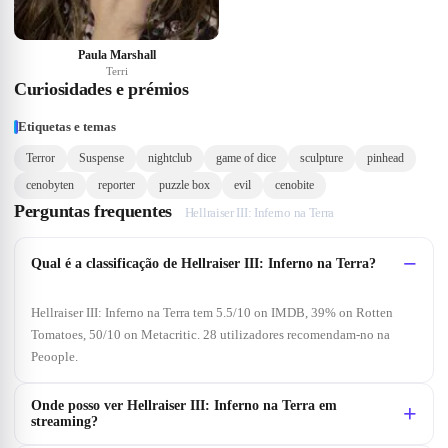
Paula Marshall
Terri
Curiosidades e prémios
Etiquetas e temas
Terror
Suspense
nightclub
game of dice
sculpture
pinhead
cenobyten
reporter
puzzle box
evil
cenobite
Perguntas frequentes
Hellraiser III: Inferno na Terra
Qual é a classificação de Hellraiser III: Inferno na Terra?
Hellraiser III: Inferno na Terra tem 5.5/10 on IMDB, 39% on Rotten
Tomatoes, 50/10 on Metacritic. 28 utilizadores recomendam-no na
Peoople.
Onde posso ver Hellraiser III: Inferno na Terra em
streaming?