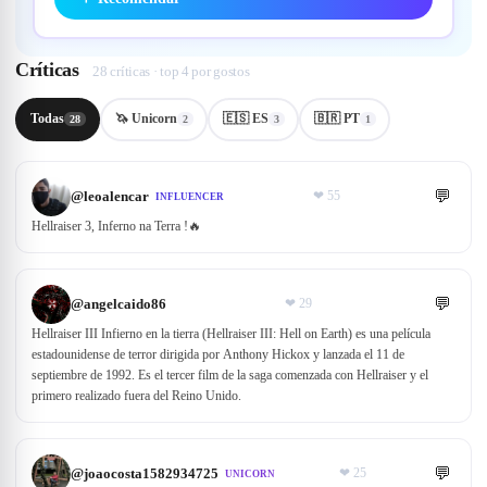
Críticas
28 críticas · top 4 por gostos
Todas
🦄 Unicorn
🇪🇸 ES
🇧🇷 PT
28
2
3
1
💬
@
leoalencar
❤
55
INFLUENCER
Hellraiser 3, Inferno na Terra !🔥
💬
@
angelcaido86
❤
29
Hellraiser III Infierno en la tierra (Hellraiser III: Hell on Earth) es una película
estadounidense de terror dirigida por Anthony Hickox y lanzada el 11 de
septiembre de 1992. Es el tercer film de la saga comenzada con Hellraiser y el
primero realizado fuera del Reino Unido.
💬
@
joaocosta1582934725
❤
25
UNICORN