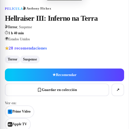
🎬
Anthony Hickox
PELÍCULA
Hellraiser III: Inferno na Terra
🎬
Terror
, Suspense
⏱
1 h 40 min
🌍
Estados Unidos
28
recomendaciones
★
Terror
Suspense
★
Recomendar
Guardar en colección
↗
Ver en:
Prime Video
Apple TV