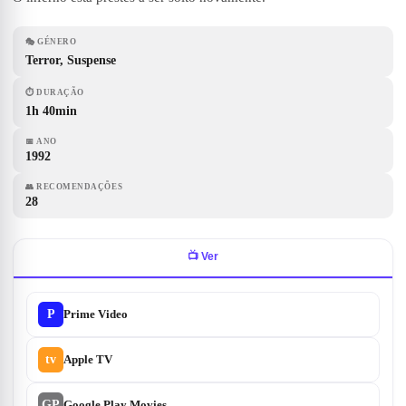
🎭
GÉNERO
Terror, Suspense
⏱
DURAÇÃO
1h 40min
📅
ANO
1992
👥
RECOMENDAÇÕES
28
📺
Ver
P
Prime Video
tv
Apple TV
GP
Google Play Movies