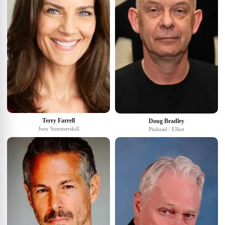
Terry Farrell
Doug Bradley
Joey Summerskill
Pinhead / Elliot