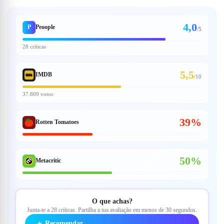
4,0
P
Peoople
/5
28 críticas
5,5
IMDB
/
10
37.809 votos
39%
Rotten Tomatoes
50%
Metacritic
O que achas?
Junta-te a 28 críticas. Partilha a tua avaliação em menos de 30 segundos.
＋
Recomendar