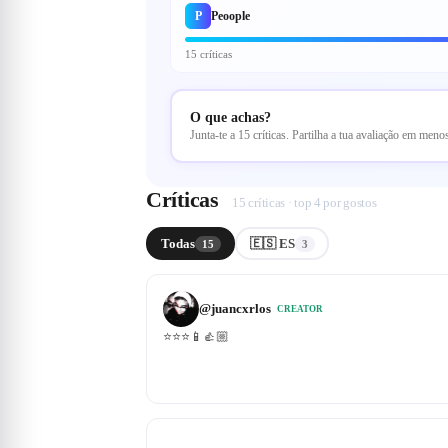
P
Peoople
15 críticas
O que achas?
Junta-te a 15 críticas. Partilha a tua avaliação em men
Críticas
15 críticas · top 4 por gostos
Todas
🇪🇸 ES
15
3
@
juancxrlos
CREATOR
⭐️⭐️⭐️📱👍🏼