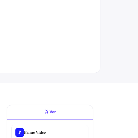
📺
Ver
P
Prime Video