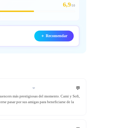
6,9
/
10
＋
Recomendar
💬
❤
fluencers más prestigiosas del momento. Cami y Sofi,
cerse pasar por sus amigas para beneficiarse de la