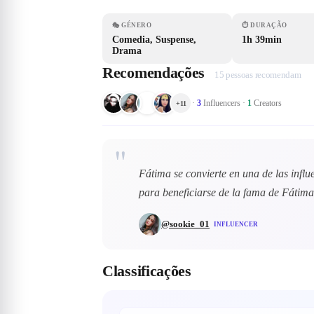
🎭
GÉNERO
⏱
DURAÇÃO
Comedia, Suspense,
1h 39min
Drama
Recomendações
15 pessoas recomendam
·
3
Influencers
·
1
Creators
+
11
"
Fátima se convierte en una de las influ
para beneficiarse de la fama de Fátima
@
sookie_01
INFLUENCER
Classificações