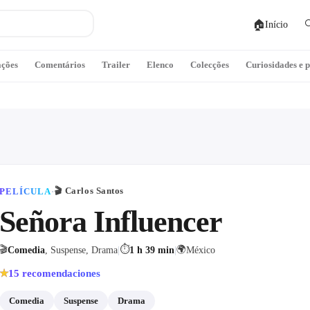
🏠

Início
ações
Comentários
Trailer
Elenco
Colecções
Curiosidades e 
🎬
Carlos Santos
PELÍCULA
·
Señora Influencer
🎬
⏱
🌍
Comedia
, Suspense, Drama
|
1 h 39 min
|
México
15
recomendaciones
★
Comedia
Suspense
Drama