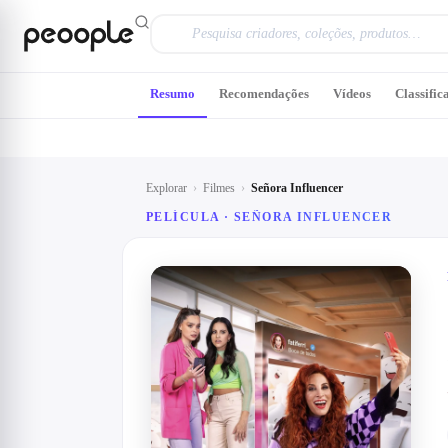
Saltar para o conteúdo principal
Resumo
Recomendações
Vídeos
Classific
Explorar
›
Filmes
›
Señora Influencer
PELÍCULA ·
SEÑORA INFLUENCER