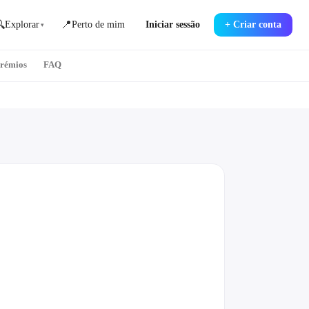

📍
Explorar
Perto de mim
Iniciar sessão
+
Criar conta
▾
prémios
FAQ