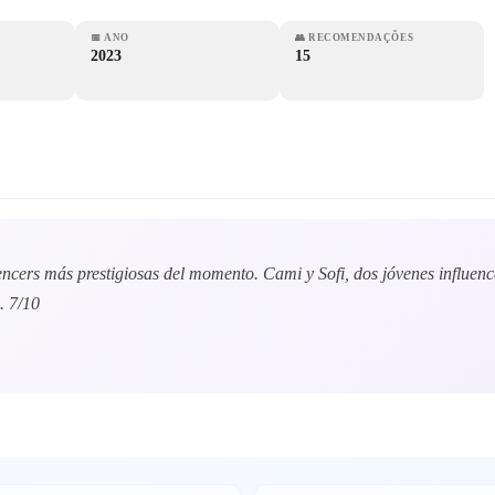
📅
ANO
👥
RECOMENDAÇÕES
2023
15
encers más prestigiosas del momento. Cami y Sofi, dos jóvenes influen
. 7/10