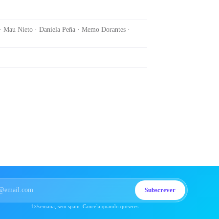
· Mau Nieto · Daniela Peña · Memo Dorantes ·
Subscrever
1×/semana, sem spam. Cancela quando quiseres.