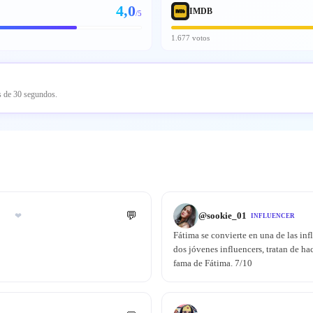
4,0
IMDB
/5
1.677 votos
os de 30 segundos.
💬
@
sookie_01
❤
INFLUENCER
Fátima se convierte en una de las in
dos jóvenes influencers, tratan de ha
fama de Fátima. 7/10