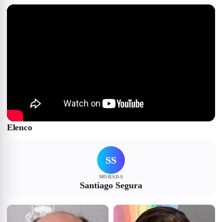
Elenco
SS
MORADA
Santiago Segura