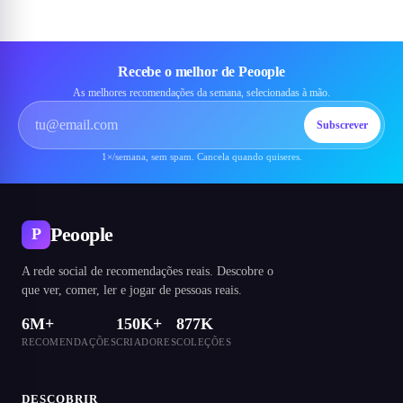
Recebe o melhor de Peoople
As melhores recomendações da semana, selecionadas à mão.
Subscrever
1×/semana, sem spam. Cancela quando quiseres.
Peoople
P
A rede social de recomendações reais. Descobre o
que ver, comer, ler e jogar de pessoas reais.
6M+
150K+
877K
RECOMENDAÇÕES
CRIADORES
COLEÇÕES
DESCOBRIR