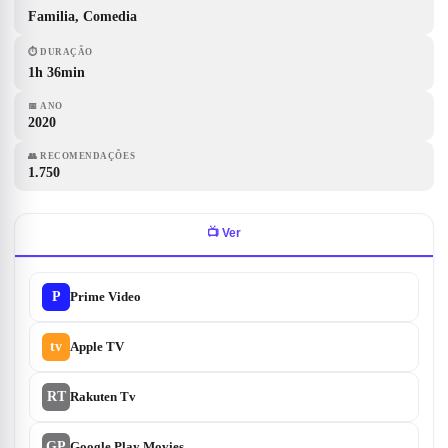
Familia, Comedia
⏱
DURAÇÃO
1h 36min
📅
ANO
2020
👥
RECOMENDAÇÕES
1.750
📺
Ver
P
Prime Video
tv
Apple TV
RT
Rakuten Tv
GP
Google Play Movies