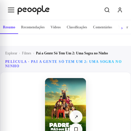
Saltar para o conteúdo principal
Resumo
Recomendações
Vídeos
Classificações
Comentários
Trailer
Explorar
›
Filmes
›
Pai a Gente Só Tem Um 2: Uma Sogra no Ninho
PELÍCULA ·
PAI A GENTE SÓ TEM UM 2: UMA SOGRA NO
NINHO
↗