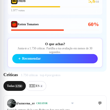
5,6
IMDB
/
10
1.977 votos
60%
Rotten Tomatoes
O que achas?
Junta-te a 1.750 críticas. Partilha a tua avaliação em menos de 30
segundos.
＋
Recomendar
Críticas
1.750 críticas · top 4 por gostos
Todas
🇪🇸 ES
1.750
4
💬
@
azucena_rr
❤
CREATOR