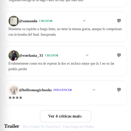
Segunda entrega de la saga Padre no hay que más uno.
💬
@
samanda
❤
CREATOR
Mantiene su espíritu a fuego lento, no tiene la misma gracia, aunque lo compensan
con la bomba del final. Inesperada.
💬
@
estefania_31
❤
CREATOR
Evidentemente como era de esperar la dos es incluso mejor que la 1 no os las
podéis perder
💬
@
bellesmagicbooks
❤
INFLUENCER
🌟🌟🌟🌟
Ver 4 críticas mais
↓
Trailer
Pai a Gente Só Tem Um 2: Uma Sogra no Ninho