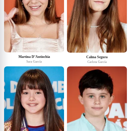
Martina D’Antiochia
Calma Segura
Sara García
Carlota García