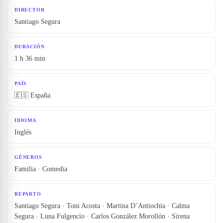
DIRECTOR
Santiago Segura
DURACIÓN
1 h 36 min
PAÍS
🇪🇸 España
IDIOMA
Inglés
GÉNEROS
Familia · Comedia
REPARTO
Santiago Segura · Toni Acosta · Martina D’Antiochia · Calma
Segura · Luna Fulgencio · Carlos González Morollón · Sirena