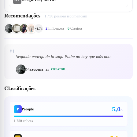
Recomendações
1.750 pessoas recomendam
·
2
Influencers
·
6
Creators
+
1.7k
"
Segunda entrega de la saga Padre no hay que más uno.
@
azucena_rr
CREATOR
Classificações
5,0
P
Peoople
/5
1.750 críticas