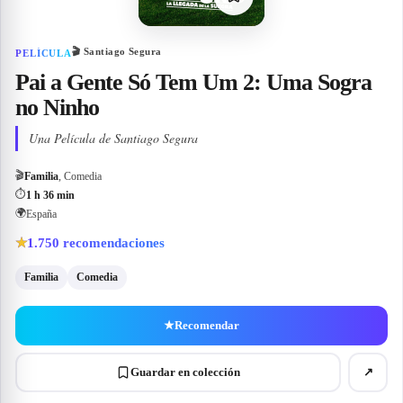
🎬
Santiago Segura
PELÍCULA
Pai a Gente Só Tem Um 2: Uma Sogra
no Ninho
Una Película de Santiago Segura
🎬
Familia
, Comedia
⏱
1 h 36 min
🌍
España
1.750
recomendaciones
★
Familia
Comedia
★
Recomendar
Guardar en colección
↗