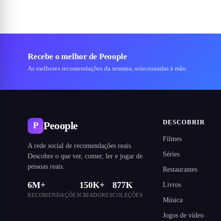
Recebe o melhor de Peoople
As melhores recomendações da semana, selecionadas à mão.
DESCOBRIR
Peoople
P
Filmes
A rede social de recomendações reais.
Séries
Descobre o que ver, comer, ler e jogar de
pessoas reais.
Restaurantes
6M+
150K+
877K
Livros
RECOMENDAÇÕES
CRIADORES
COLEÇÕES
Música
Jogos de vídeo