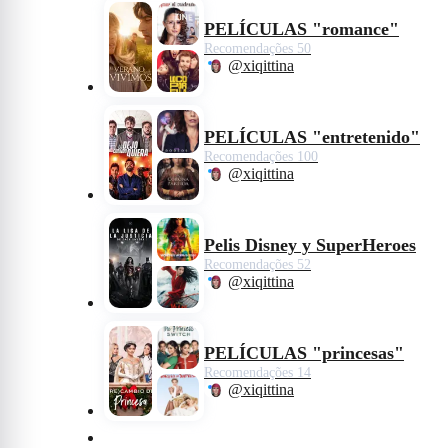
PELÍCULAS "romance"
Recomendações 50
@xiqittina
PELÍCULAS "entretenido"
Recomendações 100
@xiqittina
Pelis Disney y SuperHeroes
Recomendações 52
@xiqittina
PELÍCULAS "princesas"
Recomendações 14
@xiqittina