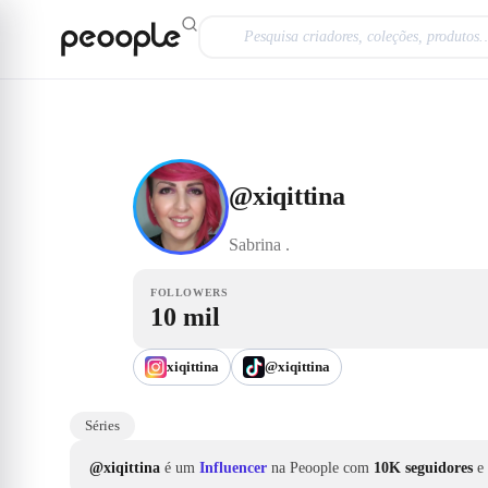
Saltar para o conteúdo principal
Influencer
@xiqittina
@
xiqittina
Sabrina
.
FOLLOWERS
10 mil
xiqittina
@xiqittina
Séries
@xiqittina
é um
Influencer
na Peoople com
10K seguidores
e