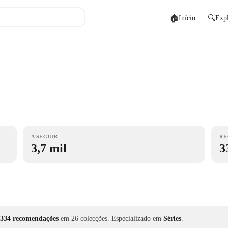
🏠
🔍
Início
Expl
A SEGUIR
RE
3,7 mil
3
334 recomendações
em 26 colecções.
Especializado em
Séries
.