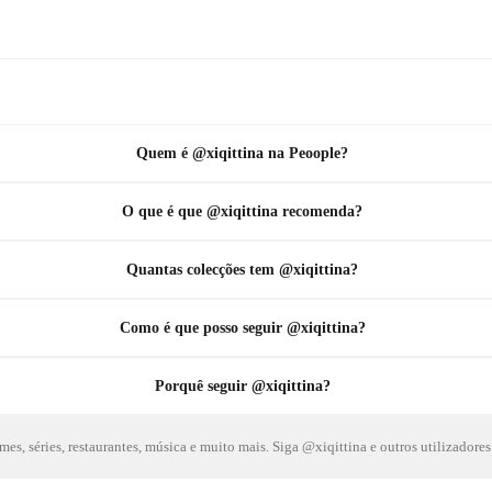
Quem é @xiqittina na Peoople?
O que é que @xiqittina recomenda?
Quantas colecções tem @xiqittina?
Como é que posso seguir @xiqittina?
Porquê seguir @xiqittina?
es, séries, restaurantes, música e muito mais. Siga @xiqittina e outros utilizadores