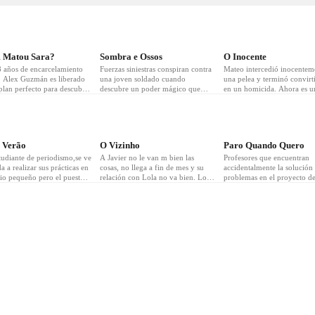
30
❤
30
❤
24
 Matou Sara?
Sombra e Ossos
O Inocente
8 años de encarcelamiento
Fuerzas siniestras conspiran contra
Mateo intercedió inocentem
o, Alex Guzmán es liberado
una joven soldado cuando
una pelea y terminó convirt
plan perfecto para descubrir
descubre un poder mágico que
en un homicida. Ahora es u
mató a su hermana Sara y
podría unir a su mundo.
convicto que no da nada po
 la familia Lazcano lo
sentado. Su mujer, Olivia, e
del crimen. Lo que no sabe,
embarazada, y los dos están
21
❤
14
❤
14
 la búsqueda de pruebas lo
punto de conseguir la casa d
á por un desvío mucho más
sueños. Pero una llamada
 Verão
O Vizinho
Paro Quando Quero
oso de lo que imaginaba.
impactante e inexplicable de
tudiante de periodismo,se ve
A Javier no le van m bien las
móvil de Olivia
Profesores que encuentran
a a realizar sus prácticas en
cosas, no llega a fin de mes y su
accidentalmente la solución 
rio pequeño pero el puesto
relación con Lola no va bien. Lo
problemas en el proyecto d
asignan es el último que ella
que menos necesitaba es que un
investigación.Un complejo
a las esquelas.Esto se
extraterrestre le cayera encima y le
vitamínico que ofrece desfas
te en una investigación que
pasara sus superpoderes antes de
efectos secundarios.Con el 
ará por diferentes puntos de
morir. Ahora, Javier es un
de una abogada y de una a
en busca de una historia de
superhéroe, y no le va ni un
se lanzarán al mundo de la 
mposible.
poquito mejor que antes.
de los negocios para comerc
la mercancía.