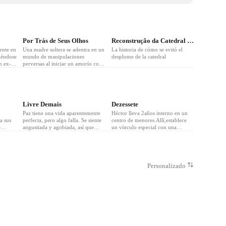
❤
22
❤
22
Por Trás de Seus Olhos
Reconstrução da Catedral de Notre Dame
ente en
Una madre soltera se adentra en un
La historia de cómo se evitó el
iéndose
mundo de manipulaciones
desplome de la catedral
n ex-
perversas al iniciar un amorío con
r
su jefe y una amistad secreta con
stá
su enigmática esposa.
 a
❤
11
❤
19
e sus
Livre Demais
Dezessete
sde el
Paz tiene una vida aparentemente
Héctor lleva 2años interno en un
a sus
perfecta, pero algo falla. Se siente
centro de menores.Allí,establece
e
angustiada y agobiada, así que
un vínculo especial con una
decide acudir a la consulta de un
perra,a la que llama Oveja.Un día
e sin
sanador hindú, Amil Narayan, que
la perra es adoptada y Héctor es
apoyo
le ofrece la solución a sus
incapaz de aceptarlo.A pesar de
lumna
problemas: una poción a base de
que le quedan menos de dos meses
noche y
plantas milenarias para liberar su
para cumplir su
Personalizado
ializar
tensión.
internamiento,decide escaparse
para ir a buscarla.