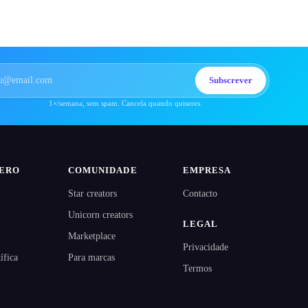
Subscrever
1×/semana, sem spam. Cancela quando quiseres.
NERO
COMUNIDADE
EMPRESA
Star creators
Contacto
Unicorn creators
LEGAL
Marketplace
Privacidade
ífica
Para marcas
Termos