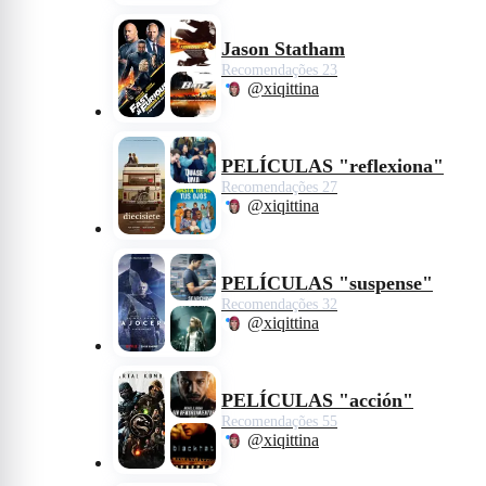
Jason Statham
Recomendações 23
@xiqittina
PELÍCULAS "reflexiona"
Recomendações 27
@xiqittina
PELÍCULAS "suspense"
Recomendações 32
@xiqittina
PELÍCULAS "acción"
Recomendações 55
@xiqittina