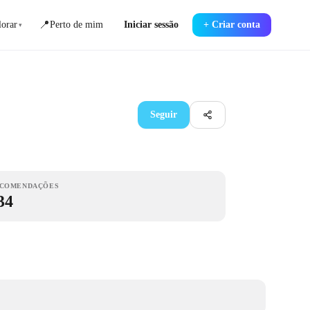
📍
orar
Perto de mim
Iniciar sessão
+
Criar conta
▾
Seguir
COMENDAÇÕES
34