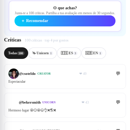
O que achas?
Junta-te a 100 críticas. Partilha a tua avaliação em menos de 30 segundos.
＋
Recomendar
Críticas
100 críticas · top 4 por gostos
Todas
🦄 Unicorn
🇪🇸 ES
🇬🇧 EN
100
1
3
1
💬
@
csoteldo
❤
49
CREATOR
Espectacular
💬
@
bekersmith
❤
43
UNICORN
Hermoso lugar 🤩😌🤩😉👌❌🌎❌