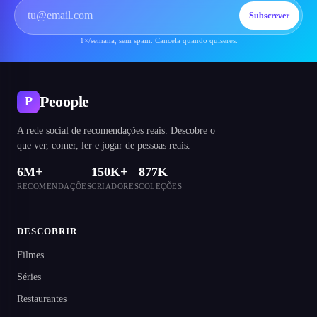
Subscrever
1×/semana, sem spam. Cancela quando quiseres.
Peoople
P
A rede social de recomendações reais. Descobre o
que ver, comer, ler e jogar de pessoas reais.
6M+
150K+
877K
RECOMENDAÇÕES
CRIADORES
COLEÇÕES
DESCOBRIR
Filmes
Séries
Restaurantes