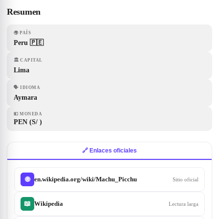
Resumen
🌍
PAÍS
Peru 🇵🇪
🏛
CAPITAL
Lima
🗣
IDIOMA
Aymara
💵
MONEDA
PEN (S/ )
🔗 Enlaces oficiales
en.wikipedia.org/wiki/Machu_Picchu
🌐
Sitio oficial
📖
Wikipedia
Lectura larga