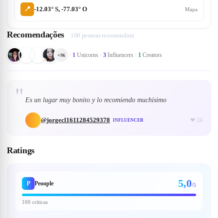
📍
-12.03° S, -77.03° O
Mapa
Recomendações
100 pessoas recomendam
·
1
Unicorns
·
3
Influencers
·
1
Creators
+
96
"
Es un lugar muy bonito y lo recomiendo muchísimo
@
jorgecl1611284529378
❤
24
INFLUENCER
Ratings
5,0
P
Peoople
/5
100 críticas