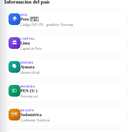
Información del país
PAÍS
🌍
Peru 🇵🇪
Código ISO: PE · gentilicio: Peruvian
CAPITAL
🏛
Lima
Capital de Peru
IDIOMA
🗣
Aymara
Idioma oficial
MONEDA
💵
PEN (S/ )
Peruvian sol
REGIÓN
🗺
Sudamérica
Continente: Américas