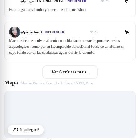
💬
@
jorgecl1611284529378
❤
24
INFLUENCER
Es un lugar muy bonito y lo recomiendo muchísimo
💬
@
pamelamk
❤
23
INFLUENCER
Machu Picchu es universalmente conocida, tanto por sus imponentes restos
arqueológicos, como por su incomparable ubicación, al borde de un abismo en
cuyo fondo corren las caudalosas aguas del río Urubamba.
Ver 6 críticas mais
↓
Mapa
Machu Picchu, Cercado de Lima 15093, Peru
📍 Cómo llegar
↗