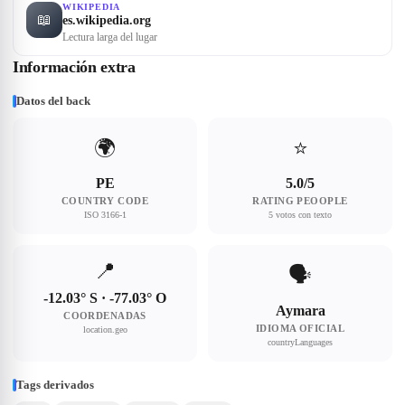
WIKIPEDIA
📖
es.wikipedia.org
Lectura larga del lugar
Información extra
Datos del back
🌍
⭐
PE
5.0/5
COUNTRY CODE
RATING PEOOPLE
ISO 3166-1
5 votos con texto
📍
🗣
-12.03° S · -77.03° O
Aymara
COORDENADAS
IDIOMA OFICIAL
location.geo
countryLanguages
Tags derivados