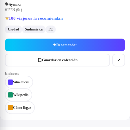
🗣
Aymara
💵
PEN (S/ )
100
viajeros la recomiendan
★
Ciudad
Sudamérica
PE
★
Recomendar
Guardar en colección
↗
Enlaces:
Sitio oficial
Wikipedia
Cómo llegar