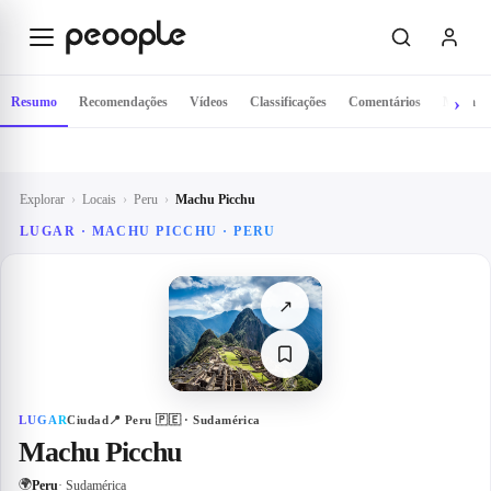
Saltar para o conteúdo principal
Resumo
Recomendações
Vídeos
Classificações
Comentários
Mapa
Explorar
›
Locais
›
Peru
›
Machu Picchu
LUGAR · MACHU PICCHU · PERU
↗
LUGAR
Ciudad
📍
Peru
🇵🇪
· Sudamérica
Machu Picchu
🌍
Peru
· Sudamérica