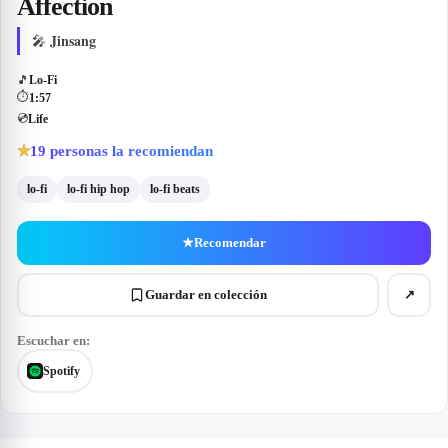
Affection
Jinsang
🎤
🎵
Lo-Fi
⏱
1:57
💿
Life
19
personas la recomiendan
★
lo-fi
lo-fi hip hop
lo-fi beats
★
Recomendar
Guardar en colección
↗
Escuchar en:
Spotify