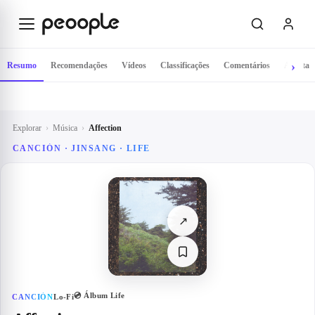
Saltar para o conteúdo principal
Resumo
Recomendações
Vídeos
Classificações
Comentários
Artista
Explorar
›
Música
›
Affection
CANCIÓN · JINSANG · LIFE
↗
💿 Álbum
Life
CANCIÓN
Lo-Fi