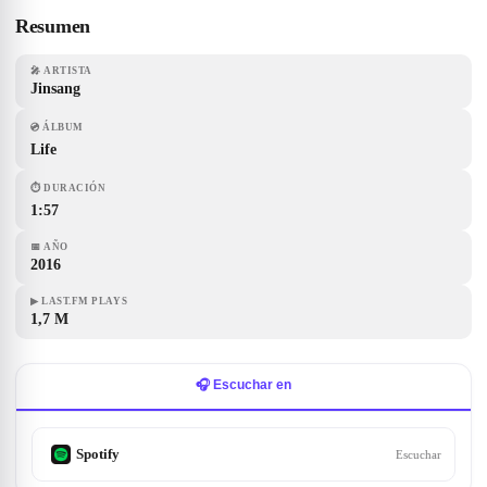
Resumen
🎤
ARTISTA
Jinsang
💿
ÁLBUM
Life
⏱
DURACIÓN
1:57
📅
AÑO
2016
▶
LAST.FM PLAYS
1,7 M
🎧 Escuchar en
Spotify
Escuchar