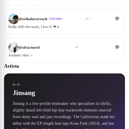
💬
@
erikabecerrach
❤
8
UNICORN
Really chill vibe music, I love it! ❤☺
💬
@
xfractured
❤
Aesthetic vibes ✨
Artista
lo-fi
Jinsang
Jinsang is a low-profile beatmaker who specializes in idyllic, 
slightly dazed left-field hip-hop trackswith elements sourced 
from dusty soul and jazz recordings. The Californian made his 
debut with the EP-length beat tape Kona Park (2014), and has 