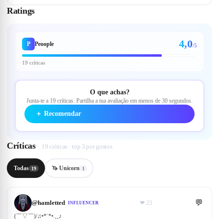
Ratings
4,0
P
Peoople
/5
19 críticas
O que achas?
Junta-te a 19 críticas. Partilha a tua avaliação em menos de 30 segundos.
＋
Recomendar
Críticas
19 críticas · top 3 por gostos
Todas
🦄 Unicorn
19
1
💬
@
hamletted
❤
23
INFLUENCER
(￣▽￣)/♫•*¨*•.¸¸♪