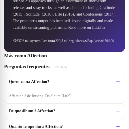
refined his approach through an assortment of short-from 
releases and stray tracks, as well as albums including Gratitude 
(2015), Solitude. (2016), Life (2016), and Confessions (2017). 
The producer's output has been self-issued digitally and made 
available on streaming platforms. Read more on Last.fm
🎧
637,6 mil oyentes Last.fm
👥
220,5 mil seguidores
🔥
Popularidad 50/100
Más como
Affection
Perguntas frequentes
Affection
Quem canta Affection?
Affection é de Jinsang. Do álbum "Life".
De que álbum é Affection?
Quanto tempo dura Affection?