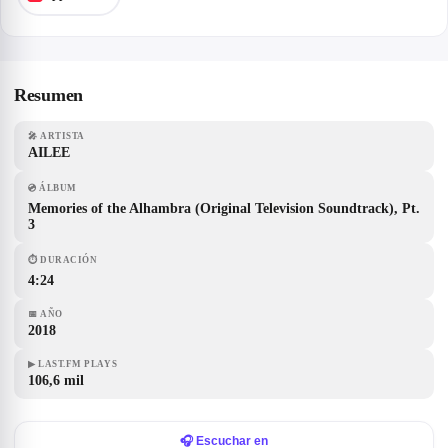
Resumen
🎤
ARTISTA
AILEE
💿
ÁLBUM
Memories of the Alhambra (Original Television Soundtrack), Pt.
3
⏱
DURACIÓN
4:24
📅
AÑO
2018
▶
LAST.FM PLAYS
106,6 mil
🎧 Escuchar en