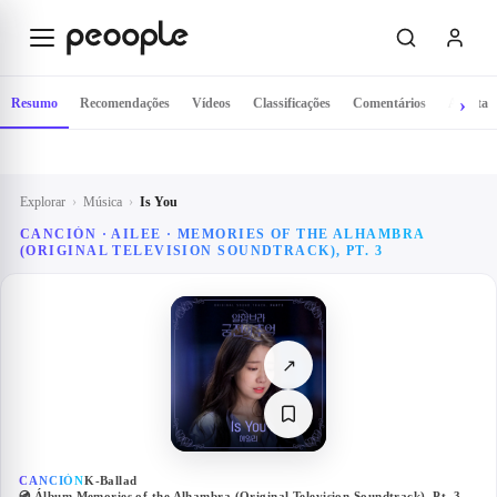
Saltar para o conteúdo principal
Resumo
Recomendações
Vídeos
Classificações
Comentários
Artista
Explorar
›
Música
›
Is You
CANCIÓN · AILEE · MEMORIES OF THE ALHAMBRA
(ORIGINAL TELEVISION SOUNDTRACK), PT. 3
↗
CANCIÓN
K-Ballad
💿 Álbum
Memories of the Alhambra (Original Television Soundtrack), Pt. 3