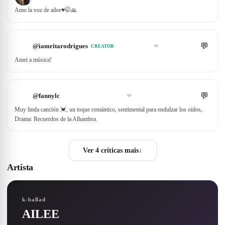
Amo la voz de ailee♥️🤭🙏
💬
@
iamritarodrigues
❤
CREATOR
Amei a música!
💬
@
fannylc
❤
Muy linda canción 💓, un toque romántico, sentimental para endulzar los oidos,
Drama: Recuerdos de la Alhambra.
Ver 4 críticas mais
↓
Artista
k-ballad
AILEE