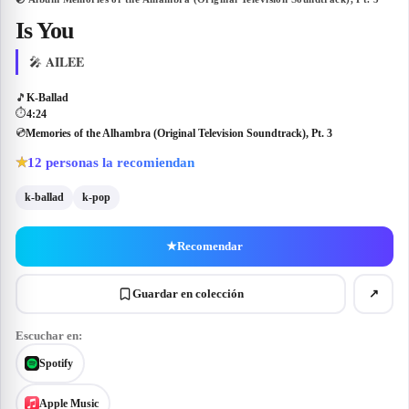
Is You
AILEE
🎤
🎵
K-Ballad
⏱
4:24
💿
Memories of the Alhambra (Original Television Soundtrack), Pt. 3
12
personas la recomiendan
★
k-ballad
k-pop
★
Recomendar
Guardar en colección
↗
Escuchar en:
Spotify
Apple Music