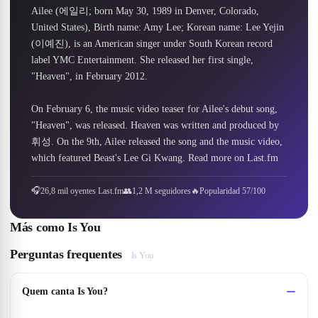
Ailee (에일리; born May 30, 1989 in Denver, Colorado, 
United States), Birth name: Amy Lee; Korean name: Lee Yejin 
(이예진), is an American singer under South Korean record 
label YMC Entertainment. She released her first single, 
"Heaven", in February 2012.

On February 6, the music video teaser for Ailee's debut song, 
"Heaven", was released. Heaven was written and produced by 
휘성. On the 9th, Ailee released the song and the music video, 
which featured Beast's Lee Gi Kwang. Read more on Last.fm
🎧
26,8 mil oyentes Last.fm
👥
1,2 M seguidores
🔥
Popularidad 57/100
Más como
Is You
Perguntas frequentes
Is You
Quem canta Is You?