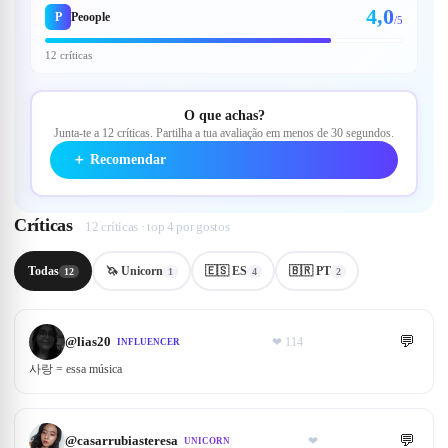
4,0
P
Peoople
/5
12 críticas
O que achas?
Junta-te a 12 críticas. Partilha a tua avaliação em menos de 30 segundos.
＋
Recomendar
Críticas
12 críticas · top 4 por gostos
Todas
🦄 Unicorn
🇪🇸 ES
🇧🇷 PT
12
1
4
2
💬
@
lias20
❤
114
INFLUENCER
사랑 = essa música
💬
@
casarrubiasteresa
❤
UNICORN