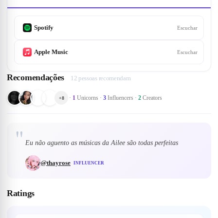
Spotify
Escuchar
Apple Music
Escuchar
Recomendações
12 pessoas recomendam
·
1
Unicorns
·
3
Influencers
·
2
Creators
+
8
"
Eu não aguento as músicas da Ailee são todas perfeitas
@
thayrose
INFLUENCER
Ratings