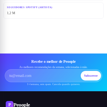
SEGUIDORES SPOTIFY (ARTISTA)
1,2 M
Recebe o melhor de Peoople
As melhores recomendações da semana, selecionadas à mão.
Subscrever
1×/semana, sem spam. Cancela quando quiseres.
Peoople
P