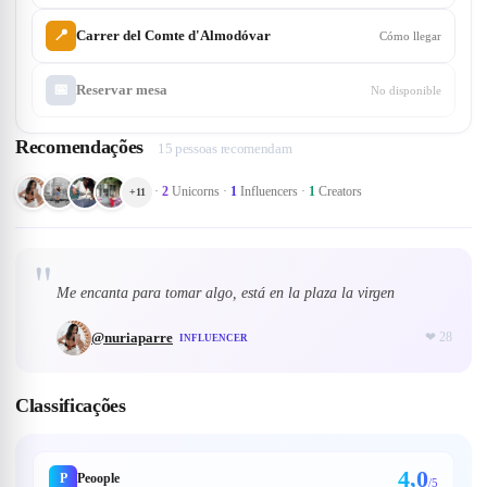
📍
Carrer del Comte d'Almodóvar
Cómo llegar
📅
Reservar mesa
No disponible
Recomendações
15 pessoas recomendam
·
2
Unicorns
·
1
Influencers
·
1
Creators
+
11
"
Me encanta para tomar algo, está en la plaza la virgen
@
nuriaparre
❤
28
INFLUENCER
Classificações
4,0
P
Peoople
/5