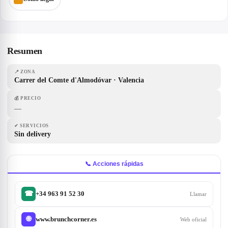
Resumen
📍
ZONA
Carrer del Comte d'Almodóvar · Valencia
💰
PRECIO
—
✔
SERVICIOS
Sin delivery
📞 Acciones rápidas
+34 963 91 52 30
☎
Llamar
www.brunchcorner.es
🌐
Web oficial