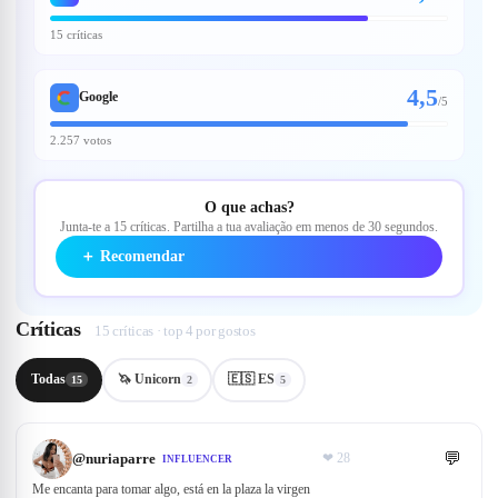
15 críticas
4,5
Google
/
5
2.257 votos
O que achas?
Junta-te a 15 críticas. Partilha a tua avaliação em menos de 30 segundos.
＋
Recomendar
Críticas
15 críticas · top 4 por gostos
Todas
🦄 Unicorn
🇪🇸 ES
15
2
5
💬
@
nuriaparre
❤
28
INFLUENCER
Me encanta para tomar algo, está en la plaza la virgen