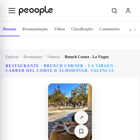
Saltar para o conteúdo principal
Resumo
Recomendações
Vídeos
Classificações
Comentários
Mapa
Explorar
›
Restaurantes
›
Valencia
›
Brunch Corner - La Virgen
RESTAURANTE · BRUNCH CORNER - LA VIRGEN ·
CARRER DEL COMTE D'ALMODÓVAR, VALENCIA
↗