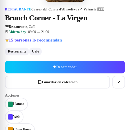
RESTAURANTE
Carrer del Comte d'Almodóvar
📍
Valencia
🇪🇸
Brunch Corner - La Virgen
🍽
Restaurante
, Café
⏰
Abierto hoy
· 09:00 — 21:00
15
personas lo recomiendan
★
Restaurante
Café
★
Recomendar
Guardar en colección
↗
Acciones:
Llamar
Web
Cómo llegar