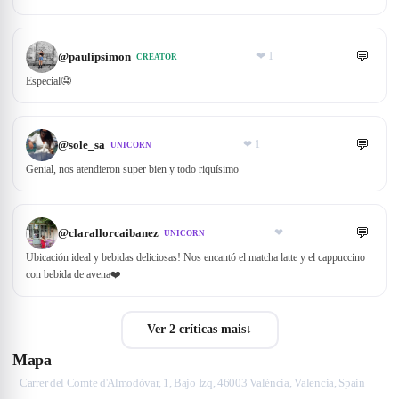
💬
@
paulipsimon
❤
1
CREATOR
Especial🤤
💬
@
sole_sa
❤
1
UNICORN
Genial, nos atendieron super bien y todo riquísimo
💬
@
clarallorcaibanez
❤
UNICORN
Ubicación ideal y bebidas deliciosas! Nos encantó el matcha latte y el cappuccino
con bebida de avena❤️
Ver 2 críticas mais
↓
Mapa
Carrer del Comte d'Almodóvar, 1, Bajo Izq, 46003 València, Valencia, Spain