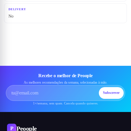
DELIVERY
No
Recebe o melhor de Peoople
As melhores recomendações da semana, selecionadas à mão.
Subscrever
1×/semana, sem spam. Cancela quando quiseres.
Peoople
P