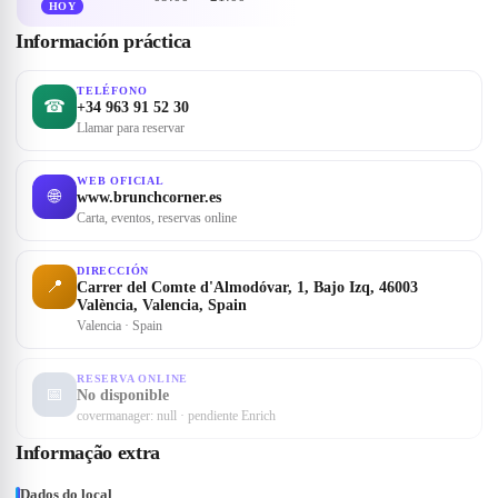
HOY
Información práctica
TELÉFONO
☎
+34 963 91 52 30
Llamar para reservar
WEB OFICIAL
🌐
www.brunchcorner.es
Carta, eventos, reservas online
DIRECCIÓN
📍
Carrer del Comte d'Almodóvar, 1, Bajo Izq, 46003
València, Valencia, Spain
Valencia · Spain
RESERVA ONLINE
📅
No disponible
covermanager: null · pendiente Enrich
Informação extra
Dados do local