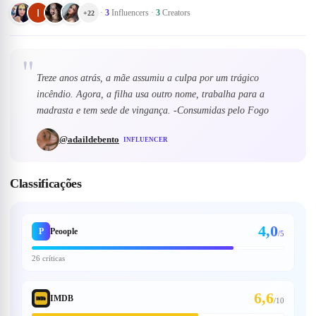
·
3
Influencers
·
3
Creators
+
22
"
Treze anos atrás, a mãe assumiu a culpa por um trágico
incêndio. Agora, a filha usa outro nome, trabalha para a
madrasta e tem sede de vingança. -Consumidas pelo Fogo
@
adaildebento
INFLUENCER
Classificações
4,0
P
Peoople
/5
26 críticas
6,6
IMDB
/
10