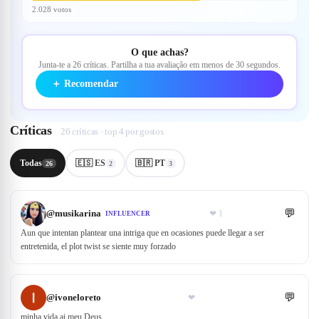
2.028 votos
O que achas?
Junta-te a 26 críticas. Partilha a tua avaliação em menos de 30 segundos.
＋
Recomendar
Críticas
26 críticas · top 4 por gostos
Todas
🇪🇸 ES
🇧🇷 PT
26
2
3
💬
@
musikarina
❤
1
INFLUENCER
Aun que intentan plantear una intriga que en ocasiones puede llegar a ser
entretenida, el plot twist se siente muy forzado
💬
@
ivoneloreto
❤
minha vida ai meu Deus