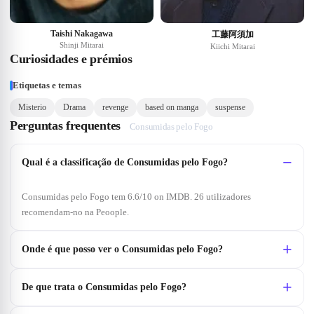
Taishi Nakagawa
工藤阿須加
Shinji Mitarai
Kiichi Mitarai
Curiosidades e prémios
Etiquetas e temas
Misterio
Drama
revenge
based on manga
suspense
Perguntas frequentes
Consumidas pelo Fogo
Qual é a classificação de Consumidas pelo Fogo?
Consumidas pelo Fogo tem 6.6/10 on IMDB. 26 utilizadores
recomendam-no na Peoople.
Onde é que posso ver o Consumidas pelo Fogo?
De que trata o Consumidas pelo Fogo?