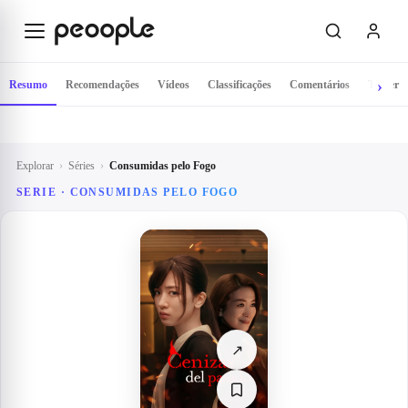
Saltar para o conteúdo principal
Resumo
Recomendações
Vídeos
Classificações
Comentários
Trailer
Explorar
›
Séries
›
Consumidas pelo Fogo
SERIE ·
CONSUMIDAS PELO FOGO
↗