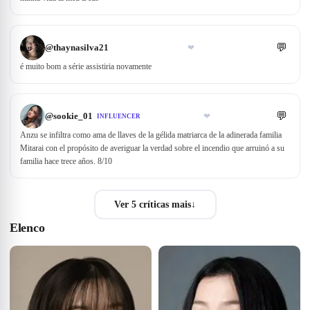
💬
@
thaynasilva21
❤
é muito bom a série assistiria novamente
💬
@
sookie_01
❤
INFLUENCER
Anzu se infiltra como ama de llaves de la gélida matriarca de la adinerada familia
Mitarai con el propósito de averiguar la verdad sobre el incendio que arruinó a su
familia hace trece años. 8/10
Ver 5 críticas mais
↓
Elenco