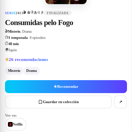
🎬
金子ありさ
SERIE
2023
FINALIZADA
Consumidas pelo Fogo
🎬
Misterio
, Drama
📺
1 temporada
· 8 episodios
⏱
48 min
🌍
Japón
26
recomendaciones
★
Misterio
Drama
★
Recomendar
Guardar en colección
↗
Ver en:
Netflix