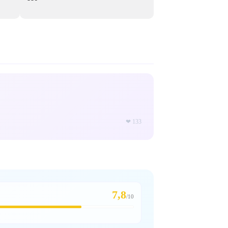
❤
133
7,8
/
10