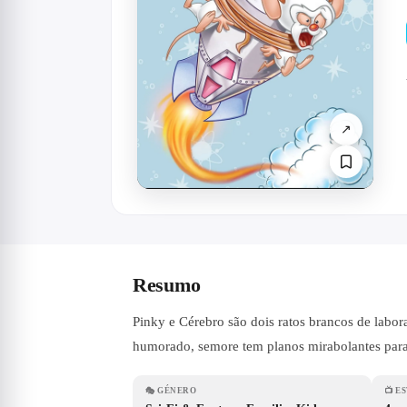
↗
Resumo
Pinky e Cérebro são dois ratos brancos de labora
humorado, semore tem planos mirabolantes para 
🎭
GÉNERO
📺
ES