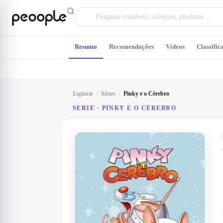
Saltar para o conteúdo principal
Resumo
Recomendações
Vídeos
Classific
Explorar
›
Séries
›
Pinky e o Cérebro
SERIE ·
PINKY E O CÉREBRO