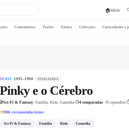
🏠

Início
ações
Comentários
Trailer
Elenco
Colecções
Curiosidades e 
SERIE
·
1995–1998
·
FINALIZADA
Pinky e o Cérebro
🎬
📺
Sci-Fi & Fantasy
, Familia, Kids, Comedia
|
4 temporadas
· 95 episodios
|
886
recomendaciones
★
Sci-Fi & Fantasy
Familia
Kids
Comedia