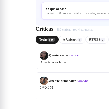
O que achas?
Junta-te a 886 críticas. Partilha a tua avaliação em me
Críticas
886 críticas · top 4 por gostos
Todas
🦄 Unicorn
🇪🇸 ES
886
5
2
@
jessferreyra
UNICORN
O que faremos hoje?
@
patricialimapaier
UNICORN
😍🥰😍🥰