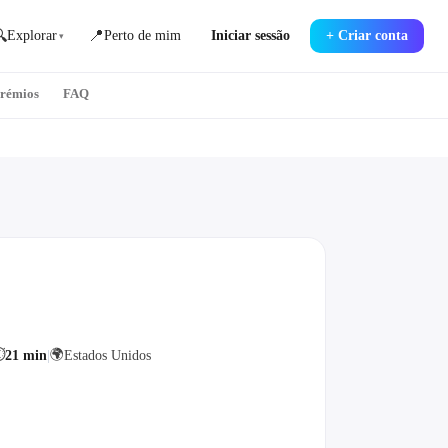

📍
Explorar
Perto de mim
Iniciar sessão
+
Criar conta
▾
prémios
FAQ
⏱
🌍
21 min
|
Estados Unidos