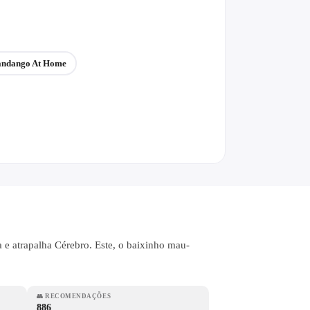
andango At Home
ta e atrapalha Cérebro. Este, o baixinho mau-
👥
RECOMENDAÇÕES
886