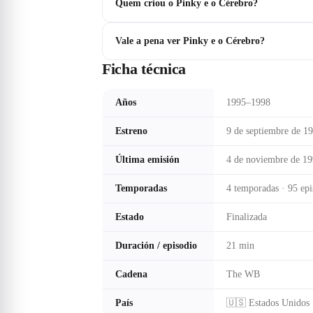
Quem criou o Pinky e o Cérebro?
Vale a pena ver Pinky e o Cérebro?
Ficha técnica
Años
1995–1998
Estreno
9 de septiembre de 1
Última emisión
4 de noviembre de 1
Temporadas
4 temporadas · 95 epi
Estado
Finalizada
Duración / episodio
21 min
Cadena
The WB
País
🇺🇸 Estados Unidos