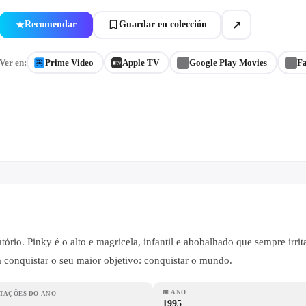
↗
Recomendar
Guardar en colección
★
Ver en:
Prime Video
Apple TV
Google Play Movies
F
tório. Pinky é o alto e magricela, infantil e abobalhado que sempre irri
conquistar o seu maior objetivo: conquistar o mundo.
📅
ANO
TAÇÕES DO ANO
1995