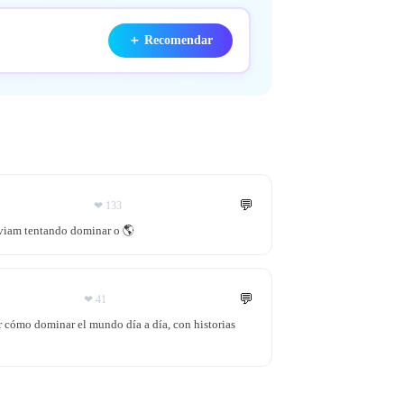
＋
Recomendar
💬
❤
133
iviam tentando dominar o 🌎
💬
❤
41
r cómo dominar el mundo día a día, con historias