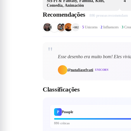
Sci-Fi & Fantasy, Familia, Kids,
4
Comedia, Animación
Recomendações
886 pessoas recomendam
·
5
Unicorns
·
2
Influencers
·
3
Crea
+
882
"
Esse desenho era muito bom! Eles viv
@
nataliaselvati
UNICORN
Classificações
P
Peoople
886 críticas