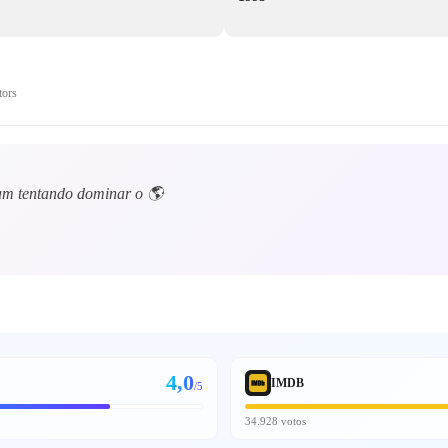
tors
iam tentando dominar o 🌎
4,0
IMDB
/5
34.928 votos