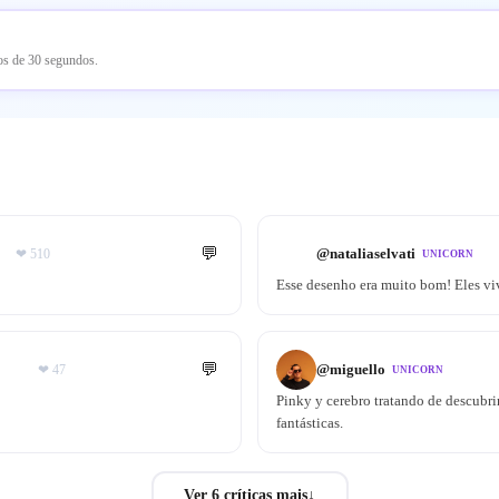
nos de 30 segundos.
💬
@
nataliaselvati
❤
510
UNICORN
Esse desenho era muito bom! Eles v
💬
@
miguello
❤
47
UNICORN
Pinky y cerebro tratando de descubri
fantásticas.
Ver 6 críticas mais
↓