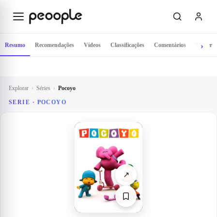
Saltar para o conteúdo principal
Resumo
Recomendações
Vídeos
Classificações
Comentários
Trailer
Explorar
›
Séries
›
Pocoyo
SERIE ·
POCOYO
↗