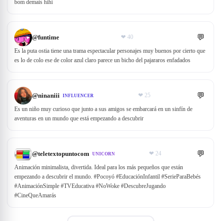
bom demais hihi
💬
@
funtime
❤
40
Es la puta ostia tiene una trama espectacular personajes muy buenos por cierto que
es lo de colo ese de color azul claro parece un bicho del pajararos enfadados
💬
@
ninaniii
❤
25
INFLUENCER
Es un niño muy curioso que junto a sus amigos se embarcará en un sinfín de
aventuras en un mundo que está empezando a descubrir
💬
@
teletextopuntocom
❤
24
UNICORN
Animación minimalista, divertida. Ideal para los más pequeños que están
empezando a descubrir el mundo. #Pocoyó #EducaciónInfantil #SerieParaBebés
#AnimaciónSimple #TVEducativa #NoWoke #DescubreJugando
#CineQueAmarás