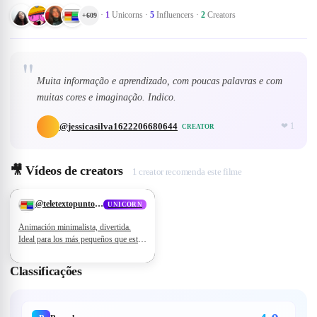
·
1
Unicorns
·
5
Influencers
·
2
Creators
+
609
"
Muita informação e aprendizado, com poucas palavras e com
muitas cores e imaginação. Indico.
@
jessicasilva1622206680644
❤
1
CREATOR
🎥
Vídeos de creators
1 creator recomenda este filme
❤
24
@
teletextopuntocom
UNICORN
Animación minimalista, divertida.
Ideal para los más pequeños que están
empezando a descubrir el mundo.
#Pocoyó #EducaciónInfantil
Classificações
#SerieParaBebés #AnimaciónSimple
#TVEducativa #NoWoke
#DescubreJugando #CineQueAmarás