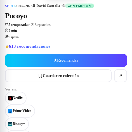
🎬
David Cantolla
+3
SERIE
2005–2025
●
EN EMISIÓN
Pocoyo
📺
5 temporadas
· 218 episodios
⏱
7 min
🌍
España
613
recomendaciones
★
★
Recomendar
Guardar en colección
↗
Ver en:
Netflix
Prime Video
Disney+