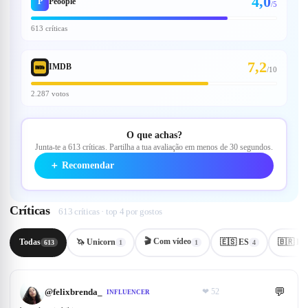
4,0
P
Peoople
/5
613 críticas
7,2
IMDB
/
10
2.287 votos
O que achas?
Junta-te a 613 críticas. Partilha a tua avaliação em menos de 30 segundos.
＋
Recomendar
Críticas
613 críticas · top 4 por gostos
🎬
Com vídeo
Todas
🦄 Unicorn
🇪🇸 ES
🇧🇷 PT
613
1
1
4
💬
@
felixbrenda_
❤
52
INFLUENCER