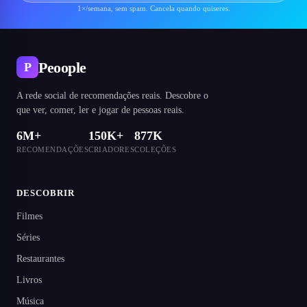
1×/semana, sem spam. Cancela quando quiseres.
Peoople
P
A rede social de recomendações reais. Descobre o
que ver, comer, ler e jogar de pessoas reais.
6M+
150K+
877K
RECOMENDAÇÕES
CRIADORES
COLEÇÕES
DESCOBRIR
Filmes
Séries
Restaurantes
Livros
Música