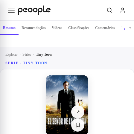
Saltar para o conteúdo principal
Resumo
Recomendações
Vídeos
Classificações
Comentários
Trailer
Explorar
›
Séries
›
Tiny Toon
SERIE ·
TINY TOON
↗