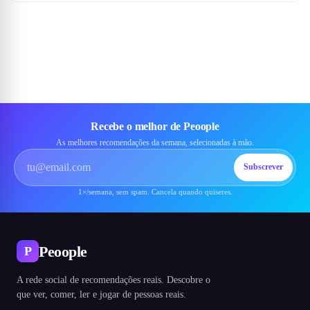
Recebe o melhor de Peoople
As melhores recomendações da semana, selecionadas à mão.
Subscrever
1×/semana, sem spam. Cancela quando quiseres.
Peoople
P
A rede social de recomendações reais. Descobre o
que ver, comer, ler e jogar de pessoas reais.