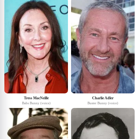
Tress MacNeille
Charlie Adler
Babs Bunny (voice)
Buster Bunny (voice)