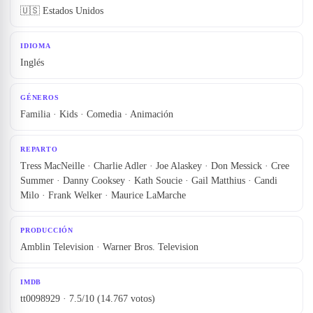
🇺🇸 Estados Unidos
IDIOMA
Inglés
GÉNEROS
Familia · Kids · Comedia · Animación
REPARTO
Tress MacNeille · Charlie Adler · Joe Alaskey · Don Messick · Cree
Summer · Danny Cooksey · Kath Soucie · Gail Matthius · Candi
Milo · Frank Welker · Maurice LaMarche
PRODUCCIÓN
Amblin Television · Warner Bros. Television
IMDB
tt0098929 · 7.5/10 (14.767 votos)