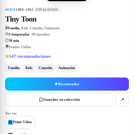
SERIE
1990–1992
FINALIZADA
Tiny Toon
🎬
Familia
, Kids, Comedia, Animación
📺
3 temporadas
· 98 episodios
⏱
30 min
🌍
Estados Unidos
147
recomendaciones
★
Familia
Kids
Comedia
Animación
★
Recomendar
Guardar en colección
↗
Ver en:
Prime Video