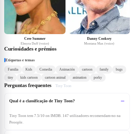
Cree Summer
Danny Cooksey
Elmyra Duff (voice)
Montana Max (voice)
Curiosidades e prémios
Etiquetas e temas
Familia
Kids
Comedia
Animación
cartoon
family
bugs
tiny
kids cartoon
cartoon animal
animation
porky
Perguntas frequentes
Tiny Toon
Qual é a classificação de Tiny Toon?
Tiny Toon tem 7.5/10 on IMDB. 147 utilizadores recomendam-no na
Peoople.