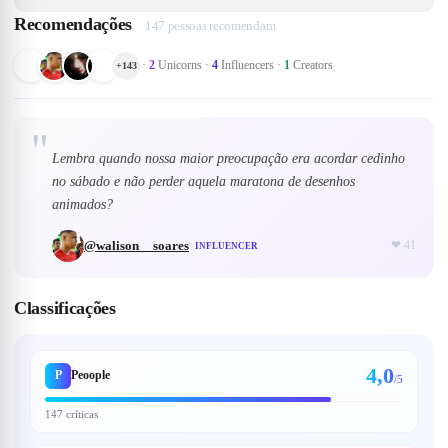
Recomendações
147 pessoas recomendam
·
2
Unicorns
·
4
Influencers
·
1
Creators
+
143
"
Lembra quando nossa maior preocupação era acordar cedinho
no sábado e não perder aquela maratona de desenhos
animados?
@
walison__soares
❤
41
INFLUENCER
Classificações
4,0
P
Peoople
/5
147 críticas