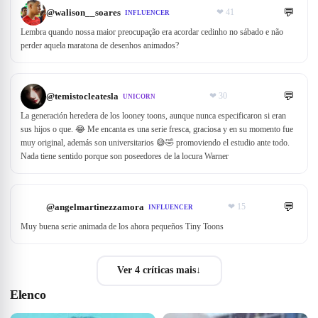
💬
@
walison__soares
❤
41
INFLUENCER
Lembra quando nossa maior preocupação era acordar cedinho no sábado e não
perder aquela maratona de desenhos animados?
💬
@
temistocleatesla
❤
30
UNICORN
La generación heredera de los looney toons, aunque nunca especificaron si eran
sus hijos o que. 😂 Me encanta es una serie fresca, graciosa y en su momento fue
muy original, además son universitarios 😅🤣 promoviendo el estudio ante todo.
Nada tiene sentido porque son poseedores de la locura Warner
💬
@
angelmartinezzamora
❤
15
INFLUENCER
Muy buena serie animada de los ahora pequeños Tiny Toons
Ver 4 críticas mais
↓
Elenco