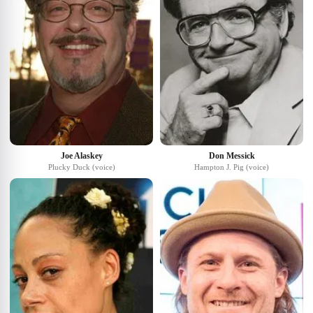
Joe Alaskey
Don Messick
Plucky Duck (voice)
Hampton J. Pig (voice)