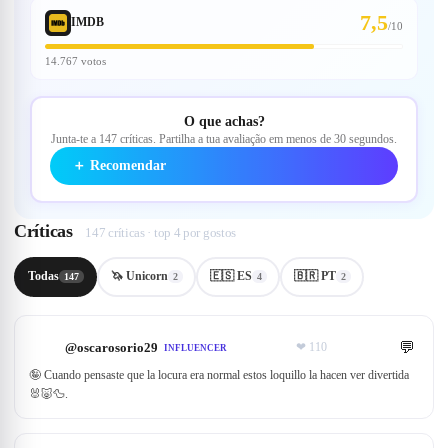
7,5
IMDB
/
10
14.767 votos
O que achas?
Junta-te a 147 críticas. Partilha a tua avaliação em menos de 30 segundos.
＋
Recomendar
Críticas
147 críticas · top 4 por gostos
Todas
🦄 Unicorn
🇪🇸 ES
🇧🇷 PT
147
2
4
2
💬
@
oscarosorio29
❤
110
INFLUENCER
🤪 Cuando pensaste que la locura era normal estos loquillo la hacen ver divertida
🐰🐷🦆.