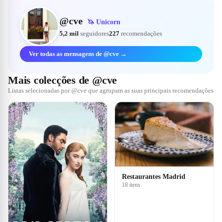
@
cve
🦄
Unicorn
5,2 mil
seguidores
227
recomendações
Ver todas as mensagens de @cve →
Mais colecções de @cve
Listas selecionadas por @cve que agrupam as suas principais recomendações
Restaurantes Madrid
18 itens