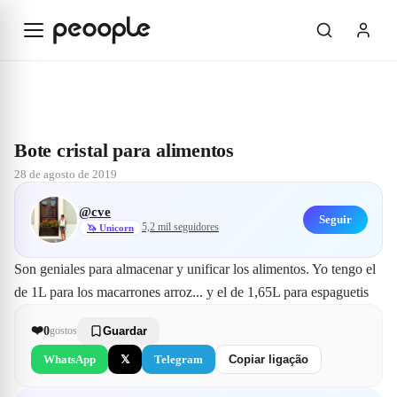
Saltar para o conteúdo principal
Explorar
@cve
Bote cristal para alimentos
Bote cristal para alimentos
28 de agosto de 2019
@
cve
Seguir
5,2 mil
seguidores
🦄
Unicorn
Son geniales para almacenar y unificar los alimentos. Yo tengo el 
de 1L para los macarrones arroz... y el de 1,65L para espaguetis
❤️
0
gostos
Guardar
WhatsApp
𝕏
Telegram
Copiar ligação