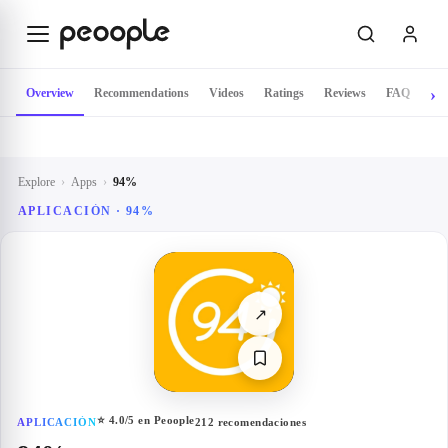
Skip to main content
Overview
Recommendations
Videos
Ratings
Reviews
FAQ
Explore
›
Apps
›
94%
APLICACIÓN ·
94%
↗
⭐
4.0
/5 en Peoople
APLICACIÓN
212
recomendaciones