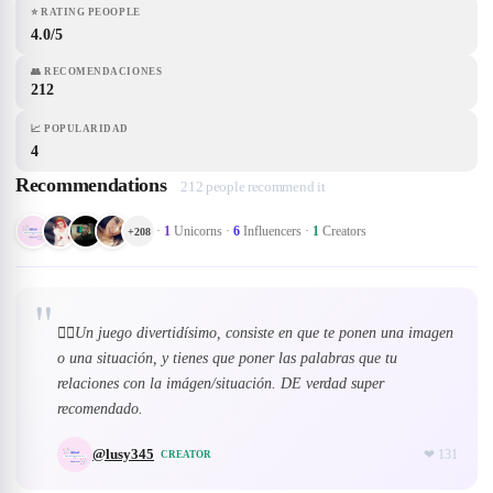
⭐
RATING PEOOPLE
4.0/5
👥
RECOMENDACIONES
212
📈
POPULARIDAD
4
Recommendations
212 people recommend it
·
1
Unicorns
·
6
Influencers
·
1
Creators
+
208
"
👉🏼Un juego divertidísimo, consiste en que te ponen una imagen
o una situación, y tienes que poner las palabras que tu
relaciones con la imágen/situación. DE verdad super
recomendado.
@
lusy345
❤
131
CREATOR