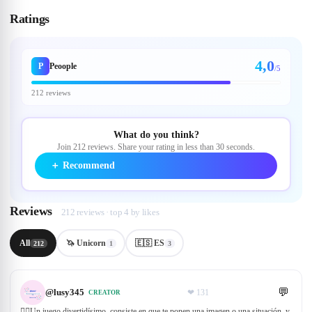
Ratings
4,0
P
Peoople
/5
212 reviews
What do you think?
Join 212 reviews. Share your rating in less than 30 seconds.
＋
Recommend
Reviews
212 reviews · top 4 by likes
All
🦄 Unicorn
🇪🇸 ES
212
1
3
💬
@
lusy345
❤
131
CREATOR
👉🏼Un juego divertidísimo, consiste en que te ponen una imagen o una situación, y