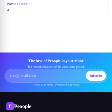
POPULARIDAD
4
The best of Peoople in your inbox
Top recommendations of the week, hand-picked.
Subscribe
1×/week, no spam. Unsubscribe anytime.
Peoople
P