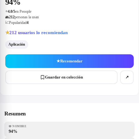
94%
⭐
4.0
/5
en Peoople
👥
212
personas la usan
📈
Popularidad
4
212
usuarios lo recomiendan
★
Aplicación
★
Recomendar
Guardar en colección
↗
Resumen
📛
NOMBRE
94%