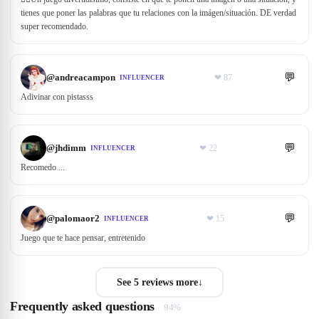
tienes que poner las palabras que tu relaciones con la imágen/situación. DE verdad
super recomendado.
💬
@
andreacampon
❤
87
INFLUENCER
Adivinar con pistasss
💬
@
jhdimm
❤
22
INFLUENCER
Recomedo ...
💬
@
palomaor2
❤
15
INFLUENCER
Juego que te hace pensar, entretenido
See 5 reviews more
↓
Frequently asked questions
94%