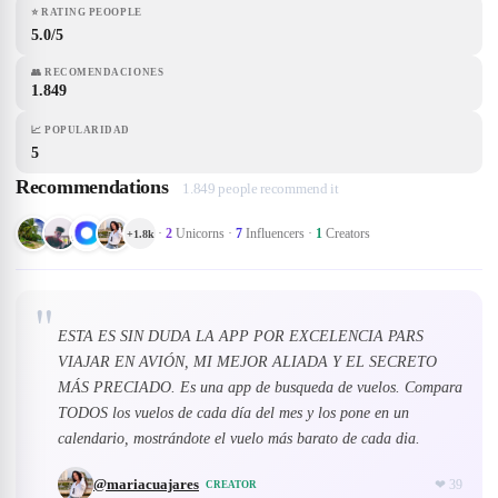
⭐
RATING PEOOPLE
5.0/5
👥
RECOMENDACIONES
1.849
📈
POPULARIDAD
5
Recommendations
1.849 people recommend it
·
2
Unicorns
·
7
Influencers
·
1
Creators
+
1.8k
"
ESTA ES SIN DUDA LA APP POR EXCELENCIA PARS
VIAJAR EN AVIÓN, MI MEJOR ALIADA Y EL SECRETO
MÁS PRECIADO. Es una app de busqueda de vuelos. Compara
TODOS los vuelos de cada día del mes y los pone en un
calendario, mostrándote el vuelo más barato de cada dia.
@
mariacuajares
❤
39
CREATOR