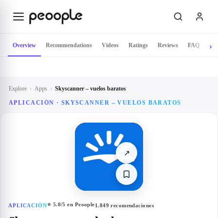
Skip to main content
Overview
Recommendations
Videos
Ratings
Reviews
FAQ
Explore
›
Apps
›
Skyscanner – vuelos baratos
APLICACIÓN ·
SKYSCANNER – VUELOS BARATOS
↗
⭐
5.0
/5 en Peoople
APLICACIÓN
1.849
recomendaciones