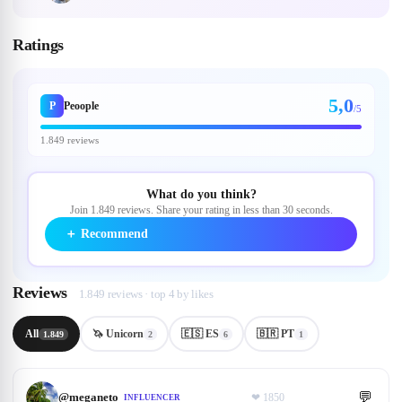
Ratings
5,0
P
Peoople
/5
1.849 reviews
What do you think?
Join 1.849 reviews. Share your rating in less than 30 seconds.
＋
Recommend
Reviews
1.849 reviews · top 4 by likes
All
🦄 Unicorn
🇪🇸 ES
🇧🇷 PT
1.849
2
6
1
💬
@
meganeto
❤
1850
INFLUENCER