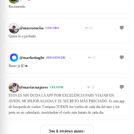
Recomendo
💬
@
maresenciia
❤
69
UNICORN
Quien lo a probado
💬
@
marketingbr
❤
68
INFLUENCER
Baixe já 💵🔥
💬
@
mariacuajares
❤
39
CREATOR
ESTA ES SIN DUDA LA APP POR EXCELENCIA PARS VIAJAR EN
AVIÓN, MI MEJOR ALIADA Y EL SECRETO MÁS PRECIADO. Es una app
de busqueda de vuelos. Compara TODOS los vuelos de cada día del mes y los
pone en un calendario, mostrándote el vuelo más barato de cada dia.
See 6 reviews more
↓