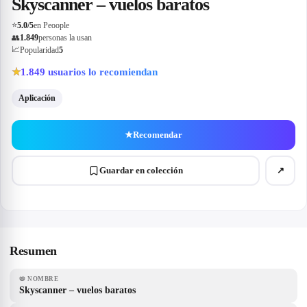
Skyscanner – vuelos baratos
⭐
5.0
/5
en Peoople
👥
1.849
personas la usan
📈
Popularidad
5
1.849
usuarios lo recomiendan
★
Aplicación
★
Recomendar
Guardar en colección
↗
Resumen
📛
NOMBRE
Skyscanner – vuelos baratos