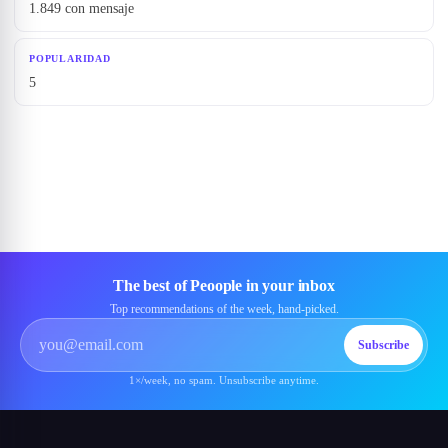
1.849 con mensaje
POPULARIDAD
5
The best of Peoople in your inbox
Top recommendations of the week, hand-picked.
Subscribe
1×/week, no spam. Unsubscribe anytime.