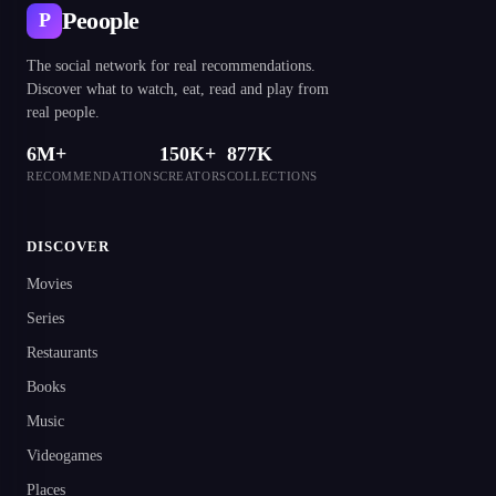
Peoople
P
The social network for real recommendations.
Discover what to watch, eat, read and play from
real people.
6M+
150K+
877K
RECOMMENDATIONS
CREATORS
COLLECTIONS
DISCOVER
Movies
Series
Restaurants
Books
Music
Videogames
Places