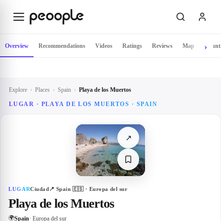
Skip to main content
Overview
Recommendations
Videos
Ratings
Reviews
Map
Count
Explore
›
Places
›
Spain
›
Playa de los Muertos
LUGAR · PLAYA DE LOS MUERTOS · SPAIN
↗
LUGAR
Ciudad
📍
Spain
🇪🇸
· Europa del sur
Playa de los Muertos
🌍
Spain
· Europa del sur