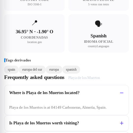
ISO 3166-1
5 votos con texto
📍
🗣
36.95° N · -1.90° O
Spanish
COORDENADAS
IDIOMA OFICIAL
location.geo
countryLanguages
Tags derivados
spain
europa del sur
europa
spanish
Frequently asked questions
Playa de los Muertos
Where is Playa de los Muertos located?
Playa de los Muertos is at 04149 Carboneras, Almería, Spain.
Is Playa de los Muertos worth visiting?