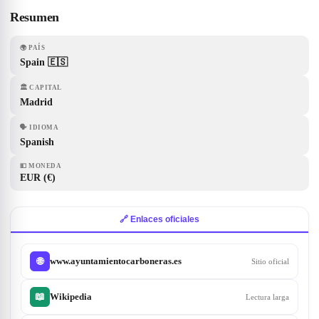
Resumen
🌍
PAÍS
Spain 🇪🇸
🏛
CAPITAL
Madrid
🗣
IDIOMA
Spanish
💵
MONEDA
EUR (€)
🔗 Enlaces oficiales
www.ayuntamientocarboneras.es
🌐
Sitio oficial
📖
Wikipedia
Lectura larga