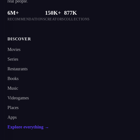
real people.
6M+
150K+
877K
RECOMMENDATIONS
CREATORS
COLLECTIONS
DISCOVER
Movies
Series
Restaurants
Books
Music
Videogames
Places
Apps
Explore everything →