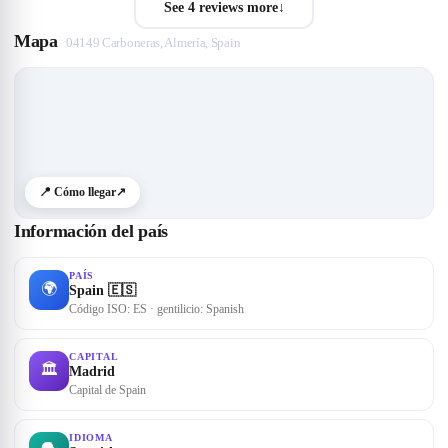
See 4 reviews more
↓
Mapa
04149 Carboneras, Almería, Spain
📍 Cómo llegar
↗
Información del país
PAÍS
🌍
Spain 🇪🇸
Código ISO: ES · gentilicio: Spanish
CAPITAL
🏛
Madrid
Capital de Spain
IDIOMA