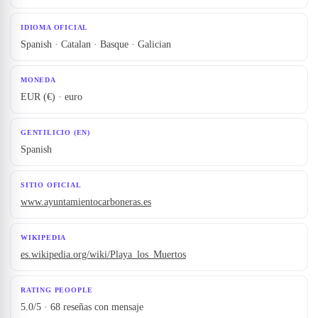
IDIOMA OFICIAL
Spanish · Catalan · Basque · Galician
MONEDA
EUR (€) · euro
GENTILICIO (EN)
Spanish
SITIO OFICIAL
www.ayuntamientocarboneras.es
WIKIPEDIA
es.wikipedia.org/wiki/Playa_los_Muertos
RATING PEOOPLE
5.0/5 · 68 reseñas con mensaje