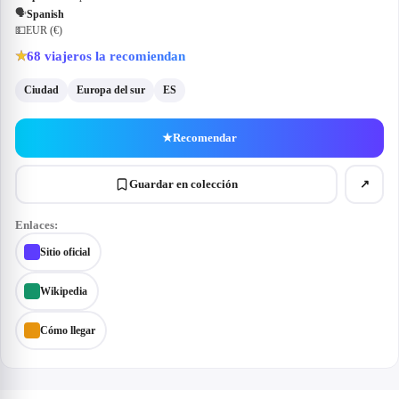
🗣
Spanish
💵
EUR (€)
68
viajeros la recomiendan
★
Ciudad
Europa del sur
ES
★
Recomendar
Guardar en colección
↗
Enlaces:
Sitio oficial
Wikipedia
Cómo llegar