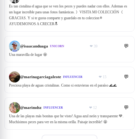
Es tan cistalina el agua que se ven los peces y puedes nadar con ellos. Ademas es
un lugar increíble para unas fotos fantásticas. 》VISITA MI COLECCIÓN《
GRACIAS. Y si te gusta comparte y guardalo en tu coleccion⚘
AYUDEMONOS A CRECER🔝
💬
@
isaacanduaga
❤
39
UNICORN
Una maravilla de lugar 🤩
💬
@
marinagarciagaleote
❤
15
INFLUENCER
Preciosa playa de aguas cristalinas. Como si estuvieras en el paraíso 🌊🌊
💬
@
marimdsz
❤
12
INFLUENCER
Una de las playas más bonitas que he visto! Agua azul neón y transparente 💙.
Muchísimos peces para ver en la misma orilla. Paisaje increíble! 🤩