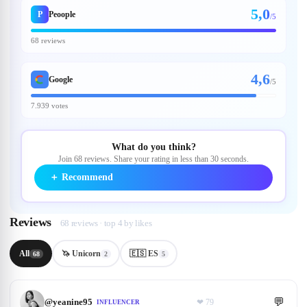
5,0
P
Peoople
/5
68 reviews
4,6
Google
/
5
7.939 votes
What do you think?
Join 68 reviews. Share your rating in less than 30 seconds.
＋
Recommend
Reviews
68 reviews · top 4 by likes
All
🦄 Unicorn
🇪🇸 ES
68
2
5
💬
@
yeanine95
❤
79
INFLUENCER