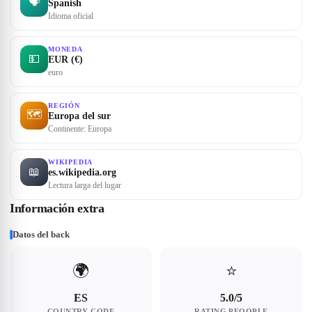
🗣
Spanish
Idioma oficial
MONEDA
💵
EUR (€)
euro
REGIÓN
🗺
Europa del sur
Continente: Europa
WIKIPEDIA
📖
es.wikipedia.org
Lectura larga del lugar
Información extra
Datos del back
🌍
⭐
ES
5.0/5
COUNTRY CODE
RATING PEOOPLE