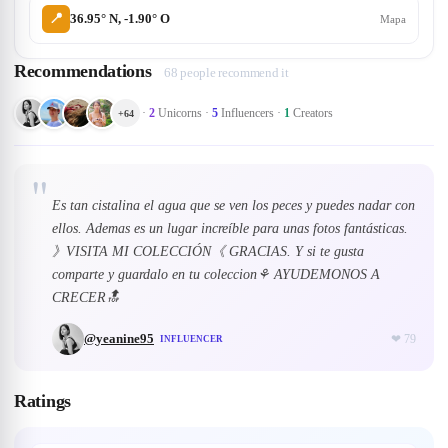
📍
36.95° N, -1.90° O
Mapa
Recommendations
68 people recommend it
·
2
Unicorns
·
5
Influencers
·
1
Creators
+
64
"
Es tan cistalina el agua que se ven los peces y puedes nadar con
ellos. Ademas es un lugar increíble para unas fotos fantásticas.
》VISITA MI COLECCIÓN《 GRACIAS. Y si te gusta
comparte y guardalo en tu coleccion⚘ AYUDEMONOS A
CRECER🔝
@
yeanine95
❤
79
INFLUENCER
Ratings