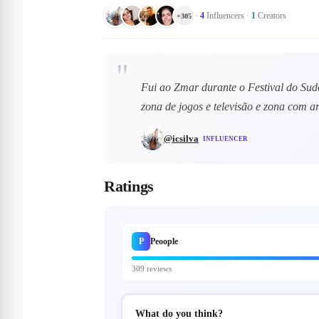
·
4
Influencers
·
1
Creators
+
305
"
Fui ao Zmar durante o Festival do Sudo
zona de jogos e televisão e zona com a
@
icsilva
INFLUENCER
Ratings
P
Peoople
309 reviews
What do you think?