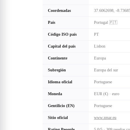
Coordenadas
37.6062698, -8.7368
País
Portugal 🇵🇹
Código ISO país
PT
Capital del país
Lisbon
Continente
Europa
Subregión
Europa del sur
Idioma oficial
Portuguese
Moneda
EUR (€) · euro
Gentilicio (EN)
Portuguese
Sitio oficial
www.zmar.eu
Rating Peoople
5.0/5 · 309 reseñas c