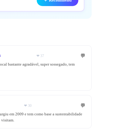
＋
Recommend
💬
❤
37
R
m local bastante agradável, super sossegado, tem
💬
❤
30
 surgiu em 2009 e tem como base a sustentabilidade
 visitam.