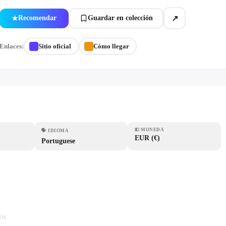
↗
Recomendar
Guardar en colección
★
Enlaces:
Sitio oficial
Cómo llegar
💵
MONEDA
🗣
IDIOMA
EUR (€)
Portuguese
it