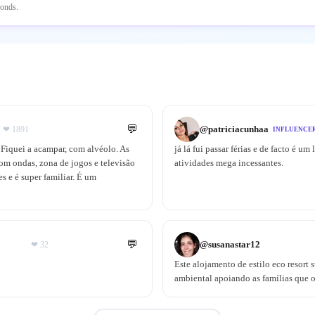
conds.
💬
@
patriciacunhaa
❤
1891
INFLUENCE
 Fiquei a acampar, com alvéolo. As
já lá fui passar férias e de facto é u
 com ondas, zona de jogos e televisão
atividades mega incessantes.
s e é super familiar. É um
💬
@
susanastar12
❤
32
Este alojamento de estilo eco resort
ambiental apoiando as famílias que o