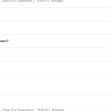
 Zmar Eco Experience |, 7630-011, Portugal.
ience?
 Zmar Eco Experience |, 7630-011, Portugal