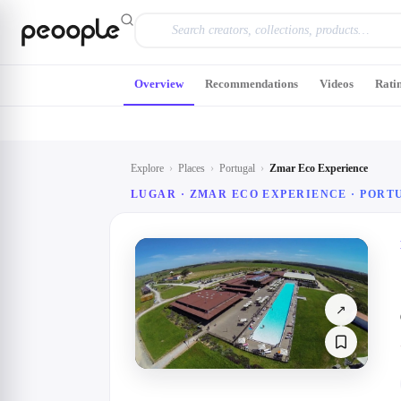
Skip to main content
Overview
Recommendations
Videos
Rati
Explore
›
Places
›
Portugal
›
Zmar Eco Experience
LUGAR · ZMAR ECO EXPERIENCE · PORT
↗