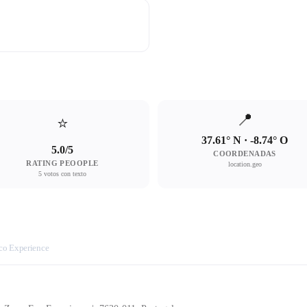
📍
⭐
37.61° N · -8.74° O
5.0/5
COORDENADAS
RATING PEOOPLE
location.geo
5 votos con texto
co Experience