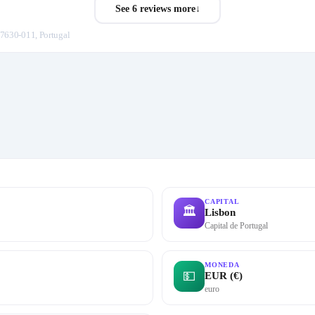
See 6 reviews more
↓
 7630-011, Portugal
CAPITAL
🏛
Lisbon
Capital de Portugal
MONEDA
💵
EUR (€)
euro