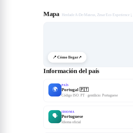
Mapa
Herdade A-De-Mateus, Zmar Eco Experience |,
📍 Cómo llegar
↗
Información del país
PAÍS
🌍
Portugal 🇵🇹
Código ISO: PT · gentilicio: Portuguese
IDIOMA
🗣
Portuguese
Idioma oficial