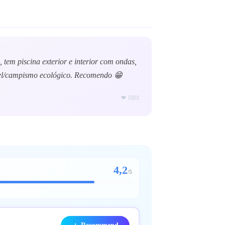
 tem piscina exterior e interior com ondas,
hotel/campismo ecológico. Recomendo 😁
❤
1891
4,2
/
5