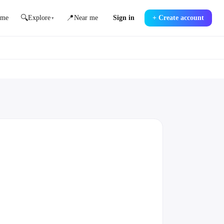
🔍
📍
me
Explore
Near me
Sign in
+
Create account
▾