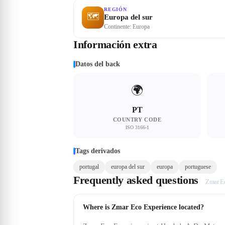
REGIÓN
🗺
Europa del sur
Continente: Europa
Información extra
Datos del back
🌍
PT
COUNTRY CODE
ISO 3166-1
Tags derivados
portugal
europa del sur
europa
portuguese
Frequently asked questions
Zmar E
Where is Zmar Eco Experience located?