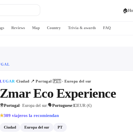
🏠
Ho
ngs
Reviews
Map
Country
Trivia & awards
FAQ
UGAL
LUGAR
·
Ciudad
·
📍
Portugal
🇵🇹
· Europa del sur
Zmar Eco Experience
🌍
🗣
Portugal
· Europa del sur
|
Portuguese
|
💵
EUR (€)
309
viajeros la recomiendan
★
Ciudad
Europa del sur
PT