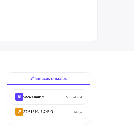
🔗 Enlaces oficiales
www.zmar.eu
🌐
Sitio oficial
📍
37.61° N, -8.74° O
Mapa