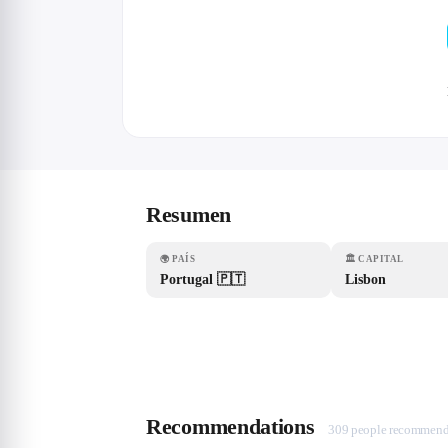
Resumen
🌍
PAÍS
🏛
CAPITAL
Portugal 🇵🇹
Lisbon
Recommendations
309 people recommend 