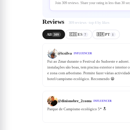
Join 309 reviews. Share your rating in less than 30 se
Reviews
309 reviews · top 4 by likes
All
🇪🇸 ES
🇧🇷 PT
309
7
1
@
icsilva
INFLUENCER
Fui ao Zmar durante o Festival do Sudoeste e adorei.
instalações são boas, tem piscina exterior e interior
e zona com arborismo. Permite fazer várias actividade
hotel/campismo ecológico. Recomendo 😁
@
dinisnobre_2conta
INFLUENCER
Parque de Campismo ecológico 5* 🔝