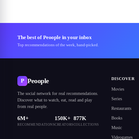
The best of Peoople in your inbox
Top recommendations of the week, hand-picked.
DISCOVER
Peoople
P
Movies
The social network for real recommendations.
Series
Discover what to watch, eat, read and play
from real people.
Restaurants
6M+
150K+
877K
Books
RECOMMENDATIONS
CREATORS
COLLECTIONS
Music
Videogames