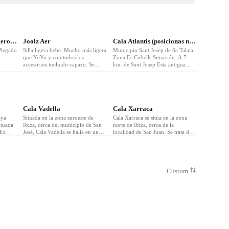
❤
3
Quinny - Cochecito Ligero Y Compacto Reclinable
Joolz Aer
Cala Atlantis (posicionas naturales)
Plegado
Silla ligera bebe. Mucho más ligera
Municipio Sant Josep de Sa Talaia
que YoYo y con todos los
Zona Es Cubells Situación: A 7
accesorios incluido capazo. Se
km. de Sant Josep Esta antigua
plega y abre con una sola mano.
cantera de piedra arenisca, situada
Plegado cabin. Garantía de por
en la costa de la Reserva Natural de
vida y materiales sostenibles y
Cala d’Hort, a los pies de la torre
veganos.
des Savinar, constituye una
atractiva excursión para los
aficionados al senderismo.
Cala Vadella
Cala Xarraca
aya
Situada en la zona suroeste de
Cala Xarraca se sitúa en la zona
ituada
Ibiza, cerca del municipio de San
norte de Ibiza, cerca de la
 Es
José, Cala Vadella se halla en un
localidad de San Juan. Se trata de
entrante de mar de aguas tranquilas
una playa larga y estrecha, con una
y de color turquesa que discurren
longitud de 70 metros y una
tra
entre verticales paredes rocosas,
anchura de 20. Se encuentra
o de
componiendo una imagen de una
rodeada de rocas, siendo una zona
o que
gran belleza al mismo tiempo que
en la que es muy abundante la
Custom
poco
protegen del viento a los bañistas
posidonia, que se acumula en la
orilla.