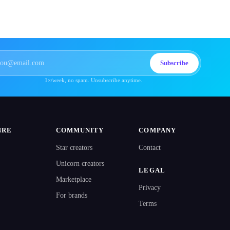
Subscribe
1×/week, no spam. Unsubscribe anytime.
NRE
COMMUNITY
COMPANY
Star creators
Contact
Unicorn creators
LEGAL
Marketplace
Privacy
For brands
Terms