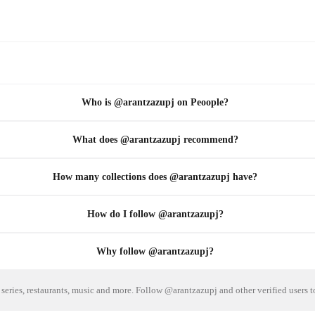
Who is @arantzazupj on Peoople?
What does @arantzazupj recommend?
How many collections does @arantzazupj have?
How do I follow @arantzazupj?
Why follow @arantzazupj?
series, restaurants, music and more. Follow @arantzazupj and other verified users 