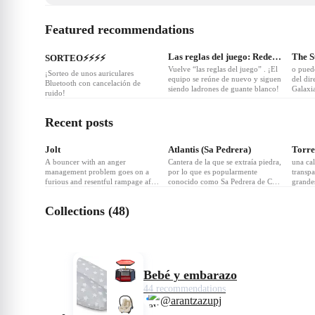
Featured recommendations
❤
27
❤
8
❤
Las reglas del juego: Redención (Leverage: Redemption)
The S
SORTEO⚡️⚡️⚡️⚡️
Vuelve “las reglas del juego” . ¡El
o puede
¡Sorteo de unos auriculares
equipo se reúne de nuevo y siguen
del dir
Bluetooth con cancelación de
siendo ladrones de guante blanco!
Galaxi
ruido!
Bloods
Shark 
equipo
Recent posts
❤
3
Jolt
Atlantis (Sa Pedrera)
Torre
A bouncer with an anger
Cantera de la que se extraía piedra,
una ca
management problem goes on a
por lo que es popularmente
transpa
furious and resentful rampage after
conocido como Sa Pedrera de Cala
grandes
the murder of a friend.
d’Hort, las murallas renacentistas
pies de
de esta isla fue construida en su
forman
Collections (48)
mayor parte con arenisca de dicha
proteg
cantera. Vivieron durante años un
medioa
grupo de hippies, que habilitaron
Reserv
como casa una antigua cueva.
Bebé y embarazo
44 recommendations
@arantzazupj