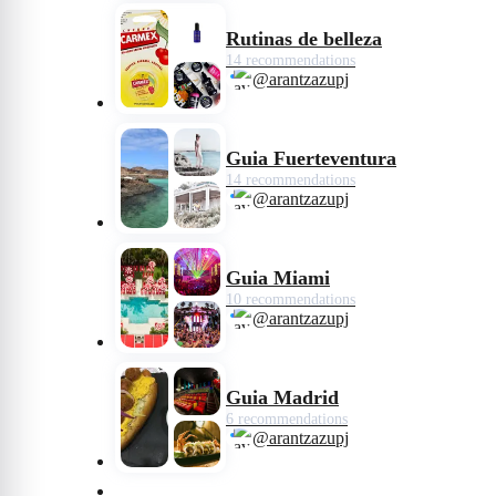
Rutinas de belleza
14 recommendations
@arantzazupj
Guia Fuerteventura
14 recommendations
@arantzazupj
Guia Miami
10 recommendations
@arantzazupj
Guia Madrid
6 recommendations
@arantzazupj