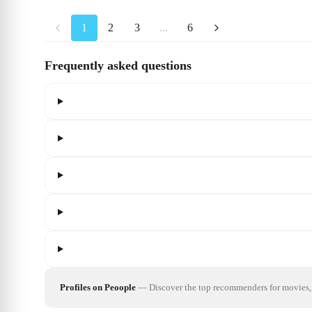
1
2
3
...
6
Frequently asked questions
Profiles on Peoople
—
Discover the top recommenders for movies, 