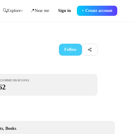
🔍
📍
Explore
Near me
Sign in
+
Create account
▾
Follow
COMMENDATIONS
62
ts, Books
.