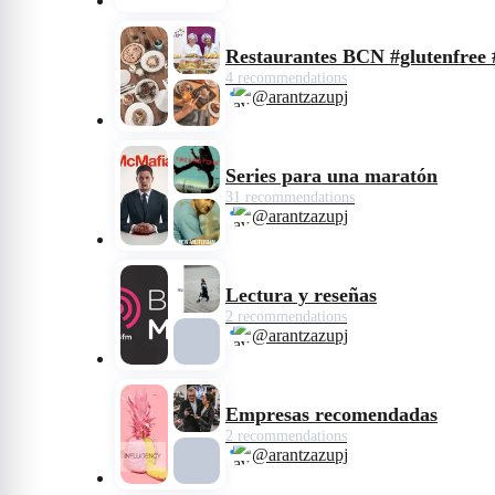
Restaurantes BCN #glutenfree 
4 recommendations
@arantzazupj
Series para una maratón
31 recommendations
@arantzazupj
Lectura y reseñas
2 recommendations
@arantzazupj
Empresas recomendadas
2 recommendations
@arantzazupj