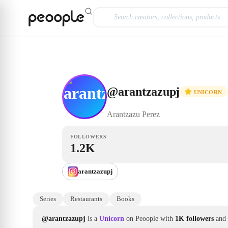
Skip to main content
Unicorn
@arantzazupj
@
arantzazupj
UNICORN
Arantzazu
Perez
FOLLOWERS
1.2K
arantzazupj
Series
Restaurants
Books
@arantzazupj
is a
Unicorn
on Peoople with
1K followers
and