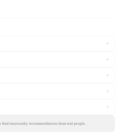
+
+
+
+
+
to find trustworthy recommendations from real people.