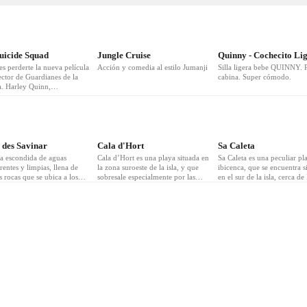
3
❤
3
❤
3
uicide Squad
Jungle Cruise
s perderte la nueva película
Acción y comedia al estilo Jumanji
Silla ligera bebe QUINNY. 
ector de Guardianes de la
cabina. Super cómodo.
a. Harley Quinn,
port, Peacemaker y King
reunidos en un mismo
 des Savinar
Cala d'Hort
Sa Caleta
la escondida de aguas
Cala d’Hort es una playa situada en
Sa Caleta es una peculiar pl
rentes y limpias, llena de
la zona suroeste de la isla, y que
ibicenca, que se encuentra s
 rocas que se ubica a los
sobresale especialmente por las
en el sur de la isla, cerca de
 la Torre des Savinar,
hermosas vistas que desde ella se
Cubells, y que goza de unas
do parte de espacio
nos ofrecen. Su longitud es de 200
características que la hacen
ido de gran valor
metros, mientras que su anchura
diferente al resto. Se encuen
mbiental y ecológico, la
tiene un promedio de 25
rodeada de pinares, así com
a Natural de Cala d’Hort.
rocas y arena de color rojiz
hacen de ella un escenario 
frecuente y