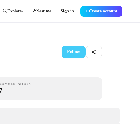
🔍
📍
Explore
Near me
Sign in
+
Create account
▾
Follow
COMMENDATIONS
7
❤
7
❤
7