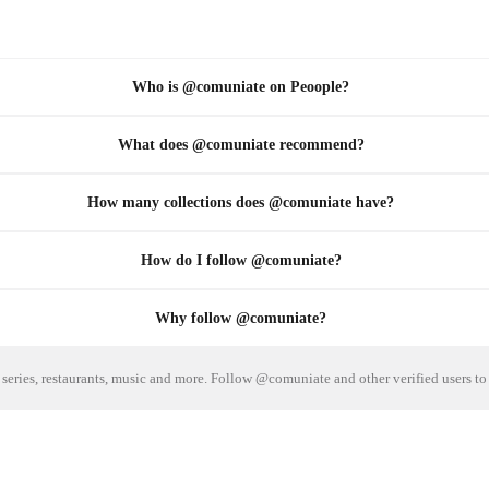
Who is @comuniate on Peoople?
What does @comuniate recommend?
How many collections does @comuniate have?
How do I follow @comuniate?
Why follow @comuniate?
series, restaurants, music and more. Follow @comuniate and other verified users t