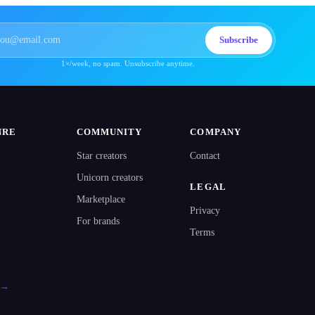
Subscribe
1×/week, no spam. Unsubscribe anytime.
NRE
COMMUNITY
COMPANY
Star creators
Contact
Unicorn creators
LEGAL
Marketplace
Privacy
For brands
Terms
l →