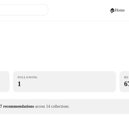
🏠
Home
FOLLOWING
RE
1
6
7 recommendations
across 14 collections.
18
❤
14
❤
10