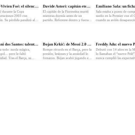
Marc-Vivien Foé: el silencio del Mundial
Davide Astori: capitán eterno de la Fiore
ó durante la Copa
El capitán de la Fiorentina murió
Sala estaba a punto de cump
eraciones 2003 con
mientras dormía antes de un
sueño en la Premier con el C
n. Su pérdida paralizó al
partido. Referente dentro y fuera
cuando su avión desapareció
 El fútbol africano perdió a
del campo. Su dorsal fue retirado
Canal de la Mancha. El mun
 sus grandes símbolos.
como homenaje eterno.
fútbol se tiñó de luto.
4
❤
5
❤
7
Giovani dos Santos: talento sin constancia
Bojan Krkić: de Messi 2.0 a trotamundos
ía todo: zurda mágica,
Rompe récords en el Barça, pero la
Debutó con 14 años en la 
 gol… pero le faltó
presión, lesiones y la ansiedad le
lo llamaban el “nuevo Pelé”
idad. Tras el Barça, su
frenaron. Bojan acabó jugando en
nunca cumplió las expectati
a fue un vaivén por Europa,
más de 7 ligas sin llegar a explotar
Una carrera marcada por el
 y la MLS.
del todo.
las malas decisiones.