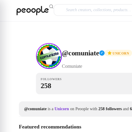
Skip to main content
Unicorn
@comuniate
@
comuniate
✓
UNICORN
Comuniate
FOLLOWERS
258
@comuniate
is a
Unicorn
on Peoople with
258 followers
and
6
Featured recommendations
❤
137
❤
45
❤