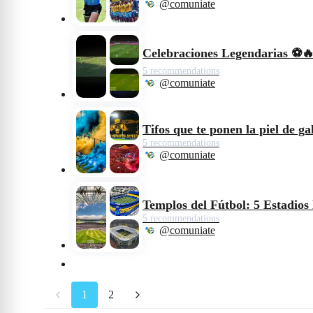
@comuniate
Celebraciones Legendarias ⚽
5 recommendations
@comuniate
Tifos que te ponen la piel de ga
5 recommendations
@comuniate
Templos del Fútbol: 5 Estadios
5 recommendations
@comuniate
1
2