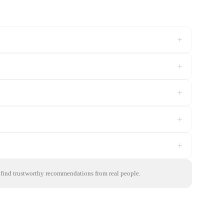
+
+
+
+
+
o find trustworthy recommendations from real people.