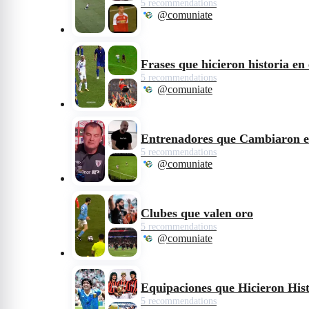
5 recommendations
@comuniate
Frases que hicieron historia en 
5 recommendations
@comuniate
Entrenadores que Cambiaron e
5 recommendations
@comuniate
Clubes que valen oro
5 recommendations
@comuniate
Equipaciones que Hicieron Hist
5 recommendations