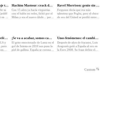
Emiliano Sala: un fichaje truncado
Hachim Mastour: crack de YouTube, no del campo
Ravel Morrison: genio sin disciplina
lir su
Con 15 años ya hacía virguerías
Ferguson decía que era más
ardiff
con el balón en redes, fichó por el
talentoso que Pogba, pero el chico
 en el
Milan y era el nuevo ídolo… pero
de oro del United se perdió entre
do del
nunca debutó en Serie A. Puro
escándalos, fiestas y problemas
fútbol freestyle.
fuera del campo.
❤
4
❤
2
Freddy Adu: el nuevo Pelé… ¿dónde?
¡Se va a acabar, somos campeones!
Unos fenómenos: el cambio de España
MLS y
El grito emocionado de Lama en el
Después de años de fracasos, Luis
, pero
gol de Iniesta en 2010 nos puso la
Aragonés guió a España al oro en
vas.
piel de gallina. España se coronaba
la Euro 2008. Su frase define el
 hype y
campeona del mundo. Un audio
orgullo de un grupo que cambió la
que aún eriza la piel.
historia del fútbol español.
Custom