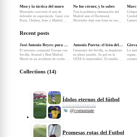
Mou y la táctica del muro
No fue córner, y lo sabes
Mourinho convirtió el arte de
Tras la polémica eliminación del
Colaps
defender en espectáculo. Ganó con
Madrid ante el Dortmund,
Confed
Porto, Chelsea, Inter y Madrid.
Mourinho dejó esta frase en rueda
Camerú
Nadie maneja el vestuario (ni la
de prensa. Otro capítulo de su
mundo.
prensa) como él.
novela con la Champions y la
uno de
Recent posts
polémica.
❤
5
❤
6
❤
José Antonio Reyes: pura magia andaluza
Antonio Puerta: el león del Pizjuán
El utrerano conquistó Europa con
Canterano del Sevilla, se desplomó
Lo ten
Sevilla, Arsenal y Real Madrid.
en pleno partido. Su gol en la
regate,
Murió en un accidente de coche.
UEFA lo inmortalizó. El estadio
continu
Su calidad y alegría siguen vivas
aún corea su nombre cada minuto
carrer
en cada balón.
16.
México
Collections (14)
Ídolos eternos del fútbol
5 recommendations
@comuniate
Promesas rotas del Futbol