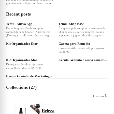
gratuitamente e fique por dentro de todas
as novidades do mercado no Metaverso.
Recent posts
❤
1
❤
6
Temu - Nuevo App
Temu - Shop Now!
Esa es la aplicación de compras
É o que app de compras concorrente da
competidora de Shopee, Aliexespress.
Shoppe que é e o Aliexespress. Baixe o
¡Descarga la aplicación ahora y juega a
app agora e jogue fishland para ganhar 2
❤
7
❤
4
Fishland para ganar 2 premios gratis!
prêmios grátis!
Kit Organizador Dior
Gaveta para Remédio
Gaveta remédio controlado por apenas
R$ 45,00
❤
4
❤
24
Kit Organizador Mac
Evento Gratuito e ainda concorra a prêmios
Kit organizador de maquiagem
maravilhoso Mac, só R$ 78,00
❤
21
Evento Gratuito de Marketing no Metaverso
Collections (27)
Custom
Beleza