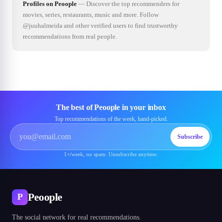
Profiles on Peoople
—
Discover the top recommenders for
movies, series, restaurants, music and more. Follow
@juuhalmeida and other verified users to find trustworthy
recommendations from real people.
The best of Peoople in your inbox
Top recommendations of the week, hand-picked.
Subscribe
1×/week, no spam. Unsubscribe anytime.
Peoople
P
The social network for real recommendations.