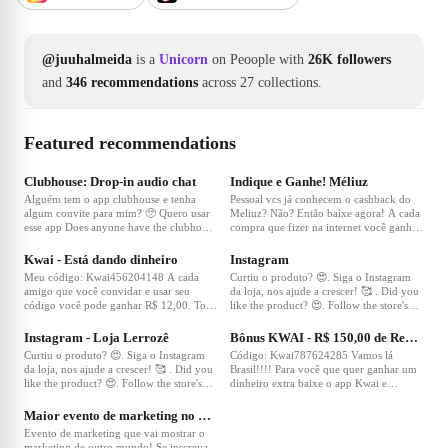
@juuhalmeida
is a
Unicorn
on Peoople with
26K followers
and
346 recommendations
across 27 collections.
Featured recommendations
❤
202
❤
109
Clubhouse: Drop-in audio chat
Indique e Ganhe! Méliuz
Alguém tem o app clubhouse e tenha
Pessoal vcs já conhecem o cashback do
algum convite para mim? 🥺 Quero usar
Meliuz? Não? Então baixe agora! A cada
esse app Does anyone have the clubhouse
compra que fizer na internet você ganha
❤
94
❤
90
app and have an invitation for me? 🥺 I
dinheiro de volta, dinheiro de verdade!
want to use this app ¿Alguien tiene la
Não fica preso na loja não? Adicionando
Kwai - Está dando dinheiro
Instagram
aplicación de la clubhouse tiene una
meu link vc já ganha 5,00. E se vc indica
Meu código: Kwai456204148 A cada
Curtiu o produto? 😍. Siga o Instagram
invitación para mí? 🥺 Quiero usar esta
e o amigo comprar, ganha 30 😉
amigo que você convidar e usar seu
da loja, nos ajude a crescer! 🥰 . Did you
aplicación #clubhouse ❤️
código você pode ganhar R$ 12,00. Todo
like the product? 😍. Follow the store's
❤
85
❤
39
dia tem bônus para ganhar ainda mais!
Instagram, help us grow! 🥰 . ¿Te gustó el
Não perca essa oportunidade! 😉
producto? 😍. ¡Sigue el Instagram de la
Instagram - Loja Lerrozê
Bônus KWAI - R$ 150,00 de Renda Extra
tienda, ayúdanos a crecer! 🥰
Curtiu o produto? 😍. Siga o Instagram
Código: Kwai787624285 Vamos lá
da loja, nos ajude a crescer! 🥰 . Did you
Brasil!!!! Para você que quer ganhar um
like the product? 😍. Follow the store's
dinheiro extra baixe o app Kwai e
❤
31
Instagram, help us grow! 🥰 . ¿Te gustó el
convide 5 amigos! A cada 5 amigos o
producto? 😍. ¡Sigue el Instagram de la
app de paga 150! 🤩 Não perca já usa
Maior evento de marketing no Metaverso
tienda, ayúdanos a crecer! 🥰
meu código - Kwai787624285
Evento de marketing que vai mostrar o
marketing de outro mundo! Se inscreva