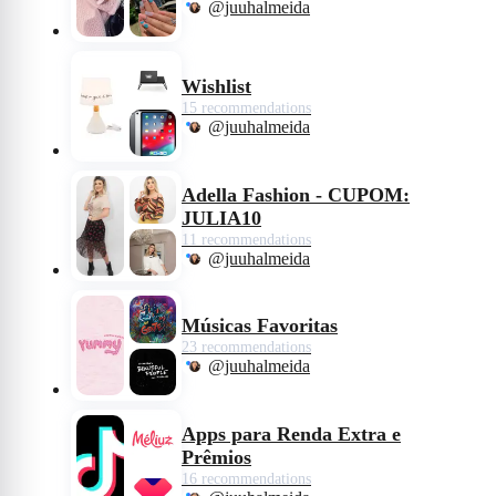
@juuhalmeida
Wishlist
15 recommendations
@juuhalmeida
Adella Fashion - CUPOM:
JULIA10
11 recommendations
@juuhalmeida
Músicas Favoritas
23 recommendations
@juuhalmeida
Apps para Renda Extra e
Prêmios
16 recommendations