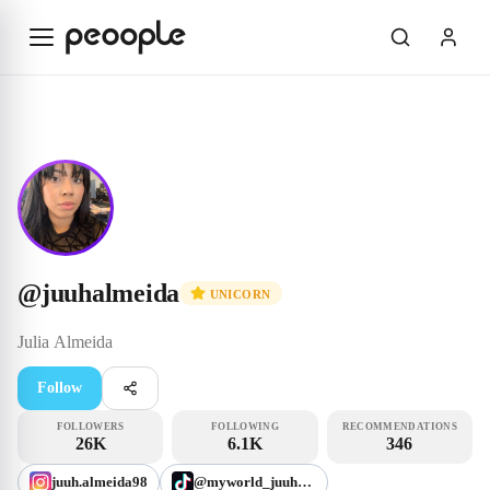
Skip to main content
Unicorn
@juuhalmeida
@
juuhalmeida
UNICORN
Julia
Almeida
Follow
FOLLOWERS
FOLLOWING
RECOMMENDATIONS
26K
6.1K
346
juuh.almeida98
@myworld_juuhalmeida