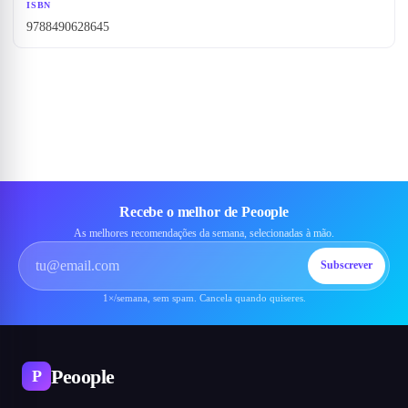
ISBN
9788490628645
Recebe o melhor de Peoople
As melhores recomendações da semana, selecionadas à mão.
Subscrever
1×/semana, sem spam. Cancela quando quiseres.
Peoople
P