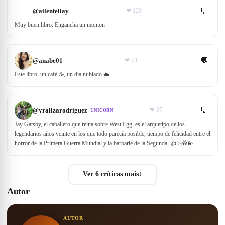
💬
@
ailenfellay
❤
120
Muy buen libro. Engancha un monton
💬
@
anabe01
❤
73
Este libro, un café ☕, un día nublado ☁️
💬
@
yrailzarodriguez
❤
37
UNICORN
Jay Gatsby, el caballero que reina sobre West Egg, es el arquetipo de los
legendarios años veinte en los que todo parecía posible, tiempo de felicidad entre el
horror de la Primera Guerra Mundial y la barbarie de la Segunda. 👍✨🎁💫
Ver 6 críticas mais
↓
Autor
AUTOR