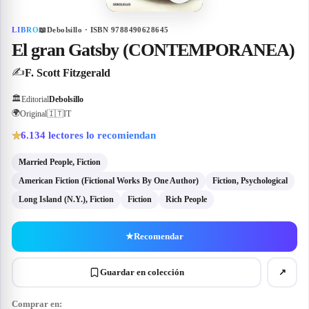
LIBRO
📖
Debolsillo · ISBN 9788490628645
El gran Gatsby (CONTEMPORANEA)
✍️
F. Scott Fitzgerald
🏛
Editorial
Debolsillo
🌍
Original
🇮🇹
IT
6.134
lectores lo recomiendan
★
Married People, Fiction
American Fiction (Fictional Works By One Author)
Fiction, Psychological
Long Island (N.Y.), Fiction
Fiction
Rich People
★
Recomendar
Guardar en colección
↗
Comprar en: