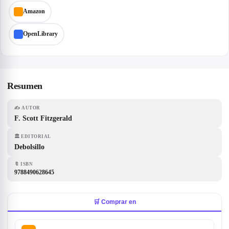
Amazon
OpenLibrary
Resumen
✍️
AUTOR
F. Scott Fitzgerald
🏛
EDITORIAL
Debolsillo
🔖
ISBN
9788490628645
🛒 Comprar en