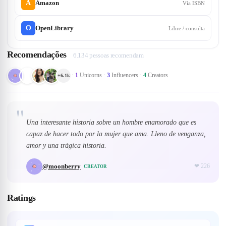
A
Amazon
Vía ISBN
O
OpenLibrary
Libre / consulta
Recomendações
6.134 pessoas recomendam
·
1
Unicorns
·
3
Influencers
·
4
Creators
+
6.1k
"
Una interesante historia sobre un hombre enamorado que es
capaz de hacer todo por la mujer que ama. Lleno de venganza,
amor y una trágica historia.
@
moonberry
❤
226
CREATOR
Ratings