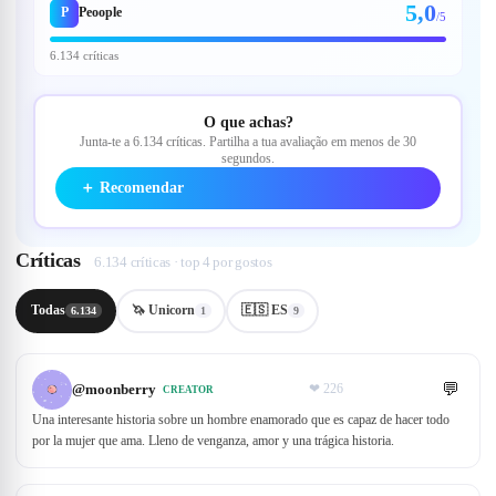
5,0
P
Peoople
/5
6.134 críticas
O que achas?
Junta-te a 6.134 críticas. Partilha a tua avaliação em menos de 30
segundos.
＋
Recomendar
Críticas
6.134 críticas · top 4 por gostos
Todas
🦄 Unicorn
🇪🇸 ES
6.134
1
9
💬
@
moonberry
❤
226
CREATOR
Una interesante historia sobre un hombre enamorado que es capaz de hacer todo
por la mujer que ama. Lleno de venganza, amor y una trágica historia.