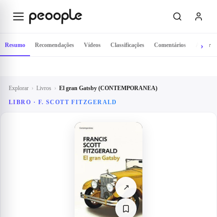
Saltar para o conteúdo principal
Resumo
Recomendações
Vídeos
Classificações
Comentários
Autor
Explorar
›
Livros
›
El gran Gatsby (CONTEMPORANEA)
LIBRO · F. SCOTT FITZGERALD
↗