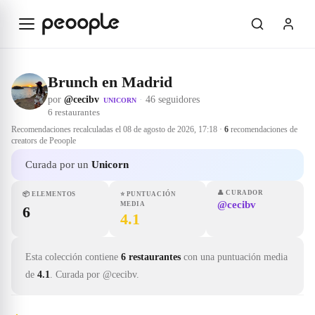
Saltar al contenido principal
Brunch en Madrid
por
@cecibv
·
46 seguidores
UNICORN
6
restaurantes
Recomendaciones recalculadas el
08 de agosto de 2026, 17:18
·
6
recomendaciones de
creators de Peoople
Curada por un
Unicorn
👤
CURADOR
📦
ELEMENTOS
⭐
PUNTUACIÓN
@cecibv
MEDIA
6
4.1
Esta colección contiene
6 restaurantes
con una puntuación media
de
4.1
.
Curada por @cecibv.