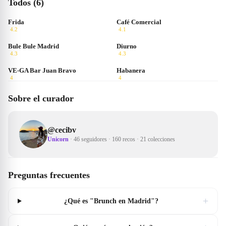
Todos (6)
Frida
Café Comercial
4.2
4.1
Bule Bule Madrid
Diurno
4.3
4.3
VE-GA Bar Juan Bravo
Habanera
4
4
Sobre el curador
@
cecibv
Unicorn
·
46 seguidores
·
160 recos
·
21 colecciones
Preguntas frecuentes
+
¿Qué es "Brunch en Madrid"?