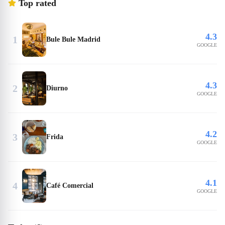
Top rated
4.3
1
Bule Bule Madrid
GOOGLE
4.3
2
Diurno
GOOGLE
4.2
3
Frida
GOOGLE
4.1
4
Café Comercial
GOOGLE