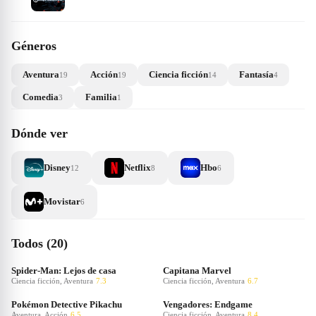
Géneros
Aventura
Acción
Ciencia ficción
Fantasía
19
19
14
4
Comedia
Familia
3
1
Dónde ver
Disney
Netflix
Hbo
12
8
6
Movistar
6
Todos (20)
Spider-Man: Lejos de casa
Capitana Marvel
Ciencia ficción, Aventura
7.3
Ciencia ficción, Aventura
6.7
Pokémon Detective Pikachu
Vengadores: Endgame
Aventura, Acción
6.5
Ciencia ficción, Aventura
8.4