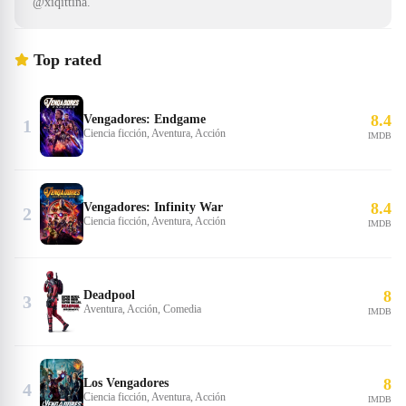
@xiqittina.
Top rated
8.4
Vengadores: Endgame
1
Ciencia ficción, Aventura, Acción
IMDB
8.4
Vengadores: Infinity War
2
Ciencia ficción, Aventura, Acción
IMDB
8
Deadpool
3
Aventura, Acción, Comedia
IMDB
8
Los Vengadores
4
Ciencia ficción, Aventura, Acción
IMDB