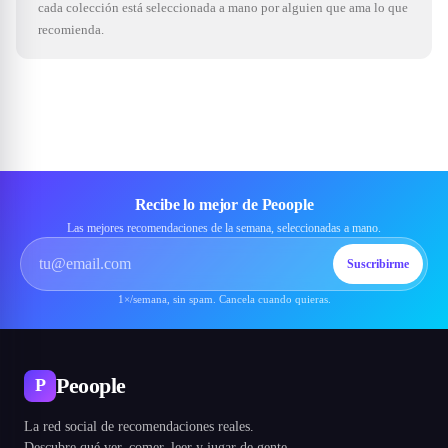
cada colección está seleccionada a mano por alguien que ama lo que
recomienda.
Recibe lo mejor de Peoople
Las mejores recomendaciones de la semana, seleccionadas a mano.
Suscribirme
1×/semana, sin spam. Cancela cuando quieras.
Peoople
P
La red social de recomendaciones reales.
Descubre qué ver, comer, leer y jugar de gente