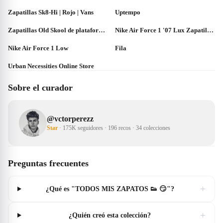
Zapatillas Sk8-Hi | Rojo | Vans
Uptempo
Zapatillas Old Skool de plataforma | Negro | Vans
Nike Air Force 1 '07 Lux Zapatillas - Mujer. Nike.com ES
Nike Air Force 1 Low
Fila
Urban Necessities Online Store
Sobre el curador
@
vctorperezz
Star
·
175K seguidores
·
196 recos
·
34 colecciones
Preguntas frecuentes
+
¿Qué es "TODOS MIS ZAPATOS 👟 😏"?
+
¿Quién creó esta colección?