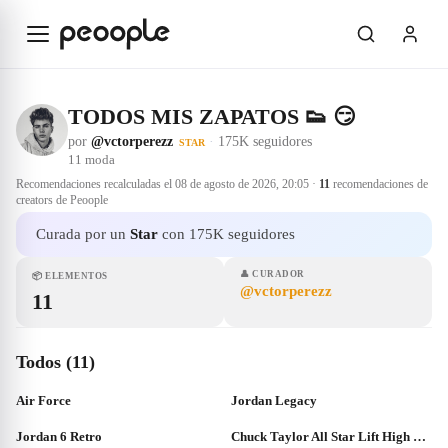
Saltar al contenido principal
TODOS MIS ZAPATOS 👟 😏
por
@vctorperezz
·
175K seguidores
STAR
11
moda
Recomendaciones recalculadas el
08 de agosto de 2026, 20:05
·
11
recomendaciones de
creators de Peoople
Curada por un
Star
con 175K seguidores
👤
CURADOR
📦
ELEMENTOS
@vctorperezz
11
Todos (11)
Air Force
Jordan Legacy
Jordan 6 Retro
Chuck Taylor All Star Lift High Top - Converse ES / PT