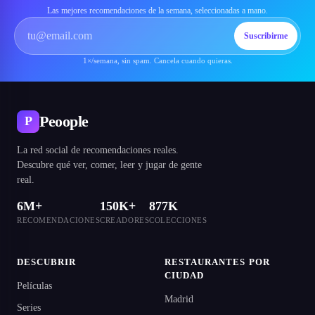
Las mejores recomendaciones de la semana, seleccionadas a mano.
Suscribirme
1×/semana, sin spam. Cancela cuando quieras.
Peoople
P
La red social de recomendaciones reales.
Descubre qué ver, comer, leer y jugar de gente
real.
6M+
150K+
877K
RECOMENDACIONES
CREADORES
COLECCIONES
DESCUBRIR
RESTAURANTES POR
CIUDAD
Películas
Madrid
Series