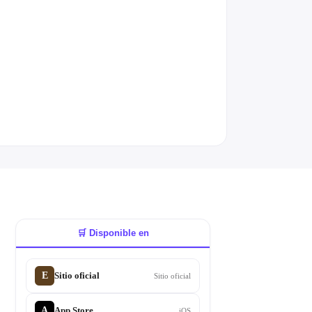
🛒 Disponible en
E
Sitio oficial
Sitio oficial
A
App Store
iOS