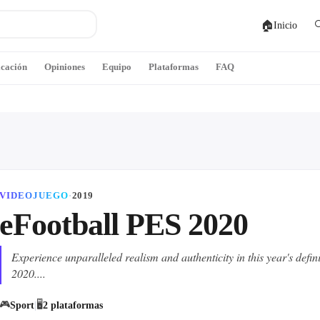
🏠

Inicio
icación
Opiniones
Equipo
Plataformas
FAQ
VIDEOJUEGO
·
2019
eFootball PES 2020
Experience unparalleled realism and authenticity in this year's defin
2020....
🎮
🖥
Sport
|
2
plataforma
s