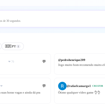
nos de 30 segundos.
🇧🇷 PT
1
@
pedrohenrique209
💬
❤
76
Jogo muito bom recomendo muito.ele
💬
@
rafaelcamargo1
❤
CREATOR
suas horas vagas e ainda dá pra
Ótimo qualquer vídeo game 👌👌