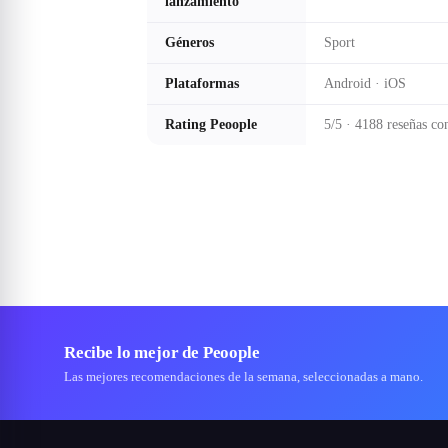
lanzamiento
Géneros
Sport
Plataformas
Android · iOS
Rating Peoople
5/5 · 4188 reseñas co
Recibe lo mejor de Peoople
Las mejores recomendaciones de la semana, seleccionadas a mano.