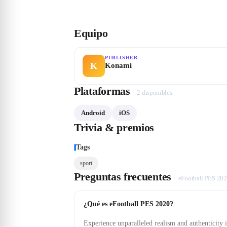
Equipo
PUBLISHER
K
Konami
Plataformas
2
disponible
s
Android
iOS
Trivia & premios
Tags
sport
Preguntas frecuentes
eFootball PES 20
¿Qué es eFootball PES 2020?
Experience unparalleled realism and authenticity i