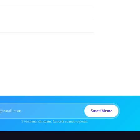
Suscribirme
1×/semana, sin spam. Cancela cuando quieras.