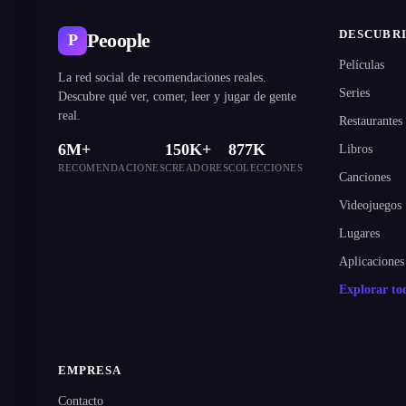
DESCUBR
Peoople
P
Películas
La red social de recomendaciones reales.
Series
Descubre qué ver, comer, leer y jugar de gente
real.
Restaurantes
6M+
150K+
877K
Libros
RECOMENDACIONES
CREADORES
COLECCIONES
Canciones
Videojuegos
Lugares
Aplicaciones
Explorar t
EMPRESA
Contacto