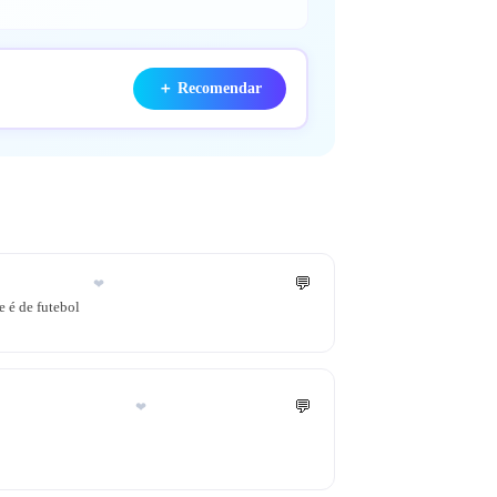
＋
Recomendar
💬
❤
 é de futebol
💬
❤