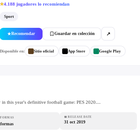
4.188
jugadores lo recomiendan
★
Sport
↗
Recomendar
Guardar en colección
★
Disponible en:
Sitio oficial
App Store
Google Play
in this year's definitive football game: PES 2020....
📅
RELEASE DATE
AFORMAS
31 oct 2019
aformas