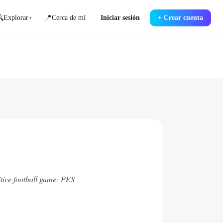

📍
Explorar
Cerca de mí
Iniciar sesión
+
Crear cuenta
▾
itive football game: PES