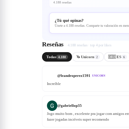
4.188 reseñas
¿Tú qué opinas?
Únete a 4.188 reseñas. Comparte tu valoración en me
Reseñas
4.188 reseñas · top 4 por likes
Todas
🦄 Unicorn
🇪🇸 ES
4.188
2
6
@
leandroperez1591
UNICORN
Increíble
@
gabriellop35
Jogo muito bom , excelente pra jogar com amigos em 
fazer jogadas incríveis super recomendo