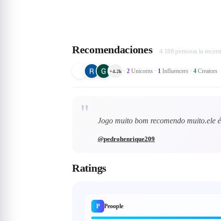
Recomendaciones
4.188 personas la reco
·
2
Unicorns
·
1
Influencers
·
4
Creators
+
4.2k
"
Jogo muito bom recomendo muito.ele é 
@
pedrohenrique209
Ratings
P
Peoople