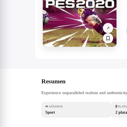
↗
Resumen
Experience unparalleled realism and authenticity 
🎮
GÉNEROS
🖥
PLAT
Sport
2 plat