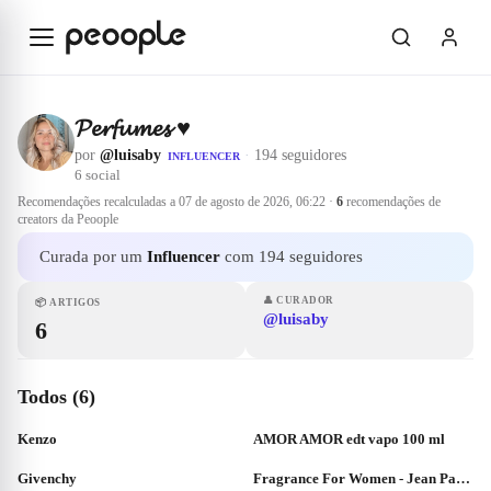
Saltar para o conteúdo principal
𝓟𝓮𝓻𝓯𝓾𝓶𝓮𝓼 ♥️
por
@luisaby
·
194 seguidores
INFLUENCER
6
social
Recomendações recalculadas a
07 de agosto de 2026, 06:22
·
6
recomendações de
creators da Peoople
Curada por um
Influencer
com 194 seguidores
👤
CURADOR
📦
ARTIGOS
@luisaby
6
Todos (6)
Kenzo
AMOR AMOR edt vapo 100 ml
Givenchy
Fragrance For Women - Jean Paul Gaultier - Le Classique Eau De