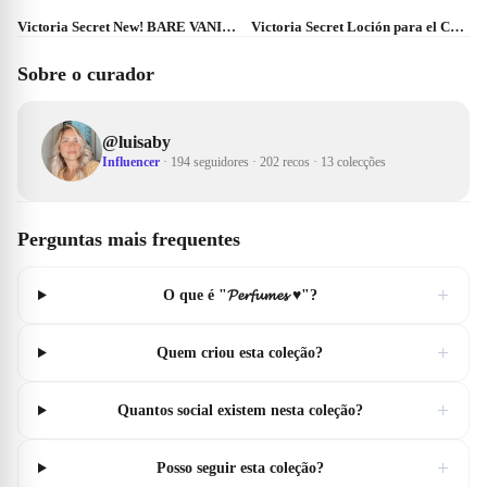
Victoria Secret New! BARE VANILLA Fragrance Mist 250ml
Victoria Secret Loción para el Cuerpo
Sobre o curador
@
luisaby
Influencer
·
194 seguidores
·
202 recos
·
13 colecções
Perguntas mais frequentes
+
O que é "𝓟𝓮𝓻𝓯𝓾𝓶𝓮𝓼 ♥️"?
+
Quem criou esta coleção?
+
Quantos social existem nesta coleção?
+
Posso seguir esta coleção?