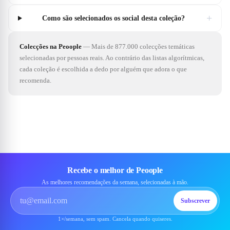
+
Como são selecionados os social desta coleção?
Colecções na Peoople
—
Mais de 877.000 colecções temáticas
selecionadas por pessoas reais. Ao contrário das listas algorítmicas,
cada coleção é escolhida a dedo por alguém que adora o que
recomenda.
Recebe o melhor de Peoople
As melhores recomendações da semana, selecionadas à mão.
Subscrever
1×/semana, sem spam. Cancela quando quiseres.