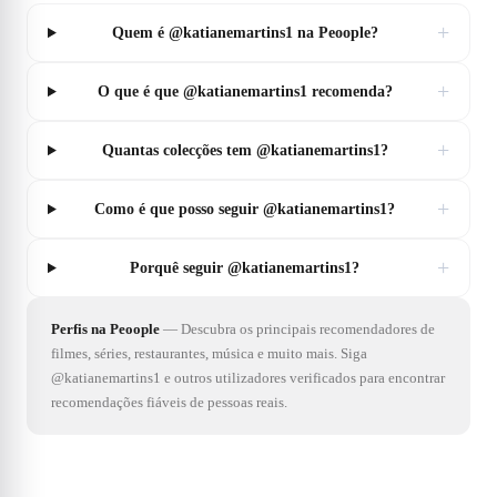
+
Quem é @katianemartins1 na Peoople?
+
O que é que @katianemartins1 recomenda?
+
Quantas colecções tem @katianemartins1?
+
Como é que posso seguir @katianemartins1?
+
Porquê seguir @katianemartins1?
Perfis na Peoople
—
Descubra os principais recomendadores de
filmes, séries, restaurantes, música e muito mais. Siga
@katianemartins1 e outros utilizadores verificados para encontrar
recomendações fiáveis de pessoas reais.