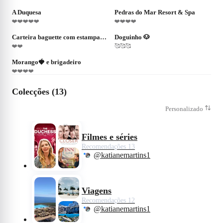
A Duquesa
Pedras do Mar Resort & Spa
❤️❤️❤️❤️❤️
❤️❤️❤️❤️
❤
10
❤
258
Carteira baguette com estampado animal - Mulher
Doguinho 🐶
❤️❤️
🥰🥰🥰
❤
11
Morango🍓 e brigadeiro
❤️❤️❤️❤️
Colecções (13)
Personalizado
Filmes e séries
Recomendações 13
@katianemartins1
Viagens
Recomendações 12
@katianemartins1