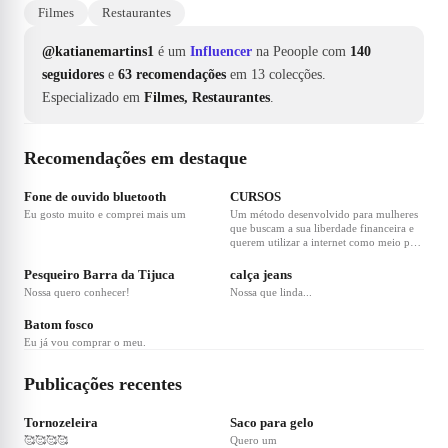
Filmes
Restaurantes
@katianemartins1
é um
Influencer
na Peoople com
140
seguidores
e
63 recomendações
em 13 colecções.
Especializado em
Filmes, Restaurantes
.
Recomendações em destaque
❤
411
❤
26
Fone de ouvido bluetooth
CURSOS
Eu gosto muito e comprei mais um
Um método desenvolvido para mulheres
que buscam a sua liberdade financeira e
querem utilizar a internet como meio para
❤
24
❤
9
construir um negócio sólido, lucrativo e
exponencial.
Pesqueiro Barra da Tijuca
calça jeans
Nossa quero conhecer!
Nossa que linda...
❤
2
Batom fosco
Eu já vou comprar o meu.
Publicações recentes
❤
36
❤
27
Tornozeleira
Saco para gelo
🥰🥰🥰🥰
Quero um
❤
52
❤
7