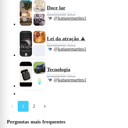
Doce lar
Recomendações 3
@katianemartins1
Lei da atração 🧘
Recomendações 2
@katianemartins1
Tecnologia
Recomendações 5
@katianemartins1
1
2
Perguntas mais frequentes