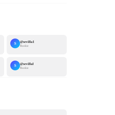
@
sevilla1
S
Rookie
@
sevillal
S
Rookie