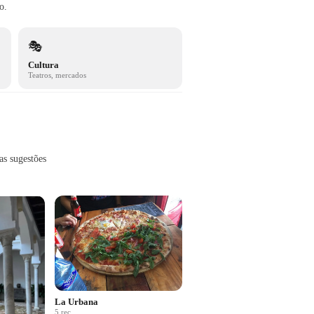
o.
🎭
Cultura
Teatros, mercados
as sugestões
La Urbana
5
rec