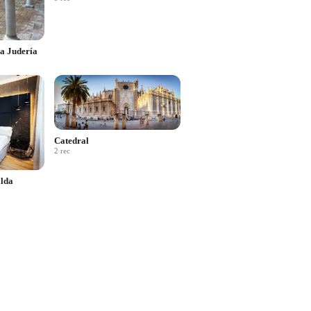
La Judería
Catedral
2
rec
alda