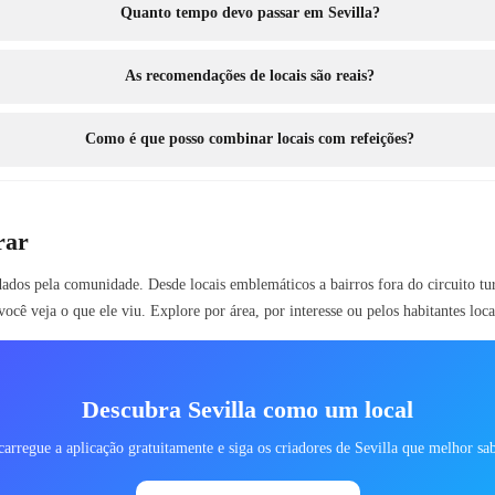
Quanto tempo devo passar em Sevilla?
As recomendações de locais são reais?
Como é que posso combinar locais com refeições?
rar
ados pela comunidade. Desde locais emblemáticos a bairros fora do circuito tur
você veja o que ele viu. Explore por área, por interesse ou pelos habitantes lo
Descubra Sevilla como um local
arregue a aplicação gratuitamente e siga os criadores de Sevilla que melhor s