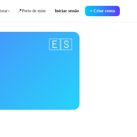
📍
orar
Perto de mim
Iniciar sessão
+
Criar conta
▾
🇪🇸