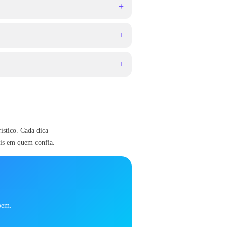
+
+
+
ístico. Cada dica
cais em quem confia.
abem.