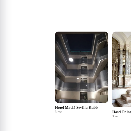
Hotel Macià Sevilla Kubb
Hotel Palac
3
rec
3
rec