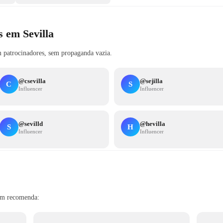
s em Sevilla
 patrocinadores, sem propaganda vazia.
@
csevilla
@
sejilla
C
S
Influencer
Influencer
@
sevilld
@
hevilla
S
H
Influencer
Influencer
bém recomenda: