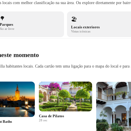
s locais com melhor classificação na sua área. Ou explore diretamente por bairr
🌳
🏖️
Parques
Locais exteriores
Ao ar livre
Vistas icónicas
neste momento
a habitantes locais. Cada cartão tem uma ligação para o mapa do local e para 
Casa de Pilatos
28
rec
nt Baths