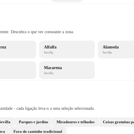
erente. Descubra o que ver consoante a zona.
ruz
Alfalfa
Alameda
Sevilla
Sevilla
Macarena
Sevilla
nidade - cada ligação leva-o a uma seleção selecionada.
evilla
Parques e jardins
Miradouros e telhados
Coisas gratuitas p
uva
Fora do caminho tradicional