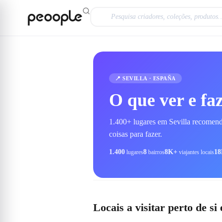
Saltar para o conteúdo principal
📍
SEVILLA
·
ESPAÑA
O que ver e fa
1.400+ lugares em Sevilla recomenda
coisas para fazer.
1.400
8
8K+
1
lugares
bairros
viajantes locais
Locais a visitar perto de si