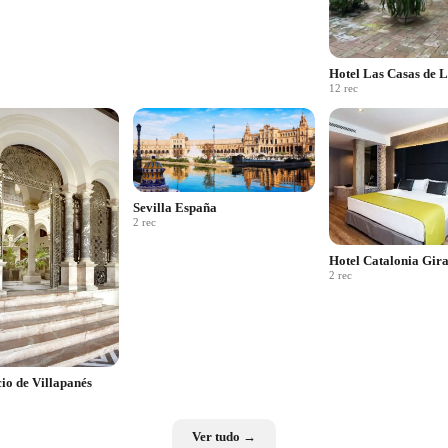
Hotel Las Casas de 
12
rec
Sevilla España
2
rec
Hotel Catalonia Gir
2
rec
io de Villapanés
Ver tudo →