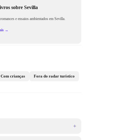
ivros sobre Sevilla
 romances e ensaios ambientados em Sevilla.
ais →
Com crianças
Fora do radar turístico
+