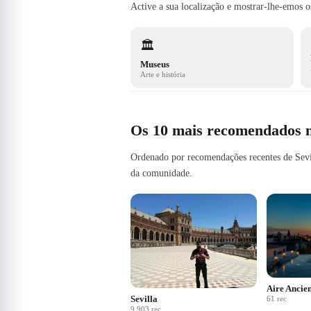
Active a sua localização e mostrar-lhe-emos o
🏛️
Museus
Arte e história
Os 10 mais recomendados 
Ordenado por recomendações recentes de Sevill
da comunidade.
Aire Ancie
Sevilla
61
rec
9.903
rec