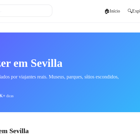
🏠
🔍
Início
Expl
zer em Sevilla
dos por viajantes reais. Museus, parques, sítios escondidos,
8K+
dicas
 em Sevilla