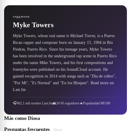
reggaeton
Myke Towers
Myke Towers, whose real name is Michael Torres, is a Puerto 
Rican rapper and composer born on January 15, 1994 in Río 
Piedras, Puerto Rico. Since his teenage years, Myke Towers 
has been involved in the underground rap scene in Puerto Rico 
under the name Mike Towers, and his first compositions and 
freestyles were published on his SoundCloud account. He 
gained recognition in 2014 with songs such as "Día de cobro", 
"Por Mí", "Es Normal" and "En los Bloques". Read more on 
Last.fm
🎧
662,1 mil oyentes Last.fm
👥
24 M seguidores
🔥
Popularidad 88/100
Más como
Diosa
Preguntas frecuentes
Diosa