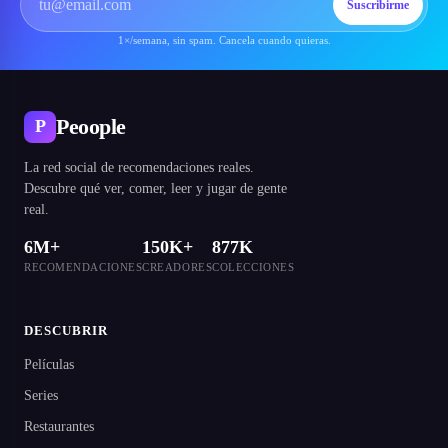
Suscribirme
1×/semana, sin spam. Cancela cuando quieras.
Peoople
P
La red social de recomendaciones reales.
Descubre qué ver, comer, leer y jugar de gente
real.
6M+
150K+
877K
RECOMENDACIONES
CREADORES
COLECCIONES
DESCUBRIR
Películas
Series
Restaurantes