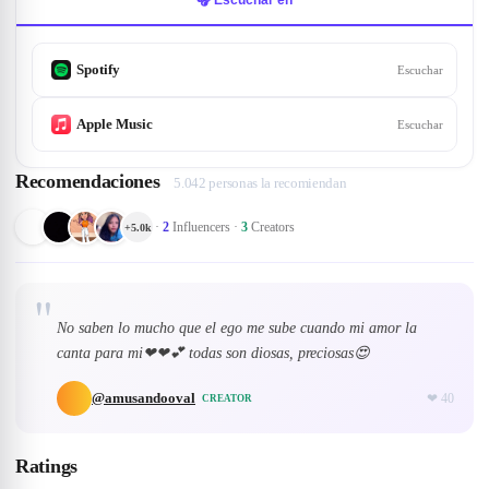
🎧 Escuchar en
Spotify
Escuchar
Apple Music
Escuchar
Recomendaciones
5.042 personas la recomiendan
·
2
Influencers
·
3
Creators
+
5.0k
"
No saben lo mucho que el ego me sube cuando mi amor la
canta para mi❤❤💕 todas son diosas, preciosas😍
@
amusandooval
❤
40
CREATOR
Ratings