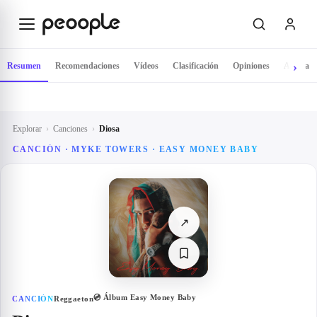
Saltar al contenido principal
Resumen
Recomendaciones
Vídeos
Clasificación
Opiniones
Artista
Explorar
›
Canciones
›
Diosa
CANCIÓN · MYKE TOWERS · EASY MONEY BABY
↗
💿 Álbum
Easy Money Baby
CANCIÓN
Reggaeton