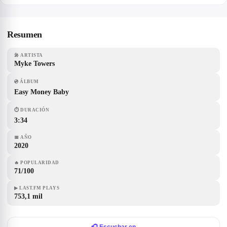
Resumen
🎤
ARTISTA
Myke Towers
💿
ÁLBUM
Easy Money Baby
⏱
DURACIÓN
3:34
📅
AÑO
2020
🔥
POPULARIDAD
71/100
▶
LAST.FM PLAYS
753,1 mil