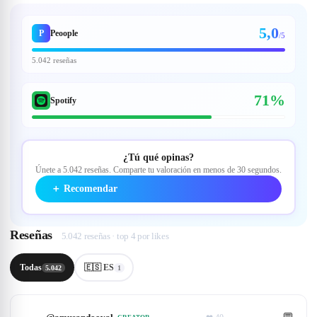
5,0
P
Peoople
/5
5.042 reseñas
71%
Spotify
¿Tú qué opinas?
Únete a 5.042 reseñas. Comparte tu valoración en menos de 30 segundos.
＋
Recomendar
Reseñas
5.042 reseñas · top 4 por likes
Todas
🇪🇸 ES
5.042
1