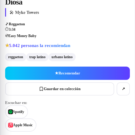
Diosa
Myke Towers
🎤
🎵
Reggaeton
⏱
3:34
💿
Easy Money Baby
5.042
personas la recomiendan
★
reggaeton
trap latino
urbano latino
★
Recomendar
Guardar en colección
↗
Escuchar en:
Spotify
Apple Music