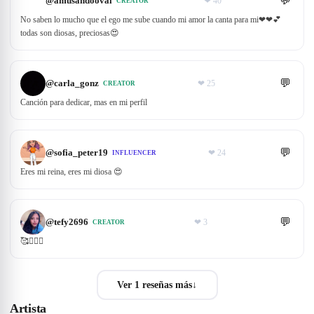
💬
@
amusandooval
❤
40
CREATOR
No saben lo mucho que el ego me sube cuando mi amor la canta para mi❤❤💕
todas son diosas, preciosas😍
💬
@
carla_gonz
❤
25
CREATOR
Canción para dedicar, mas en mi perfil
💬
@
sofia_peter19
❤
24
INFLUENCER
Eres mi reina, eres mi diosa 😍
💬
@
tefy2696
❤
3
CREATOR
🥰💁🏻‍♀️
Ver 1 reseñas más
↓
Artista