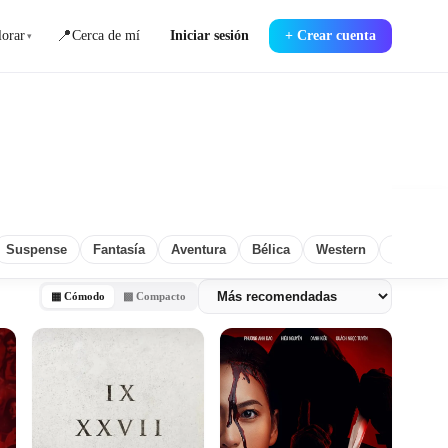
📍
orar
Cerca de mí
Iniciar sesión
+
Crear cuenta
▾
Suspense
Fantasía
Aventura
Bélica
Western
Misterio
▦ Cómodo
▩ Compacto