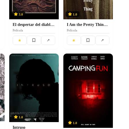
3.0
1.0
El despertar del diablo 2
I Am the Pretty Thing That Lives in the House
Película
Película
★
★
↗
↗
1.0
1.0
Intruso