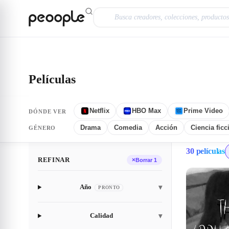
Saltar al contenido principal
Explorar
Películas
Películas
Netflix
HBO Max
Prime Video
DÓNDE VER
Drama
Comedia
Acción
Ciencia ficc
GÉNERO
30 películas
REFINAR
×
Borrar 1
Año
▾
PRONTO
Calidad
▾