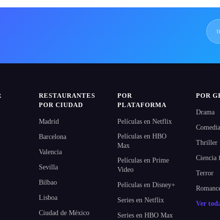
R
RESTAURANTES
POR
POR G
POR CIUDAD
PLATAFORMA
Drama
Madrid
Películas en Netflix
Comedi
Películas en HBO
Barcelona
Thriller
Max
Valencia
Ciencia 
Películas en Prime
Sevilla
Video
Terror
Bilbao
Películas en Disney+
Romanc
Lisboa
Series en Netflix
Ver tod
Ciudad de México
Series en HBO Max