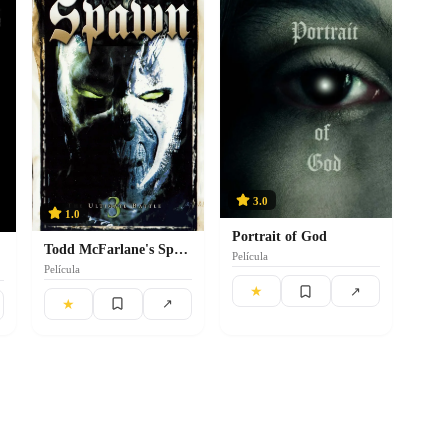
3.0
1.0
Portrait of God
Todd McFarlane's Spawn 3: The Ultimate Battle
Película
Película
★
↗
★
↗