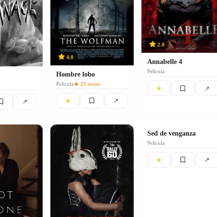
2.0
4.0
Annabelle 4
Película
Hombre lobo
Película
🔥
25
recos
★
↗
★
↗
↗
2.0
Sed de venganza
Película
★
↗