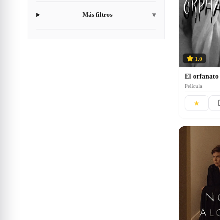
Más filtros
▾
1.0
El orfanato
Película
★