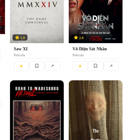
1.0
2.0
Saw XI
Vô Diện Sát Nhân
Película
Película
★
★
↗
↗