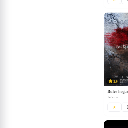
2.0
Dulce hoga
Película
★