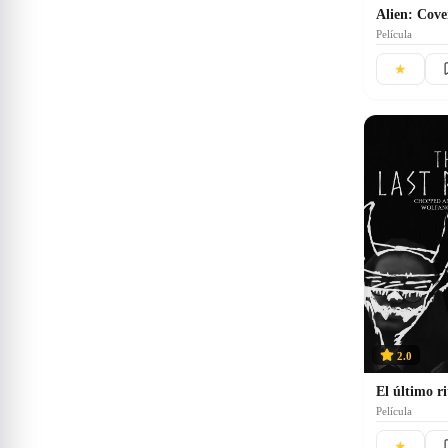
Alien: Cov
Película
★
2.0
El último ri
Película
★