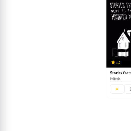
1.0
Película
★