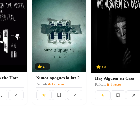
4.0
3.0
Stories from the Hotel Next to the Haunted Hospital
Nunca apagues la luz 2
Hay Alguien en Casa
Película
🔥
17
recos
Película
🔥
7
recos
★
↗
↗
★
↗