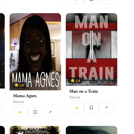
2.0
2.0
Man on a Train
Mama Agnes
Película
Película
★
↗
★
↗