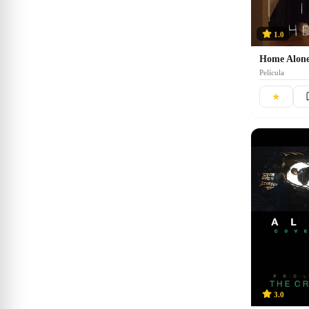
1.0
Home Alon
Película
★
3.0