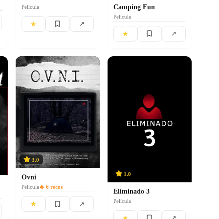
Camping Fun
Película
Película
★
↗
★
↗
3.0
1.0
Ovni
Película
🔥
6
recos
Eliminado 3
Película
★
↗
★
↗