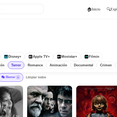
🏠
🔍
Inicio
Expl
Disney+
Apple TV+
Movistar+
Filmin
ión
Terror
Romance
Animación
Documental
Crimen
🎭 Horror
×
Limpiar todos