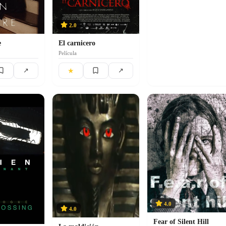
2.0
e
El carnicero
Película
★
↗
↗
4.0
4.0
Fear of Silent Hill