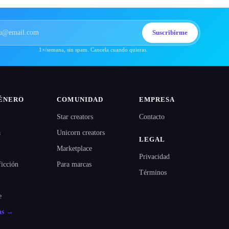
Suscribirme
1×/semana, sin spam. Cancela cuando quieras.
ÉNERO
COMUNIDAD
EMPRESA
Star creators
Contacto
a
Unicorn creators
LEGAL
Marketplace
Privacidad
ficción
Para marcas
Términos
e
as →