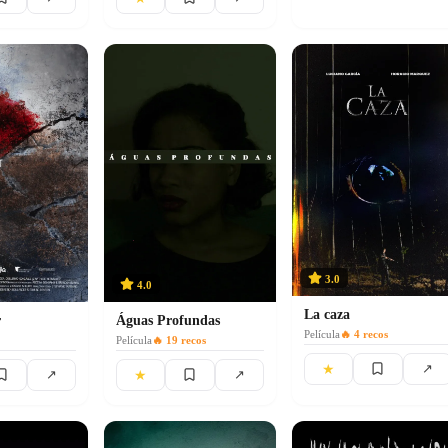
3.0
4.0
La caza
r
Águas Profundas
Película
🔥
4
recos
Película
🔥
19
recos
★
↗
★
↗
↗