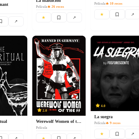
La maldición
Película
🔥
10
recos
enant
Película
🔥
26
recos
★
↗
★
↗
↗
4.0
2.0
La suegra
Werewolf Women of the S.S.
tual
Película
🔥
9
recos
Película
★
↗
★
↗
↗