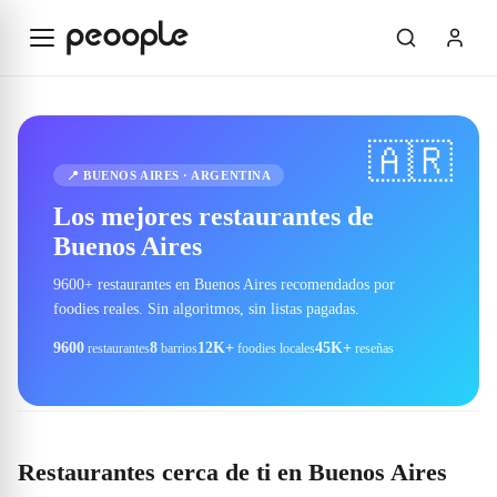
Saltar al contenido principal
🇦🇷
📍
BUENOS AIRES
·
ARGENTINA
Los mejores restaurantes de
Buenos Aires
9600+ restaurantes en Buenos Aires recomendados por
foodies reales. Sin algoritmos, sin listas pagadas.
9600
8
12K+
45K+
restaurantes
barrios
foodies locales
reseñas
Restaurantes cerca de ti en Buenos Aires