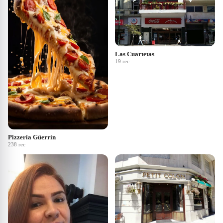
Las Cuartetas
19
rec
Pizzería Güerrín
238
rec