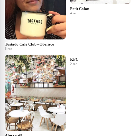
Petit Colon
4
rec
Tostado Café Club - Obelisco
6
rec
KFC
2
rec
Alma café