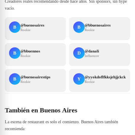
Creadores reales recomendando desde hace años. Sin sponsors, sin hype
vacío.
@
buenosaires
@
bbuenosaires
B
B
Rookie
Rookie
@
bbuennos
@
danali
B
D
Rookie
Influencer
@
buenosairestips
@
yyokdoflfkksjehjjckck
B
Y
Rookie
Rookie
También en Buenos Aires
La escena de restaurant es solo el comienzo. Buenos Aires también
recomienda: