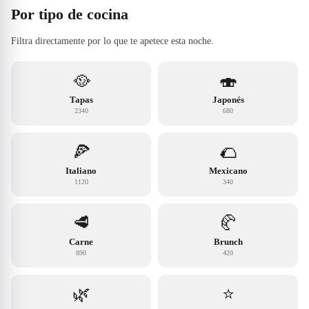
Por tipo de cocina
Filtra directamente por lo que te apetece esta noche.
🥘
🍣
Tapas
Japonés
2340
680
🍕
🌮
Italiano
Mexicano
1120
340
🥩
🥐
Carne
Brunch
890
420
🌿
⭐