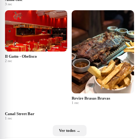
3
rec
Il Gatto - Obelisco
2
rec
Revire Brasas Bravas
1
rec
Canal Street Bar
1
rec
Ver todos →