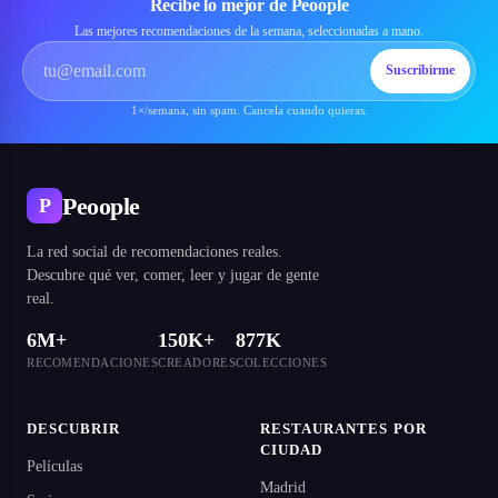
Recibe lo mejor de Peoople
Las mejores recomendaciones de la semana, seleccionadas a mano.
Suscribirme
1×/semana, sin spam. Cancela cuando quieras.
Peoople
P
La red social de recomendaciones reales.
Descubre qué ver, comer, leer y jugar de gente
real.
6M+
150K+
877K
RECOMENDACIONES
CREADORES
COLECCIONES
DESCUBRIR
RESTAURANTES POR
CIUDAD
Películas
Madrid