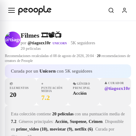
Saltar al contenido principal
Filmes 🎞📽📺
por
@tiagozx10r
·
5K seguidores
UNICORN
20
películas
Recomendaciones recalculadas el
08 de agosto de 2026, 20:04
·
20
recomendaciones de
creators de Peoople
Curada por un
Unicorn
con 5K seguidores
👤
CURADOR
📦
⭐
🎭
GÉNERO
@tiagozx10r
ELEMENTOS
PUNTUACIÓN
PRINCIPAL
MEDIA
20
Acción
7.2
Esta colección contiene
20 películas
con una puntuación media de
7.2
.
Géneros principales:
Acción, Suspense, Crimen
.
Disponible
en
prime_video (10), movistar (9), netflix (6)
.
Curada por