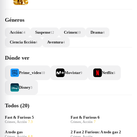
Géneros
Acción
Suspense
Crimen
Drama
14
12
10
4
Ciencia ficción
Aventura
4
4
Dónde ver
Prime_video
Movistar
Netflix
10
9
6
Disney
3
Todos (20)
Fast & Furious 5
Fast & Furious 6
Crimen, Acción
7.3
Crimen, Acción
7
A todo gas
2 Fast 2 Furious: A todo gas 2
Crimen, Acción
6.8
Crimen, Acción