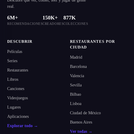
Descubre qué ver, comer, leer y jugar de gente
real.
6M+
150K+
877K
RECOMENDACIONES
CREADORES
COLECCIONES
DESCUBRIR
RESTAURANTES POR
CIUDAD
Películas
Madrid
Series
Barcelona
Restaurantes
Valencia
Libros
Sevilla
Canciones
Bilbao
Videojuegos
Lisboa
Lugares
Ciudad de México
Aplicaciones
Buenos Aires
Explorar todo →
Ver todas →