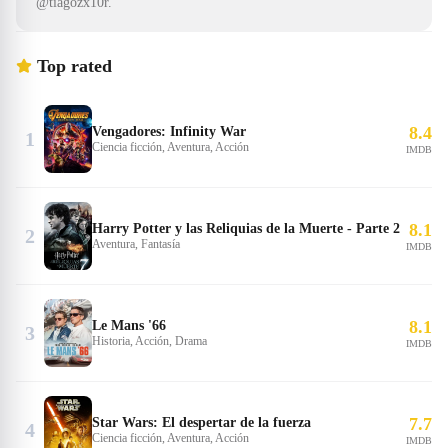
@tiagozx10r.
Top rated
8.4
Vengadores: Infinity War
1
Ciencia ficción, Aventura, Acción
IMDB
8.1
Harry Potter y las Reliquias de la Muerte - Parte 2
2
Aventura, Fantasía
IMDB
8.1
Le Mans '66
3
Historia, Acción, Drama
IMDB
7.7
Star Wars: El despertar de la fuerza
4
Ciencia ficción, Aventura, Acción
IMDB