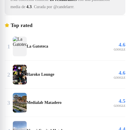
media de
4.3
.
Curada por @candelarrr.
Top rated
4.6
1
La Gatoteca
GOOGLE
4.6
2
Haroko Lounge
GOOGLE
4.5
3
Medialab Matadero
GOOGLE
4.4