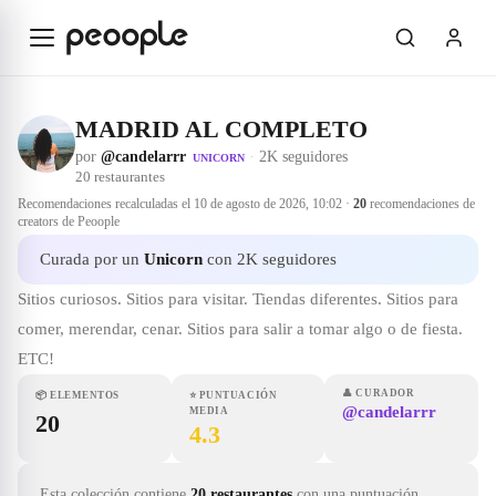
Saltar al contenido principal
MADRID AL COMPLETO
por
@candelarrr
·
2K seguidores
UNICORN
20
restaurantes
Recomendaciones recalculadas el
10 de agosto de 2026, 10:02
·
20
recomendaciones de
creators de Peoople
Curada por un
Unicorn
con 2K seguidores
Sitios curiosos. Sitios para visitar. Tiendas diferentes. Sitios para
comer, merendar, cenar. Sitios para salir a tomar algo o de fiesta.
ETC!
👤
CURADOR
📦
ELEMENTOS
⭐
PUNTUACIÓN
@candelarrr
MEDIA
20
4.3
Esta colección contiene
20 restaurantes
con una puntuación