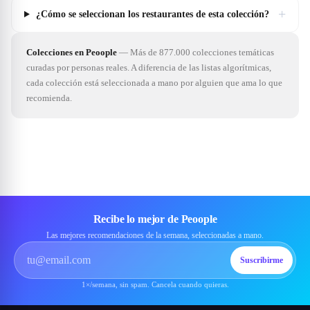
+
¿Cómo se seleccionan los restaurantes de esta colección?
Colecciones en Peoople
—
Más de 877.000 colecciones temáticas
curadas por personas reales. A diferencia de las listas algorítmicas,
cada colección está seleccionada a mano por alguien que ama lo que
recomienda.
Recibe lo mejor de Peoople
Las mejores recomendaciones de la semana, seleccionadas a mano.
Suscribirme
1×/semana, sin spam. Cancela cuando quieras.