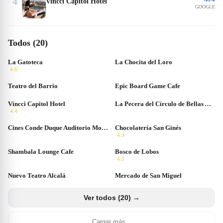
4
Vincci Capitol Hotel
GOOGLE
Todos (20)
La Gatoteca
La Chocita del Loro
4.6
Teatro del Barrio
Epic Board Game Cafe
Vincci Capitol Hotel
La Pecera del Círculo de Bellas Artes
4.4
Cines Conde Duque Auditorio Morasol
Chocolatería San Ginés
4.3
Shambala Lounge Cafe
Bosco de Lobos
4.3
Nuevo Teatro Alcalá
Mercado de San Miguel
Ver todos (20) →
Cargar más...