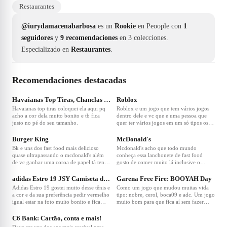
Restaurantes
@iurydamacenabarbosa
es un
Rookie
en Peoople con
1
seguidores
y
9 recomendaciones
en 3 colecciones.
Especializado en
Restaurantes
.
Recomendaciones destacadas
❤
10
❤
1
Havaianas Top Tiras, Chanclas para Mujer, Dorado
Roblox
Havaianas top tiras coloquei ela aqui pq
Roblox e um jogo que tem vários jogos
acho a cor dela muito bonito e tb fica
dentro dele e vc que e uma pessoa que
justo no pé do seu tamanho.
quer ter vários jogos em um só tipos os
de antigamente roblox e o melhor.
Disponível na play stori e na apps stori
Burger King
McDonald's
Bk e uns dos fast food mais delicioso
Mcdonald's acho que todo mundo
quase ultrapassando o mcdonald's além
conheça essa lanchonete de fast food
de vc ganhar uma coroa de papel tá tendo
gosto de comer muito lá inclusive o
uma promoção incrível leve 2
lanche lá e o melhor separa um espacinho
hambúrguer e pague só 25 reais eu ñ
só para vc comer.
adidas Estro 19 JSY Camiseta de Manga Corta
Garena Free Fire: BOOYAH Day
perderia essa por nada em já separa seu
Adidas Estro 19 gostei muito desse tênis e
Como um jogo que mudou muitas vida
espaço e coma 2 hambúrguer por 25 em
a cor e da sua preferência pedir vermelho
tipo: nobre, cerol, boca09 e adc. Um jogo
ñ perde essa.
igual estar na foto muito bonito e fica
muito bom para que fica aí sem fazer
Justin no pé e do seu tamanho.
nada e quer um jogo novo inclusive eu já
joguei e achei ótimo.
C6 Bank: Cartão, conta e mais!