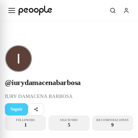
Saltar al contenido principal
Rookie
@iurydamacenabarbosa
@
iurydamacenabarbosa
IURY
DAMACENA BARBOSA
Seguir
FOLLOWERS
SIGUIENDO
RECOMENDACIONES
1
5
9