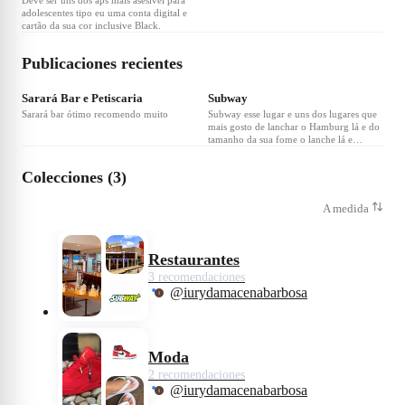
Deve ser uns dos aps mais asesivel para
adolescentes tipo eu uma conta digital e
cartão da sua cor inclusive Black.
Publicaciones recientes
Sarará Bar e Petiscaria
Subway
Sarará bar ótimo recomendo muito
Subway esse lugar e uns dos lugares que
mais gosto de lanchar o Hamburg lá e do
tamanho da sua fome o lanche lá e
grande e vc pode também costumizar seu
lanche.
Colecciones (3)
A medida
Restaurantes
3 recomendaciones
@iurydamacenabarbosa
Moda
2 recomendaciones
@iurydamacenabarbosa