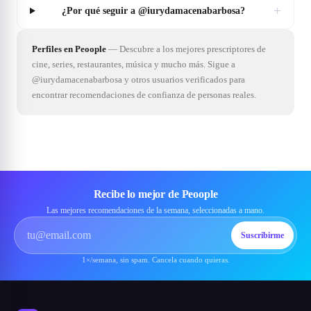
+
¿Por qué seguir a @iurydamacenabarbosa?
Perfiles en Peoople
—
Descubre a los mejores prescriptores de
cine, series, restaurantes, música y mucho más. Sigue a
@iurydamacenabarbosa y otros usuarios verificados para
encontrar recomendaciones de confianza de personas reales.
Recibe lo mejor de Peoople
Las mejores recomendaciones de la semana, seleccionadas a mano.
Suscribirme
1×/semana, sin spam. Cancela cuando quieras.