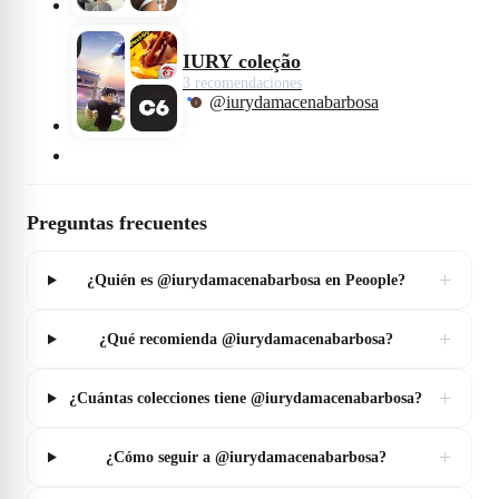
IURY coleção
3 recomendaciones
@iurydamacenabarbosa
Preguntas frecuentes
+
¿Quién es @iurydamacenabarbosa en Peoople?
+
¿Qué recomienda @iurydamacenabarbosa?
+
¿Cuántas colecciones tiene @iurydamacenabarbosa?
+
¿Cómo seguir a @iurydamacenabarbosa?